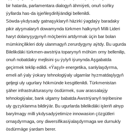
bir hatarda, parlamentara dialogyň ähmiýeti, onuň soňky
ýyllarda has-da işjeňleşdirilýändigi bellenildi.
Söwda-ykdysady gatnaşyklaryň häzirki ýagdaýy baradaky
pikir alyşmalaryň dowamynda türkmen halkynyň Milli Lideri
haryt dolanyşygynyň möçberini artdyrmak üçin bar bolan
mümkinçilikleri doly ulanmagyň zerurdygyny aýtdy. Bu ugurda
Bilelikdäki türkmen-awstriýa toparynyň möhüm orny bellenilip,
onuň nobatdaky mejlisini şu ýylyň iýunynda Aşgabatda
geçirmek teklip edildi. «Ýaşyl» energetika, sanlylaşdyrma,
emeli aň ýaly ýokary tehnologiýaly ulgamlar hyzmatdaşlygyň
geljegi uly ugurlary hökmünde kesgitlenildi. Türkmenistan
şäher infrastrukturasyny ösdürmek, suw arassalaýjy
tehnologiýalar, bank ulgamy babatda Awstriýanyň tejribesine
uly gyzyklanma bildirýär. Bu ugurlarda bilelikdäki işleriň alnyp
barylmagy milli ykdysadyýetimize innowasion çözgütleri
ornaşdyrmaga, ony diwersifikasiýalaşdyrmaga we durnukly
ösdürmäge ýardam berer.