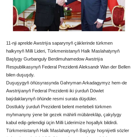
11-nji aprelde Awstriýa saparynyň çäklerinde türkmen
halkynyň Milli Lideri, Türkmenistanyň Halk Maslahatynyň
Başlygy Gurbanguly Berdimuhamedow Awstriýa
Respublikasynyň Federal Prezidenti Aleksandr Wan der Bellen
bilen duşuşdy.
Duşuşygyň öňüsyrasynda Gahryman Arkadagymyz hem-de
Awstriýanyň Federal Prezidenti iki ýurduň Döwlet
baýdaklarynyň öňünde resmi surata düşdüler.
Dostlukly ýurduň Prezidenti belent mertebeli türkmen
myhmanyny ýene bir gezek mähirli mübärekläp, çakylygy
kabul edip gelendigi üçin Milli Liderimize hoşallyk bildirdi.
Türkmenistanyň Halk Maslahatynyň Başlygy hoşniýetli sözler