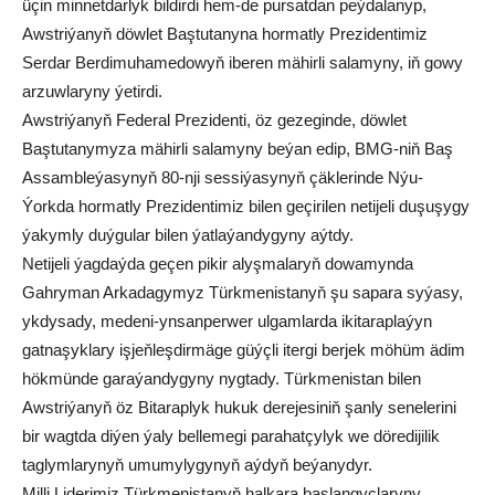
üçin minnetdarlyk bildirdi hem-de pursatdan peýdalanyp,
Awstriýanyň döwlet Baştutanyna hormatly Prezidentimiz
Serdar Berdimuhamedowyň iberen mähirli salamyny, iň gowy
arzuwlaryny ýetirdi.
Awstriýanyň Federal Prezidenti, öz gezeginde, döwlet
Baştutanymyza mähirli salamyny beýan edip, BMG-niň Baş
Assambleýasynyň 80-nji sessiýasynyň çäklerinde Nýu-
Ýorkda hormatly Prezidentimiz bilen geçirilen netijeli duşuşygy
ýakymly duýgular bilen ýatlaýandygyny aýtdy.
Netijeli ýagdaýda geçen pikir alyşmalaryň dowamynda
Gahryman Arkadagymyz Türkmenistanyň şu sapara syýasy,
ykdysady, medeni-ynsanperwer ulgamlarda ikitaraplaýyn
gatnaşyklary işjeňleşdirmäge güýçli itergi berjek möhüm ädim
hökmünde garaýandygyny nygtady. Türkmenistan bilen
Awstriýanyň öz Bitaraplyk hukuk derejesiniň şanly senelerini
bir wagtda diýen ýaly bellemegi parahatçylyk we döredijilik
taglymlarynyň umumylygynyň aýdyň beýanydyr.
Milli Liderimiz Türkmenistanyň halkara başlangyçlaryny