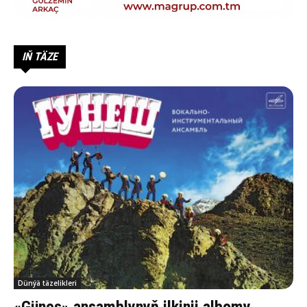
IŇ TÄZE
Dünýä täzelikleri