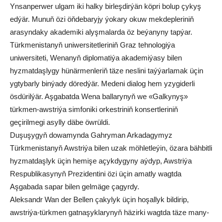
Ynsanperwer ulgam iki halky birleşdirýän köpri bolup çykyş
edýär. Munuň özi öňdebaryjy ýokary okuw mekdepleriniň
arasyndaky akademiki alyşmalarda öz beýanyny tapýar.
Türkmenistanyň uniwersitetleriniň Graz tehnologiýa
uniwersiteti, Wenanyň diplomatiýa akademiýasy bilen
hyzmatdaşlygy hünärmenleriň täze neslini taýýarlamak üçin
ygtybarly binýady döredýär. Medeni dialog hem yzygiderli
ösdürilýär. Aşgabatda Wena ballarynyň we «Galkynyş»
türkmen-awstriýa simfoniki orkestriniň konsertleriniň
geçirilmegi asylly däbe öwrüldi.
Duşuşygyň dowamynda Gahryman Arkadagymyz
Türkmenistanyň Awstriýa bilen uzak möhletleýin, özara bähbitli
hyzmatdaşlyk üçin hemişe açykdygyny aýdyp, Awstriýa
Respublikasynyň Prezidentini özi üçin amatly wagtda
Aşgabada sapar bilen gelmäge çagyrdy.
Aleksandr Wan der Bellen çakylyk üçin hoşallyk bildirip,
awstriýa-türkmen gatnaşyklarynyň häzirki wagtda täze many-