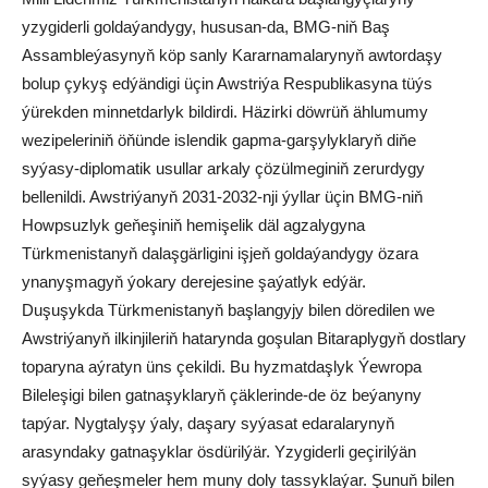
yzygiderli goldaýandygy, hususan-da, BMG-niň Baş
Assambleýasynyň köp sanly Kararnamalarynyň awtordaşy
bolup çykyş edýändigi üçin Awstriýa Respublikasyna tüýs
ýürekden minnetdarlyk bildirdi. Häzirki döwrüň ählumumy
wezipeleriniň öňünde islendik gapma-garşylyklaryň diňe
syýasy-diplomatik usullar arkaly çözülmeginiň zerurdygy
bellenildi. Awstriýanyň 2031-2032-nji ýyllar üçin BMG-niň
Howpsuzlyk geňeşiniň hemişelik däl agzalygyna
Türkmenistanyň dalaşgärligini işjeň goldaýandygy özara
ynanyşmagyň ýokary derejesine şaýatlyk edýär.
Duşuşykda Türkmenistanyň başlangyjy bilen döredilen we
Awstriýanyň ilkinjileriň hatarynda goşulan Bitaraplygyň dostlary
toparyna aýratyn üns çekildi. Bu hyzmatdaşlyk Ýewropa
Bileleşigi bilen gatnaşyklaryň çäklerinde-de öz beýanyny
tapýar. Nygtalyşy ýaly, daşary syýasat edaralarynyň
arasyndaky gatnaşyklar ösdürilýär. Yzygiderli geçirilýän
syýasy geňeşmeler hem muny doly tassyklaýar. Şunuň bilen