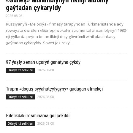
«Güneş» ansamblynyň ilkinji albomy
gaýtadan çykaryldy
2026-08-08
Russiýanyň «Melodiýa» firmasy tarapyndan Türkmenistanda ady
rowaýata öwrülen «Güneş» wokal-instrumental ansamblynyň 1980-
nji ýyllarda peýda bolan ilkinji doly göwrümli winil plastinkasy
gaýtadan çykaryldy. Sowet jaz-roky...
97 ýaşly zenan uçaryň ganatyna çykdy
2026-08-08
Dünýä täzelikleri
Trapm «doguş syýahatçylygyny» gadagan etmekçi
2026-08-08
Dünýä täzelikleri
Bilelikdäki resminama gol çekildi
2026-08-08
Dünýä täzelikleri