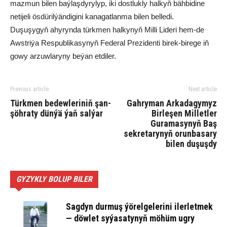
mazmun bilen baýlaşdyrylyp, iki dostlukly halkyň bähbidine
netijeli ösdürilýändigini kanagatlanma bilen belledi.
Duşuşygyň ahyrynda türkmen halkynyň Milli Lideri hem-de
Awstriýa Respublikasynyň Federal Prezidenti birek-birege iň
gowy arzuwlaryny beýan etdiler.
Previous article
Next article
Türkmen bedewleriniň şan-
Gahryman Arkadagymyz
şöhraty dünýä ýaň salýar
Birleşen Milletler
Guramasynyň Baş
sekretarynyň orunbasary
bilen duşuşdy
GYZYKLY BOLUP BILER
Sagdyn durmuş ýörelgelerini ilerletmek
— döwlet syýasatynyň möhüm ugry