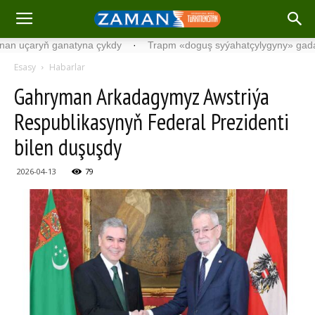
yň ganatyna çykdy
·
Trapm «doguş syýahatçylygyny» gadagan etm
Esasy
Habarlar
Gahryman Arkadagymyz Awstriýa
Respublikasynyň Federal Prezidenti
bilen duşuşdy
2026-04-13
79