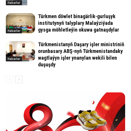
Habarlar
Türkmen döwlet binagärlik-gurluşyk
institutynyň talyplary Malaýziýada
gysga möhletleýin okuwa gatnaşdylar
Habarlar
Türkmenistanyň Daşary işler ministriniň
orunbasary ABŞ-nyň Türkmenistandaky
wagtlaýyn işler ynanylan wekili bilen
Habarlar
duşuşdy