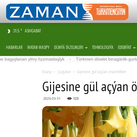
31.5
ASHGABAT
C
HABARLAR
WATAN WASPY
DÜNÝÄ TÄZELIKLERI
TEHNOLOGIÝA
EDEBIÝAT
an ylmy hyzmatdaşlyk
·
Türkmen döwlet binagärlik-gurluşyk institu
Esasy
Çagalar
Gi­je­si­ne gül aç­ýan ösümlikler
Gi­je­si­ne gül aç­ýan
2026-03-31
123