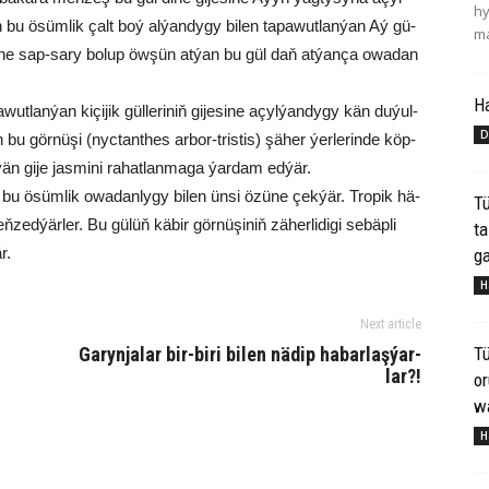
hy
 bu ösüm­lik çalt boý al­ýan­dy­gy bi­len ta­pa­wut­lan­ýan Aý gü­
ma
­si­ne sap-sa­ry bo­lup öw­şün at­ýan bu gül daň at­ýan­ça owa­dan
H
ut­lan­ýan ki­çi­jik gül­le­ri­niň gi­je­si­ne açyl­ýan­dy­gy kän du­ýul­
D
n bu gör­nü­şi (nyctanthes arbor-tristis) şä­her ýer­le­rin­de köp­
än gi­je jas­mi­ni ra­hat­lan­ma­ga ýar­dam ed­ýär.
lan bu ösüm­lik owa­dan­ly­gy bi­len ün­si özü­ne çek­ýär. Tro­pik hä­
Tü
ed­ýär­ler. Bu gülüň kä­bir gör­nü­şi­niň zä­her­li­di­gi se­bäp­li
ta
r.
ga
H
Next article
Tü
Ga­ryn­ja­lar bi­r-bi­ri bi­len nä­dip ha­bar­laş­ýar­
lar?!
o
wa
H