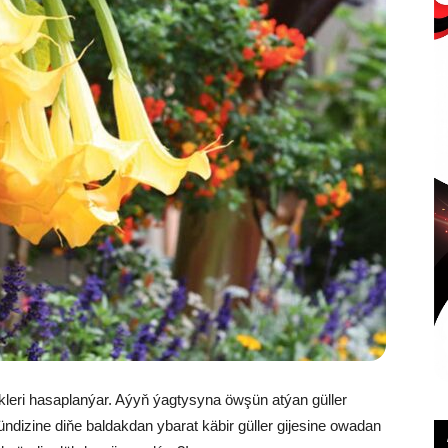
lik­le­ri ha­sap­lan­ýar. Aýyň ýag­ty­sy­na öw­şün at­ýan gül­ler
Gün­di­zi­ne di­ňe bal­dak­dan yba­rat kä­bir gül­ler gi­je­si­ne owa­dan