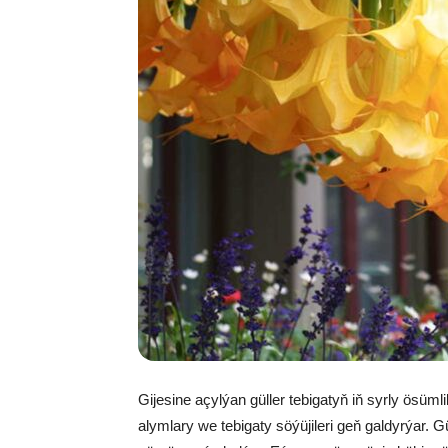
Gi­je­si­ne açyl­ýan gül­ler te­bi­ga­tyň iň syr­ly ösüm­
alym­la­ry we te­bi­ga­ty sö­ýü­ji­le­ri geň gal­dyr­ýar. 