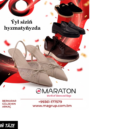
IŇ TÄZE