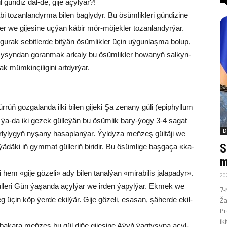
gün­diz däl-de, gi­je açyl­ýar?!
i to­zan­lan­dyr­ma bi­len bag­ly­dyr. Bu ösüm­lik­le­ri gün­di­zi­ne
ler we gi­je­si­ne uç­ýan kä­bir mör-mö­jek­ler to­zan­lan­dyr­ýar.
­rak se­bit­ler­de bit­ýän ösüm­lik­ler üçin uý­gun­laş­ma bo­lup,
sy­syn­dan go­ran­mak ar­ka­ly bu ösüm­lik­ler ho­wa­nyň sal­kyn­
müm­kin­çi­li­gi­ni art­dyr­ýar.
­rüň go­zga­lan­da il­ki bi­len gi­je­ki Şa ze­na­ny gü­li (epip­hyl­lum
 ýa-da iki ge­zek gül­le­ýän bu ösüm­lik ba­ry-ýo­gy 3-4 sa­gat
D
ly­ly­gyň ny­şa­ny ha­sap­lan­ýar. Ýyl­dy­za meň­zeş gül­tä­ji we
S
­dä­ki iň gym­mat gül­le­riň bi­ri­dir. Bu ösüm­li­ge baş­ga­ça «ka­
m
ri hem «gi­je­ gö­ze­li» ady bi­len ta­nal­ýan «mi­ra­bi­lis ja­la­padyr».
20
ül­le­ri Gün ýa­şan­da açyl­ýar we ir­den ýa­pyl­ýar. Ek­mek we
7-
 üçin köp ýer­de ekil­ýär. Gi­je­ gö­ze­li, esa­san, şä­her­de ekil­
Ža
Pr
ik
e­ba­ka­ra meň­zeş bu gül di­ňe gi­je­si­ne Aýyň ýag­ty­sy­na açyl­