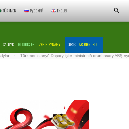
TÜRKMEN
РУССКИЙ
ENGLISH
SAGLYK
BILDIRIŞLER
ZEHIN SYNAGY
GIRIŞ
ABONENT BOL
ürkmenistanyň Daşary işler ministriniň orunbasary ABŞ-nyň Türkmenist