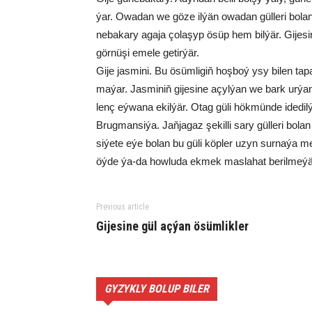
ýar. Owa­dan we gö­ze il­ýän owa­dan gül­le­ri bo­lan
ne­ba­ka­ry aga­ja ço­la­şyp ösüp hem bil­ýär. Gi­je
gör­nü­şi eme­le ge­tir­ýär.
Gi­je jas­mi­ni. Bu ösüm­li­giň hoş­boý ysy bi­len ta­pa­w
ma­ýar. Jas­mi­niň gi­je­si­ne açyl­ýan we bark ur­ýa
lenç eý­wa­na ekil­ýär. Otag gü­li hök­mün­de ide­dil­ý
Brug­man­si­ýa. Jaň­ja­gaz şe­kil­li sa­ry gül­le­ri bo­
si­ýe­te eýe bo­lan bu gü­li köp­ler uzyn sur­na­ýa meň­z
öý­de ýa-da how­lu­da ek­mek mas­la­hat be­ril­me­ýä
Previous article
Gi­je­si­ne gül aç­ýan ösümlikler
GYZYKLY BOLUP BILER