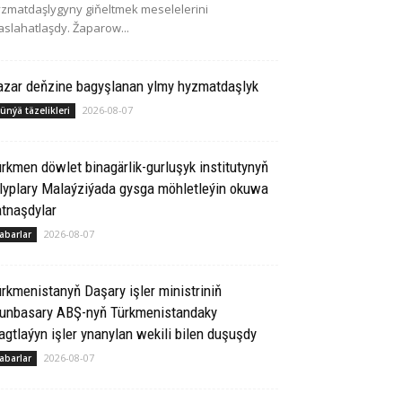
zmatdaşlygyny giňeltmek meselelerini
slahatlaşdy. Žaparow...
azar deňzine bagyşlanan ylmy hyzmatdaşlyk
2026-08-07
ünýä täzelikleri
rkmen döwlet binagärlik-gurluşyk institutynyň
lyplary Malaýziýada gysga möhletleýin okuwa
tnaşdylar
2026-08-07
abarlar
rkmenistanyň Daşary işler ministriniň
runbasary ABŞ-nyň Türkmenistandaky
gtlaýyn işler ynanylan wekili bilen duşuşdy
2026-08-07
abarlar