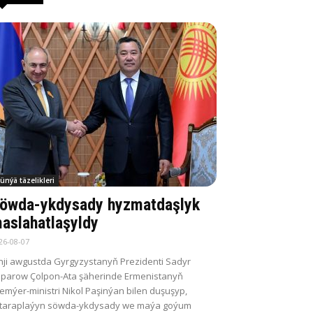
ünýä täzelikleri
öwda-ykdysady hyzmatdaşlyk
aslahatlaşyldy
26-08-07
nji awgustda Gyrgyzystanyň Prezidenti Sadyr
parow Çolpon-Ata şäherinde Ermenistanyň
emýer-ministri Nikol Paşinýan bilen duşuşyp,
itaraplaýyn söwda-ykdysady we maýa goýum