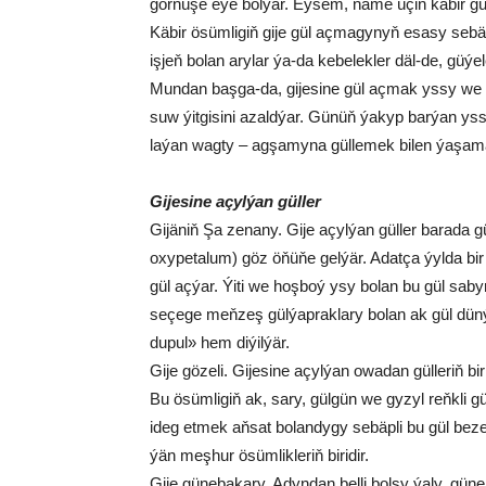
gör­nü­şe eýe bol­ýar. Eýsem, nä­me üçin kä­bir gül 
Kä­bir ösüm­li­giň gi­je gül aç­ma­gy­nyň esa­sy se­bä­b
iş­jeň bo­lan ary­lar ýa-da ke­be­lek­ler däl-de, gü­ýe­
Mun­dan baş­ga-da, gi­je­si­ne gül aç­mak ys­sy we gu
suw ýit­gi­si­ni azald­ýar. Gü­nüň ýa­kyp bar­ýan ys­
la­ýan wag­ty – ag­şa­my­na gül­le­mek bi­len ýa­şa­mak 
Gi­je­si­ne açyl­ýan gül­ler
Gi­jä­niň Şa ze­na­ny. Gi­je açyl­ýan gül­ler ba­ra­da gür
oxype­ta­lum) göz öňü­ňe gel­ýär. Adat­ça ýyl­da bir
gül aç­ýar. Ýi­ti we hoş­boý ysy bo­lan bu gül sa­byr­
se­çe­ge meň­zeş gül­ýap­rak­la­ry bo­lan ak gül dün­ýä
du­pul» hem di­ýil­ýär.
Gi­je gö­zel­i. Gi­je­si­ne açyl­ýan owa­dan gül­le­riň bi­
Bu ösüm­li­giň ak, sa­ry, gül­gün we gy­zyl reňk­li g
ideg et­mek aň­sat bo­lan­dy­gy se­bäp­li bu gül be­zeg
ýän meş­hur ösüm­lik­le­riň bi­ri­dir.
Gije gü­ne­ba­ka­ry. Adyn­dan bel­li bol­şy ýa­ly, gü­n