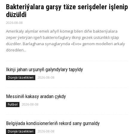
Bakteriýalara garşy täze serişdeler işlenip
düzüldi
2026-08-08
Amerikaly alymlar emeli aňyň kömegi bilen diňe bakteriýalara
zeper ýetirýän işjeň bakteriofaglary ilkinji gezek üstünlikli işläp
düzdiler. Barlaghana synaglarynda «Evo» genom modelleri arkaly
döredilen...
Ikinji jahan urşunyň galyndylary tapyldy
2026-08-08
Dünýä täzelikleri
Messiniň kakasy aradan çykdy
2026-08-08
Futbol
Belgiýada kondisionerleriň rekord sany gurnaldy
2026-08-08
Dünýä täzelikleri