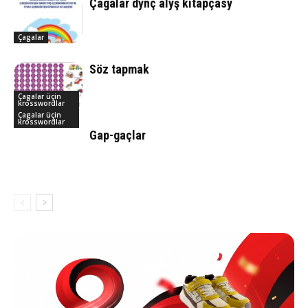
Çagalar dynç alyş kitapçasy
Çagalar
Söz tapmak
Çagalar üçin
krosswordlar
Çagalar üçin
krosswordlar
Gap-gaçlar