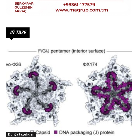
IŇ TÄZE
Dünýä täzelikleri