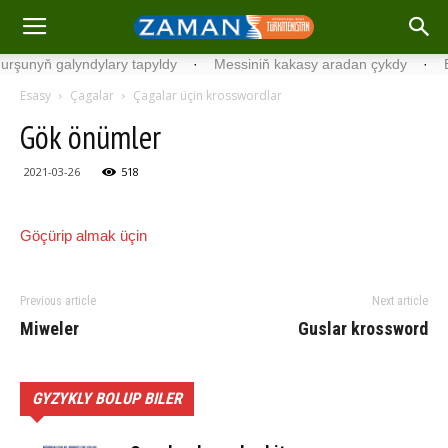
şunyň galyndylary tapyldy
·
Messiniň kakasy aradan çykdy
·
Belg
Esasy
Çagalar
Çagalar üçin krosswordlar
Gök önümler
2021-03-26
518
Göçürip almak üçin
Previous article
Next article
Miweler
Guslar krossword
GYZYKLY BOLUP BILER