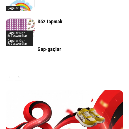
Çagalar
Söz tapmak
Çagalar üçin
krosswordlar
Çagalar üçin
krosswordlar
Gap-gaçlar