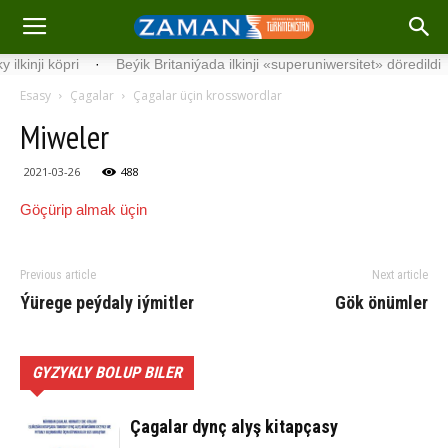
i köp­ri
·
Beýik Britaniýada ilkinji «superuniwersitet» döredildi
·
Esasy
Çagalar
Çagalar üçin krosswordlar
Miweler
2021-03-26
488
Göçürip almak üçin
Previous article
Next article
Ýü­re­ge peý­da­ly iý­mit­ler
Gök önümler
GYZYKLY BOLUP BILER
Çagalar dynç alyş kitapçasy