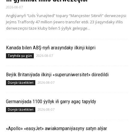
2026-08-07
Angliýanyň “Lids Ýunaýted” topary “Mançester Sitiniň” derwezeçisi
Jeýms Traffordy 47 million ýewro transfer etdi. 23 ýaşyndaky iňlis
derwezeçisi täze kluby bilen 5 ýyllyk geleşige...
Ka­na­da bilen ABŞ-nyň arasyndaky ilkinji köp­ri
2026-08-07
Taryhda şu gün
Beýik Britaniýada ilkinji «superuniwersitet» döredildi
2026-08-07
Dünýä täzelikleri
Germaniýada 1100 ýyllyk iň garry agaç tapyldy
2026-08-07
Dünýä täzelikleri
«Apollo» «easyJet» awiakompaniýasyny satyn alýar