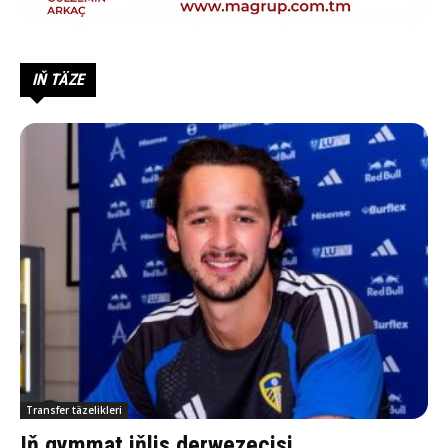
IŇ TÄZE
Transfer täzelikleri
Iň gymmat iňlis derwezeçisi