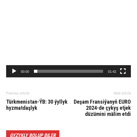
Video
Player
00:00
01:42
Previous article
Next article
Türk­me­nis­tan-ÝB: 30 ýyl­lyk
Deşam Fransiýanyň EURO
hyz­mat­daş­lyk
2024-de çykyş etjek
düzümini mälim etdi
GYZYKLY BOLUP BILER