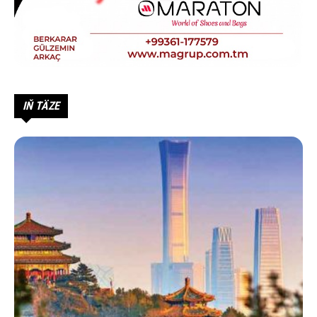
IŇ TÄZE