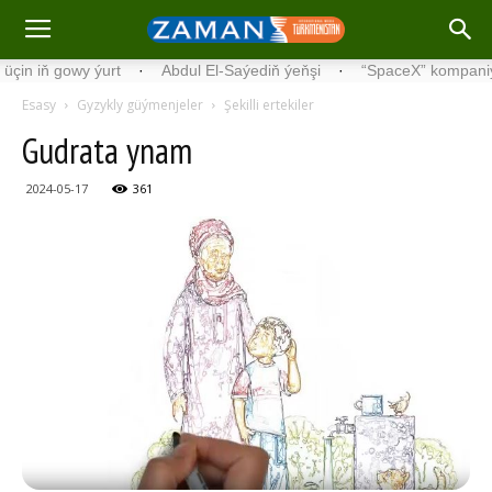
iň gowy ýurt
·
Abdul El-Saýediň ýeňşi
·
“SpaceX” kompaniýasyny
Esasy
Gyzykly güýmenjeler
Şekilli ertekiler
Gudrata ynam
2024-05-17
361