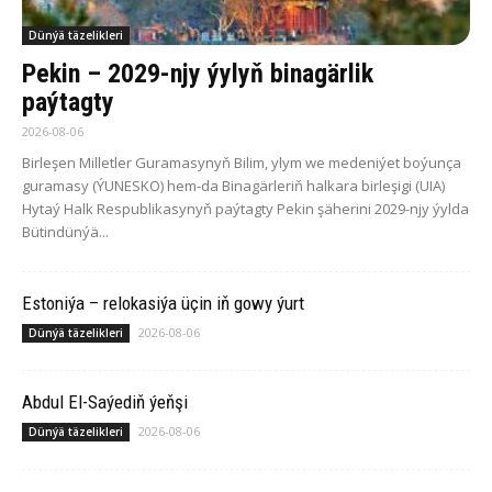
Dünýä täzelikleri
Pekin – 2029-njy ýylyň binagärlik
paýtagty
2026-08-06
Birleşen Milletler Guramasynyň Bilim, ylym we medeniýet boýunça
guramasy (ÝUNESKO) hem-da Binagärleriň halkara birleşigi (UIA)
Hytaý Halk Respublikasynyň paýtagty Pekin şäherini 2029-njy ýylda
Bütindünýä...
Estoniýa – relokasiýa üçin iň gowy ýurt
2026-08-06
Dünýä täzelikleri
Abdul El-Saýediň ýeňşi
2026-08-06
Dünýä täzelikleri