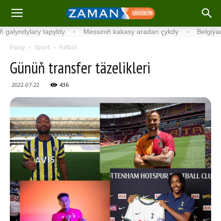
ry tapyldy
·
Messiniň kakasy aradan çykdy
·
Belgiýada kondisio
Esasy
Sport
Futbol
Günüň transfer täzelikleri
2022-07-22
436