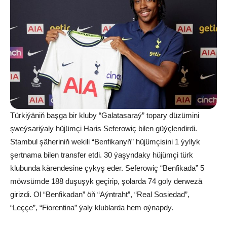
Türkiýäniň başga bir kluby “Galatasaraý” topary düzümini
şweýsariýaly hüjümçi Haris Seferowiç bilen güýçlendirdi.
Stambul şäheriniň wekili “Benfikanyň” hüjümçisini 1 ýyllyk
şertnama bilen transfer etdi. 30 ýaşyndaky hüjümçi türk
klubunda kärendesine çykyş eder. Seferowiç “Benfikada” 5
möwsümde 188 duşuşyk geçirip, şolarda 74 goly derwezä
girizdi. Ol “Benfikadan” öň “Aýntraht”, “Real Sosiedad”,
“Leççe”, “Fiorentina” ýaly klublarda hem oýnapdy.