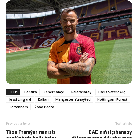
ТЕГИ
Benfika
Fenerbahçe
Galatasaraý
Haris Seferowiç
Jessi Lingard
Kaliari
Mançester Ýunaýted
Nottingam Forest
Tottenhem
Žoao Pedro
Previous article
Next article
Täze Premýer-ministr
BAE-niň ilçihanasy