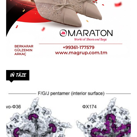
IŇ TÄZE