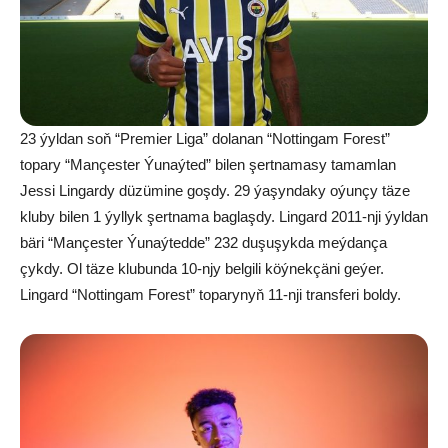
23 ýyldan soň “Premier Liga” dolanan “Nottingam Forest”
topary “Mançester Ýunaýted” bilen şertnamasy tamamlan
Jessi Lingardy düzümine goşdy. 29 ýaşyndaky oýunçy täze
kluby bilen 1 ýyllyk şertnama baglaşdy. Lingard 2011-nji ýyldan
bäri “Mançester Ýunaýtedde” 232 duşuşykda meýdança
çykdy. Ol täze klubunda 10-njy belgili köýnekçäni geýer.
Lingard “Nottingam Forest” toparynyň 11-nji transferi boldy.