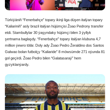
Türkiýäniň “Fenerbahçe” topary ikinji liga düşen italýan topary
“Kaliariniň” asly brazil italýan hüjümçisi Žoao Pedrony transfer
etdi. Stambullylar 30 ýaşyndaky hüjümçi bilen 3 ýyllyk
şertnama baglaşdy. “Fenerbahçe” topary italýan klubuna 4,7
million ýewro tölär. Doly ady Žoao Pedro Žeraldino dos Santos
Galwao bolan futbolçy “Kaliaride” 8 möwsümde 271 oýunda 81
gol geçirdi. Žoao Pedro bilen “Galatasaraý” hem
gyzyklanýardy.