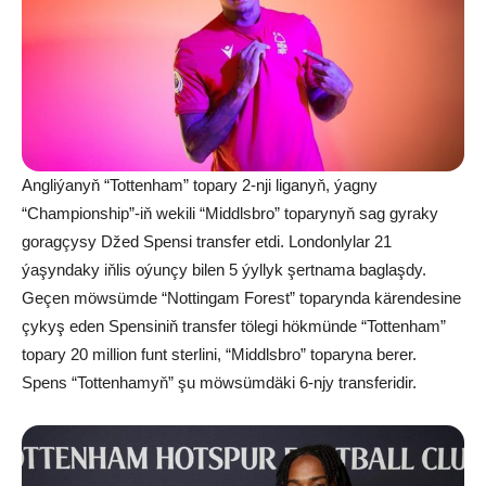
Angliýanyň “Tottenham” topary 2-nji liganyň, ýagny
“Championship”-iň wekili “Middlsbro” toparynyň sag gyraky
goragçysy Džed Spensi transfer etdi. Londonlylar 21
ýaşyndaky iňlis oýunçy bilen 5 ýyllyk şertnama baglaşdy.
Geçen möwsümde “Nottingam Forest” toparynda kärendesine
çykyş eden Spensiniň transfer tölegi hökmünde “Tottenham”
topary 20 million funt sterlini, “Middlsbro” toparyna berer.
Spens “Tottenhamyň” şu möwsümdäki 6-njy transferidir.