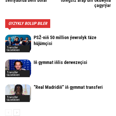
sentýabrda belli bolar
tölegsiz arap dili okuwyna
çagyrýar
GYZYKLY BOLUP BILER
PSŽ-niň 50 million ýewrolyk täze
hüjümçisi
Transfer
täzelikleri
Iň gymmat iňlis derwezeçisi
Transfer
täzelikleri
“Real Madridiň” iň gymmat transferi
Transfer
täzelikleri