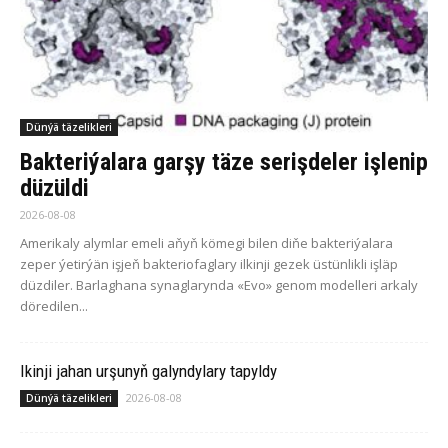
Dünýä täzelikleri
Bakteriýalara garşy täze serişdeler işlenip
düzüldi
2026-08-08
Amerikaly alymlar emeli aňyň kömegi bilen diňe bakteriýalara
zeper ýetirýän işjeň bakteriofaglary ilkinji gezek üstünlikli işläp
düzdiler. Barlaghana synaglarynda «Evo» genom modelleri arkaly
döredilen...
Ikinji jahan urşunyň galyndylary tapyldy
2026-08-08
Dünýä täzelikleri