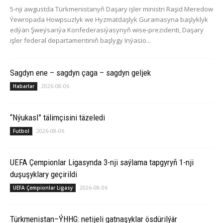
5-nji awgustda Türkmenistanyň Daşary işler ministri Raşid Meredow
Ýewropada Howpsuzlyk we Hyzmatdaşlyk Guramasyna başlyklyk
edýän Şweýsariýa Konfederasiýasynyň wise-prezidenti, Daşary
işler federal departamentiniň başlygy Inýasio...
Sagdyn ene – sagdyn çaga – sagdyn geljek
2026-08-06
Habarlar
“Nýukasl” tälimçisini täzeledi
2026-08-06
Futbol
UEFA Çempionlar Ligasynda 3-nji saýlama tapgyryň 1-nji
duşuşyklary geçirildi
2026-08-06
UEFA Çempionlar Ligasy
Türkmenistan–ÝHHG: netijeli gatnaşyklar ösdürilýär