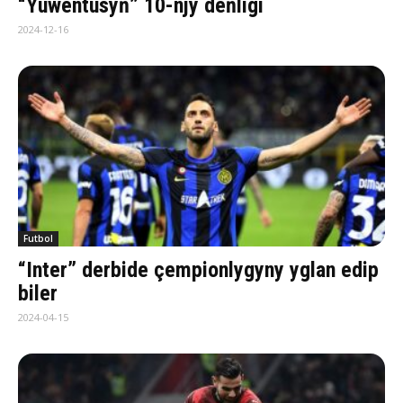
“Ýuwentusyň” 10-njy deňligi
2024-12-16
Futbol
“Inter” derbide çempionlygyny yglan edip
biler
2024-04-15