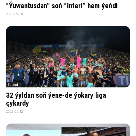
“Ýuwentusdan” soň “Interi” hem ýeňdi
2023-09-28
Futbol
32 ýyldan soň ýene-de ýokary liga
çykardy
2023-06-12