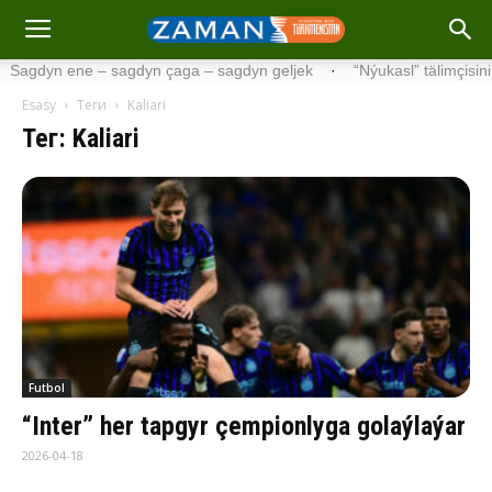
 sagdyn çaga – sagdyn geljek
·
“Nýukasl” tälimçisini täzeledi
·
Esasy
Теги
Kaliari
Тег: Kaliari
Futbol
“Inter” her tapgyr çempionlyga golaýlaýar
2026-04-18