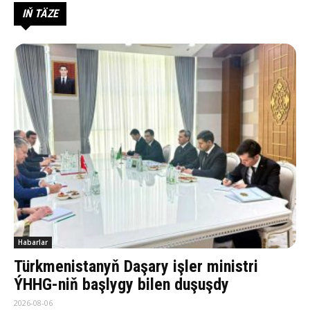
IŇ TÄZE
Habarlar
Türkmenistanyň Daşary işler ministri
ÝHHG-niň başlygy bilen duşuşdy
2026-08-06