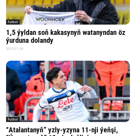
Futbol
1,5 ýyldan soň kakasynyň watanyndan öz
ýurduna dolandy
2025-01-24
Futbol
“Atalantanyň” yzly-yzyna 11-nji ýeňşi,