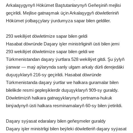
Arkalaşygynyň Hökümet Baştutanlarynyň Geňeşiniň mejlisi
geçirildi. Mejlise gatnaşmak üçin Arkalaşygyň döwletleriniň
Hökümet ýolbaşçylary ýurdumyza sapar bilen geldiler.
293 wekiliýet döwletimize sapar bilen geldi
Hasabat döwründe Daşary işler ministrliginiň üsti bilen jemi
293 wekiliýet döwletimize sapar bilen geldi we
Türkmenistandan daşary ýurtlara 528 wekiliýet gitdi. Şu ýylyň
ýanwar — maý aýlarynda sanly ulgam arkaly dürli derejedäki
duşuşyklaryň 216-sy geçirildi. Hasabat döwründe
Türkmenistanda daşary ýurtlar we halkara guramalar bilen
bilelikde resmi gepleşiklerdir duşuşyklaryň 909-sy guraldy.
Döwletimiziň halkara gatnaşyklarynyň şertnama-hukuk
binýadynyň üsti halkara resminamalaryň 60-sy bilen ýetirildi.
Daşary syýasat edaralary bilen geňeşmeler guraldy
Daşary işler ministrligi bilen beýleki döwletleriň daşary syýasat