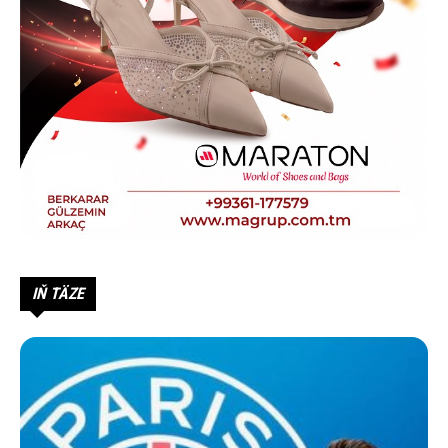
IŇ TÄZE