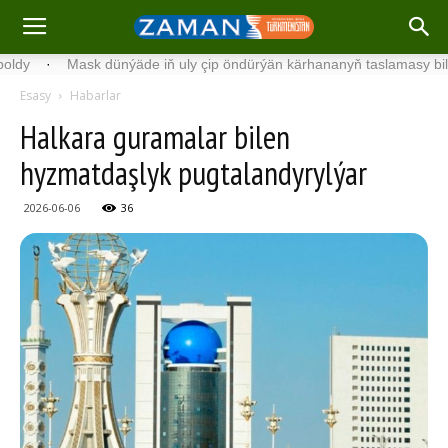
Mask dünýäde iň uly çip öndürýän kärhananyň taslamasy bilen tanyş
Esasy
Habarlar
Halkara guramalar bilen
hyzmatdaşlyk pugtalandyrylýar
2026-06-06
36