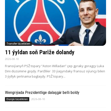
Transfer täzelikleri
11 ýyldan soň Pariže dolandy
2026-08-10
Fransiýanyň PSŽ topary “Aston Willadan” çep gyraky goragçy Luka
Dini düzümine goşdy. Parižliler 33 ýaşyndaky fransuz oýunçy bilen
3 ýyllyk şertnama baglaşdy. PSŽ topary...
Wengriýada Prezidentlige dalaşgär belli boldy
2026-08-10
Dünýä täzelikleri