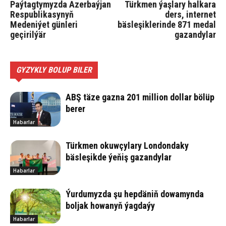
Paýtagtymyzda Azerbaýjan
Türkmen ýaşlary halkara
Respublikasynyň
ders, internet
Medeniýet günleri
bäsleşiklerinde 871 medal
geçirilýär
gazandylar
GYZYKLY BOLUP BILER
ABŞ täze gazna 201 million dollar bölüp
berer
Habarlar
Türkmen okuwçylary Londondaky
bäsleşikde ýeňiş gazandylar
Habarlar
Ýurdumyzda şu hepdäniň dowamynda
boljak howanyň ýagdaýy
Habarlar