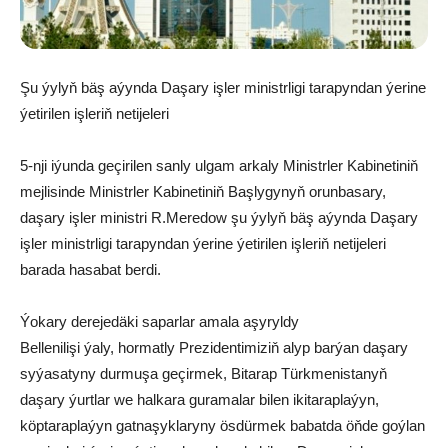
Şu ýylyň bäş aýynda Daşary işler ministrligi tarapyndan ýerine
ýetirilen işleriň netijeleri
5-nji iýunda geçirilen sanly ulgam arkaly Ministrler Kabinetiniň
mejlisinde Ministrler Kabinetiniň Başlygynyň orunbasary,
daşary işler ministri R.Meredow şu ýylyň bäş aýynda Daşary
işler ministrligi tarapyndan ýerine ýetirilen işleriň netijeleri
barada hasabat berdi.
Ýokary derejedäki saparlar amala aşyryldy
Bellenilişi ýaly, hormatly Prezidentimiziň alyp barýan daşary
syýasatyny durmuşa geçirmek, Bitarap Türkmenistanyň
daşary ýurtlar we halkara guramalar bilen ikitaraplaýyn,
köptaraplaýyn gatnaşyklaryny ösdürmek babatda öňde goýlan