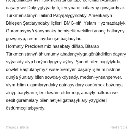
daşary we Doly ygtyýarly ilçileri ynanç hatlaryny gowşurdylar.
Türkmenistanyň Tailand Patyşalygyndaky, Amerikanyň
Birleşen Ştatlaryndaky ilçileri, BMG-niň, Yslam Hyzmatdaşlyk
Guramasynyň ýanyndaky hemişelik wekilleri ynanç hatlaryny
gowşuryp, resmi taýdan işe başladylar.
Hormatly Prezidentimiz hasabaty diňläp, Bitarap
Türkmenistanyň ählumumy abadançylyga gönükdirilen daşary
syýasaty alyp barýandygyny aýtdy. Şunuň bilen baglylykda,
döwlet Baştutanymyz wise-premýer, daşary işler ministrine
dünýä ýurtlary bilen söwda-ykdysady, medeni-ynsanperwer,
ylym-bilim ulgamlaryndaky gatnaşyklary ösdürmek boýunça
alnyp barylýan işleri dowam etdirmegi, abraýly halkara we
sebit guramalary bilen netijeli gatnaşyklary yzygiderli
ösdürmegi tabşyrdy.
Previous article
Next article