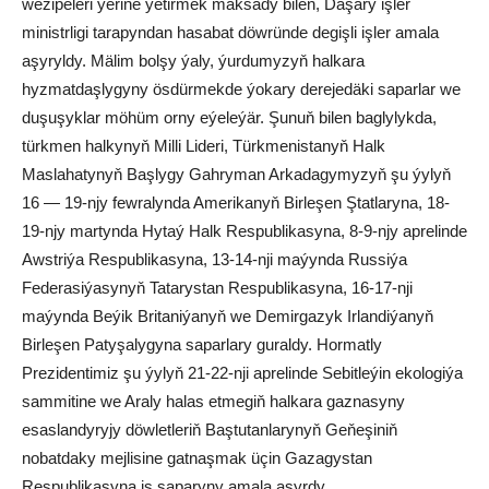
wezipeleri ýerine ýetirmek maksady bilen, Daşary işler
ministrligi tarapyndan hasabat döwründe degişli işler amala
aşyryldy. Mälim bolşy ýaly, ýurdumyzyň halkara
hyzmatdaşlygyny ösdürmekde ýokary derejedäki saparlar we
duşuşyklar möhüm orny eýeleýär. Şunuň bilen baglylykda,
türkmen halkynyň Milli Lideri, Türkmenistanyň Halk
Maslahatynyň Başlygy Gahryman Arkadagymyzyň şu ýylyň
16 — 19-njy fewralynda Amerikanyň Birleşen Ştatlaryna, 18-
19-njy martynda Hytaý Halk Respublikasyna, 8-9-njy aprelinde
Awstriýa Respublikasyna, 13-14-nji maýynda Russiýa
Federasiýasynyň Tatarystan Respublikasyna, 16-17-nji
maýynda Beýik Britaniýanyň we Demirgazyk Irlandiýanyň
Birleşen Patyşalygyna saparlary guraldy. Hormatly
Prezidentimiz şu ýylyň 21-22-nji aprelinde Sebitleýin ekologiýa
sammitine we Araly halas etmegiň halkara gaznasyny
esaslandyryjy döwletleriň Baştutanlarynyň Geňeşiniň
nobatdaky mejlisine gatnaşmak üçin Gazagystan
Respublikasyna iş saparyny amala aşyrdy.