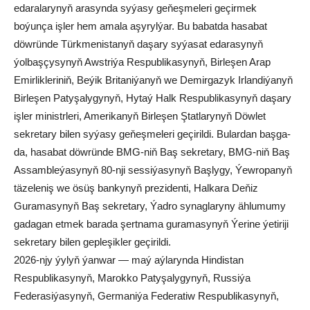
edaralarynyň arasynda syýasy geňeşmeleri geçirmek
boýunça işler hem amala aşyrylýar. Bu babatda hasabat
döwründe Türkmenistanyň daşary syýasat edarasynyň
ýolbaşçysynyň Awstriýa Respublikasynyň, Birleşen Arap
Emirlikleriniň, Beýik Britaniýanyň we Demirgazyk Irlandiýanyň
Birleşen Patyşalygynyň, Hytaý Halk Respublikasynyň daşary
işler ministrleri, Amerikanyň Birleşen Ştatlarynyň Döwlet
sekretary bilen syýasy geňeşmeleri geçirildi. Bulardan başga-
da, hasabat döwründe BMG-niň Baş sekretary, BMG-niň Baş
Assambleýasynyň 80-nji sessiýasynyň Başlygy, Ýewropanyň
täzeleniş we ösüş bankynyň prezidenti, Halkara Deňiz
Guramasynyň Baş sekretary, Ýadro synaglaryny ählumumy
gadagan etmek barada şertnama guramasynyň Ýerine ýetiriji
sekretary bilen gepleşikler geçirildi.
2026-njy ýylyň ýanwar — maý aýlarynda Hindistan
Respublikasynyň, Marokko Patyşalygynyň, Russiýa
Federasiýasynyň, Germaniýa Federatiw Respublikasynyň,