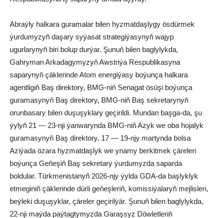
Abraýly halkara guramalar bilen hyzmatdaşlygy ösdürmek
ýurdumyzyň daşary syýasat strategiýasynyň wajyp
ugurlarynyň biri bolup durýar. Şunuň bilen baglylykda,
Gahryman Arkadagymyzyň Awstriýa Respublikasyna
saparynyň çäklerinde Atom energiýasy boýunça halkara
agentligiň Baş direktory, BMG-niň Senagat ösüşi boýunça
guramasynyň Baş direktory, BMG-niň Baş sekretarynyň
orunbasary bilen duşuşyklary geçirildi. Mundan başga-da, şu
ýylyň 21 — 23-nji ýanwarynda BMG-niň Azyk we oba hojalyk
guramasynyň Baş direktory, 17 — 19-njy martynda bolsa
Aziýada özara hyzmatdaşlyk we ynamy berkitmek çäreleri
boýunça Geňeşiň Baş sekretary ýurdumyzda saparda
boldular. Türkmenistanyň 2026-njy ýylda GDA-da başlyklyk
etmeginiň çäklerinde dürli geňeşleriň, komissiýalaryň mejlisleri,
beýleki duşuşyklar, çäreler geçirilýär. Şunuň bilen baglylykda,
22-nji maýda paýtagtymyzda Garaşsyz Döwletleriň