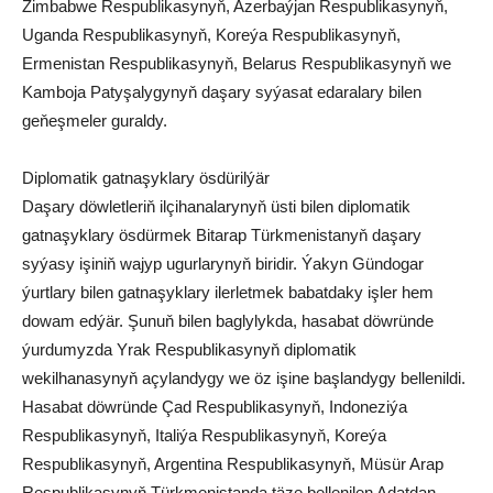
Zimbabwe Respublikasynyň, Azerbaýjan Respublikasynyň,
Uganda Respublikasynyň, Koreýa Respublikasynyň,
Ermenistan Respublikasynyň, Belarus Respublikasynyň we
Kamboja Patyşalygynyň daşary syýasat edaralary bilen
geňeşmeler guraldy.
Diplomatik gatnaşyklary ösdürilýär
Daşary döwletleriň ilçihanalarynyň üsti bilen diplomatik
gatnaşyklary ösdürmek Bitarap Türkmenistanyň daşary
syýasy işiniň wajyp ugurlarynyň biridir. Ýakyn Gündogar
ýurtlary bilen gatnaşyklary ilerletmek babatdaky işler hem
dowam edýär. Şunuň bilen baglylykda, hasabat döwründe
ýurdumyzda Yrak Respublikasynyň diplomatik
wekilhanasynyň açylandygy we öz işine başlandygy bellenildi.
Hasabat döwründe Çad Respublikasynyň, Indoneziýa
Respublikasynyň, Italiýa Respublikasynyň, Koreýa
Respublikasynyň, Argentina Respublikasynyň, Müsür Arap
Respublikasynyň Türkmenistanda täze bellenilen Adatdan