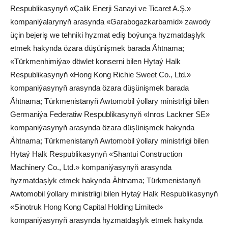
Respublikasynyň «Çalik Enerji Sanayi ve Ticaret A.Ş.»
kompaniýalarynyň arasynda «Garabogazkarbamid» zawody
üçin bejeriş we tehniki hyzmat ediş boýunça hyzmatdaşlyk
etmek hakynda özara düşünişmek barada Ähtnama;
«Türkmenhimiýa» döwlet konserni bilen Hytaý Halk
Respublikasynyň «Hong Kong Richie Sweet Co., Ltd.»
kompaniýasynyň arasynda özara düşünişmek barada
Ähtnama; Türkmenistanyň Awtomobil ýollary ministrligi bilen
Germaniýa Federatiw Respublikasynyň «Inros Lackner SE»
kompaniýasynyň arasynda özara düşünişmek hakynda
Ähtnama; Türkmenistanyň Awtomobil ýollary ministrligi bilen
Hytaý Halk Respublikasynyň «Shantui Construction
Machinery Co., Ltd.» kompaniýasynyň arasynda
hyzmatdaşlyk etmek hakynda Ähtnama; Türkmenistanyň
Awtomobil ýollary ministrligi bilen Hytaý Halk Respublikasynyň
«Sinotruk Hong Kong Capital Holding Limited»
kompaniýasynyň arasynda hyzmatdaşlyk etmek hakynda