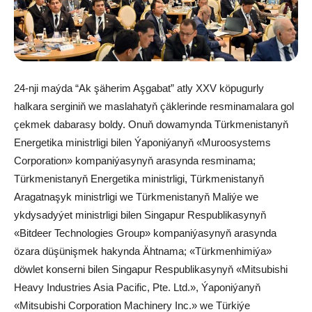
24-nji maýda “Ak şäherim Aşgabat” atly XXV köpugurly
halkara serginiň we maslahatyň çäklerinde resminamalara gol
çekmek dabarasy boldy. Onuň dowamynda Türkmenistanyň
Energetika ministrligi bilen Ýaponiýanyň «Muroosystems
Corporation» kompaniýasynyň arasynda resminama;
Türkmenistanyň Energetika ministrligi, Türkmenistanyň
Aragatnaşyk ministrligi we Türkmenistanyň Maliýe we
ykdysadyýet ministrligi bilen Singapur Respublikasynyň
«Bitdeer Technologies Group» kompaniýasynyň arasynda
özara düşünişmek hakynda Ähtnama; «Türkmenhimiýa»
döwlet konserni bilen Singapur Respublikasynyň «Mitsubishi
Heavy Industries Asia Pacific, Pte. Ltd.», Ýaponiýanyň
«Mitsubishi Corporation Machinery Inc.» we Türkiýe