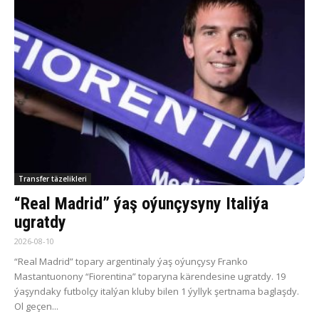
Transfer täzelikleri
“Real Madrid” ýaş oýunçysyny Italiýa
ugratdy
2026-08-10
“Real Madrid” topary argentinaly ýaş oýunçysy Franko
Mastantuonony “Fiorentina” toparyna kärendesine ugratdy. 19
ýaşyndaky futbolçy italýan kluby bilen 1 ýyllyk şertnama baglaşdy.
Ol geçen...