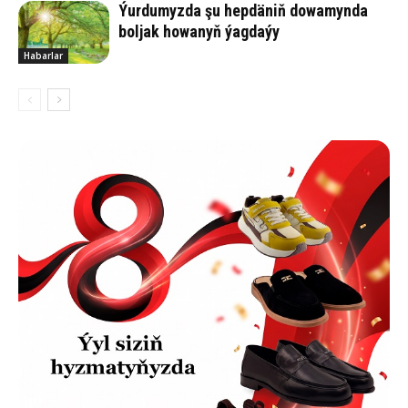
Ýurdumyzda şu hepdäniň dowamynda
boljak howanyň ýagdaýy
Habarlar