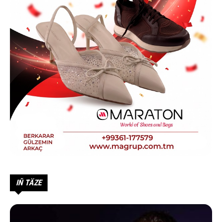
IŇ TÄZE