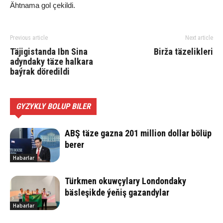
Ähtnama gol çekildi.
Previous article
Next article
Täjigistanda Ibn Sina
Birža täzelikleri
adyndaky täze halkara
baýrak döredildi
GYZYKLY BOLUP BILER
ABŞ täze gazna 201 million dollar bölüp
berer
Habarlar
Türkmen okuwçylary Londondaky
bäsleşikde ýeňiş gazandylar
Habarlar