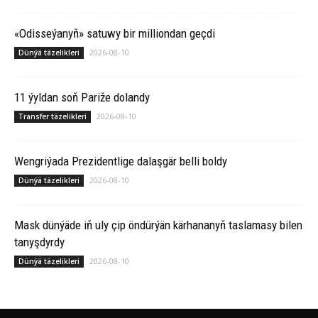
«Odisseýanyň» satuwy bir milliondan geçdi
2026-08-10
Dünýä täzelikleri
11 ýyldan soň Pariže dolandy
2026-08-10
Transfer täzelikleri
Wengriýada Prezidentlige dalaşgär belli boldy
2026-08-10
Dünýä täzelikleri
Mask dünýäde iň uly çip öndürýän kärhananyň taslamasy bilen
tanyşdyrdy
2026-08-10
Dünýä täzelikleri