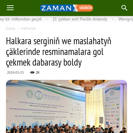
lliondan geçdi
·
11 ýyldan soň Pariže dolandy
·
Wengriýada Prez
Esasy
Habarlar
Halkara serginiň we maslahatyň
çäklerinde resminamalara gol
çekmek dabarasy boldy
2026-05-25
28