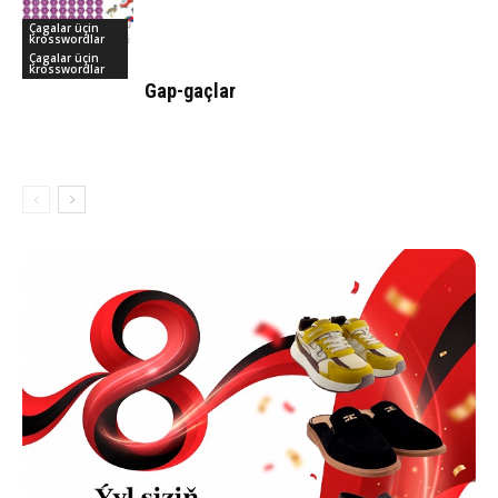
Çagalar üçin
krosswordlar
Çagalar üçin
krosswordlar
Gap-gaçlar