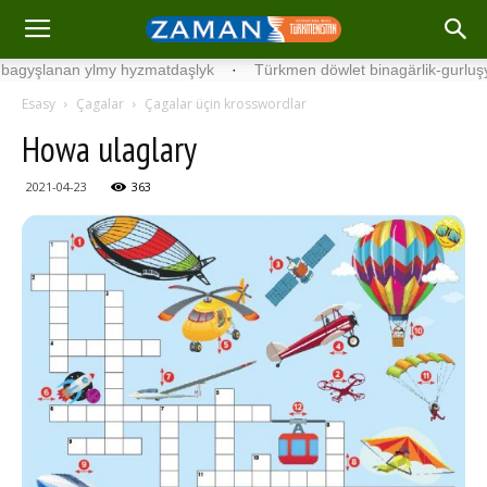
lanan ylmy hyzmatdaşlyk
·
Türkmen döwlet binagärlik-gurluşyk inst
Esasy
Çagalar
Çagalar üçin krosswordlar
Howa ulaglary
2021-04-23
363