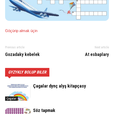
Göçürip almak üçin
Previous article
Next article
Go­za­da­ky ke­be­lek
At esbaplary
GYZYKLY BOLUP BILER
Çagalar dynç alyş kitapçasy
Çagalar
Söz tapmak