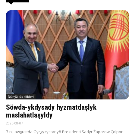
Dünýä täzelikleri
Söwda-ykdysady hyzmatdaşlyk
maslahatlaşyldy
2026-08-07
7-nji awgustda Gyrgyzystanyň Prezidenti Sadyr Žaparow Çolpon-