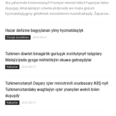
Ata şäherinde Ermenistanyň Premýer-ministri Nikol Paşinýan bilen
duşuşyp, ikitaraplaýyn söwda-ykdysady we maýa goýum
hyzmatdaşlygyny giňeltmek meselelerini maslahatlaşdy. Žaparow...
Hazar deňzine bagyşlanan ylmy hyzmatdaşlyk
2026-08-07
Dünýä täzelikleri
Türkmen döwlet binagärlik-gurluşyk institutynyň talyplary
Malaýziýada gysga möhletleýin okuwa gatnaşdylar
2026-08-07
Habarlar
Türkmenistanyň Daşary işler ministriniň orunbasary ABŞ-nyň
Türkmenistandaky wagtlaýyn işler ynanylan wekili bilen
duşuşdy
2026-08-07
Habarlar