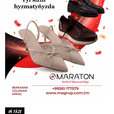
IŇ TÄZE