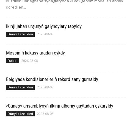
düzdiler. Barlaghana synaglarynda «Evo» genom modelleri arkaly
döredilen...
Ikinji jahan urşunyň galyndylary tapyldy
2026-08-08
Dünýä täzelikleri
Messiniň kakasy aradan çykdy
2026-08-08
Futbol
Belgiýada kondisionerleriň rekord sany gurnaldy
2026-08-08
Dünýä täzelikleri
«Güneş» ansamblynyň ilkinji albomy gaýtadan çykaryldy
2026-08-08
Dünýä täzelikleri