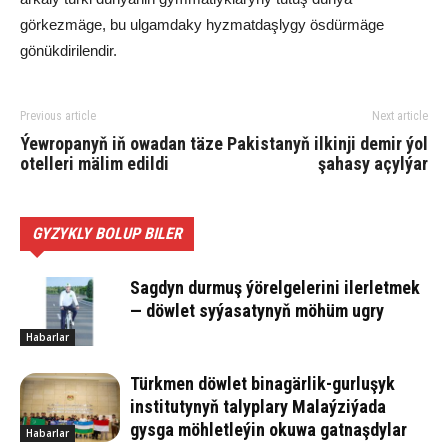
görkezmäge, bu ulgamdaky hyzmatdaşlygy ösdürmäge
gönükdirilendir.
Previous article
Next article
Ýewropanyň iň owadan täze
Pakistanyň ilkinji demir ýol
otelleri mälim edildi
şahasy açylýar
GYZYKLY BOLUP BILER
Sagdyn durmuş ýörelgelerini ilerletmek
— döwlet syýasatynyň möhüm ugry
Habarlar
Türkmen döwlet binagärlik-gurluşyk
institutynyň talyplary Malaýziýada
gysga möhletleýin okuwa gatnaşdylar
Habarlar