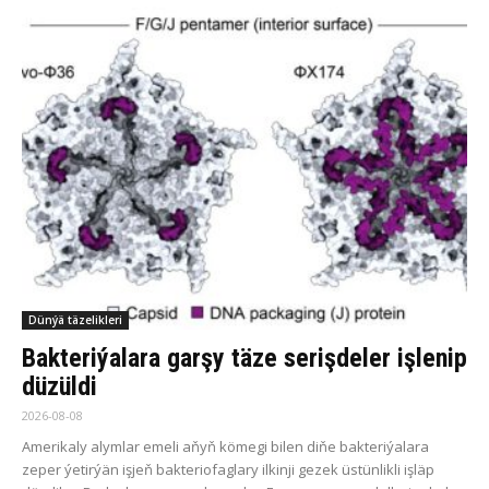
Dünýä täzelikleri
Bakteriýalara garşy täze serişdeler işlenip
düzüldi
2026-08-08
Amerikaly alymlar emeli aňyň kömegi bilen diňe bakteriýalara
zeper ýetirýän işjeň bakteriofaglary ilkinji gezek üstünlikli işläp