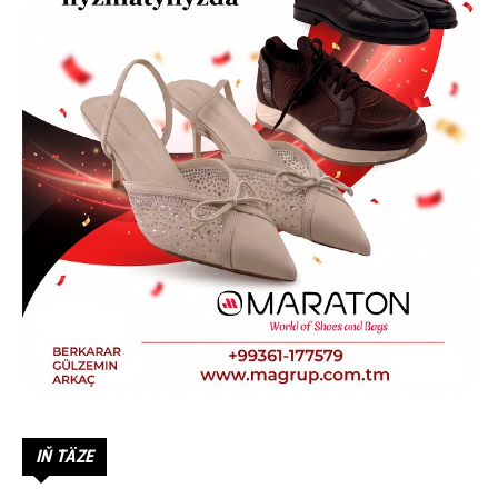
IŇ TÄZE