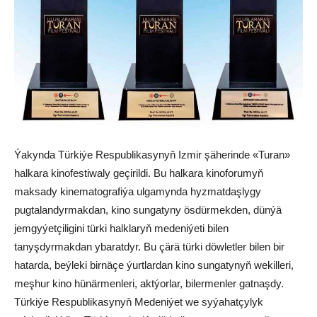
Ýakynda Türkiýe Respublikasynyň Izmir şäherinde «Turan»
halkara kinofestiwaly geçirildi. Bu halkara kinoforumyň
maksady kinematografiýa ulgamynda hyzmatdaşlygy
pugtalandyrmakdan, kino sungatyny ösdürmekden, dünýä
jemgyýetçiligini türki halklaryň medeniýeti bilen
tanyşdyrmakdan ybaratdyr. Bu çärä türki döwletler bilen bir
hatarda, beýleki birnäçe ýurtlardan kino sungatynyň wekilleri,
meşhur kino hünärmenleri, aktýorlar, bilermenler gatnaşdy.
Türkiýe Respublikasynyň Medeniýet we syýahatçylyk