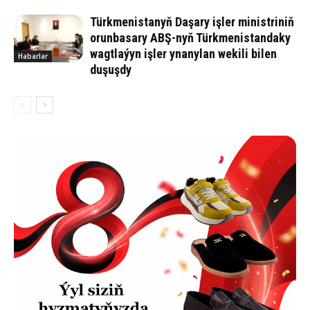
Türkmenistanyň Daşary işler ministriniň
orunbasary ABŞ-nyň Türkmenistandaky
wagtlaýyn işler ynanylan wekili bilen
Habarlar
duşuşdy