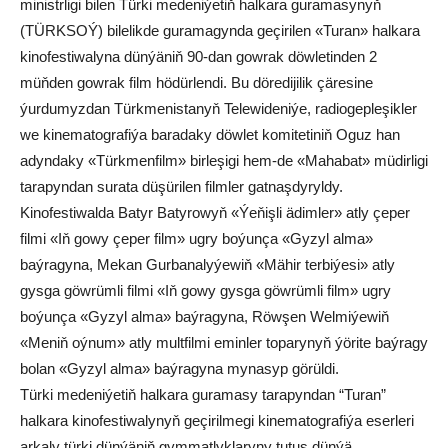
ministrligi bilen Türki medeniýetiň halkara guramasynyň
(TÜRKSOÝ) bilelikde guramagynda geçirilen «Turan» halkara
kinofestiwalyna dünýäniň 90-dan gowrak döwletinden 2
müňden gowrak film hödürlendi. Bu döredijilik çäresine
ýurdumyzdan Türkmenistanyň Telewideniýe, radiogepleşikler
we kinematografiýa baradaky döwlet komitetiniň Oguz han
adyndaky «Türkmenfilm» birleşigi hem-de «Mahabat» müdirligi
tarapyndan surata düşürilen filmler gatnaşdyryldy.
Kinofestiwalda Batyr Batyrowyň «Ýeňişli ädimler» atly çeper
filmi «Iň gowy çeper film» ugry boýunça «Gyzyl alma»
baýragyna, Mekan Gurbanalyýewiň «Mähir terbiýesi» atly
gysga göwrümli filmi «Iň gowy gysga göwrümli film» ugry
boýunça «Gyzyl alma» baýragyna, Röwşen Welmiýewiň
«Meniň oýnum» atly multfilmi eminler toparynyň ýörite baýragy
bolan «Gyzyl alma» baýragyna mynasyp görüldi.
Türki medeniýetiň halkara guramasy tarapyndan “Turan”
halkara kinofestiwalynyň geçirilmegi kinematografiýa eserleri
arkaly türki dünýäniň gymmatlyklaryny tutuş dünýä