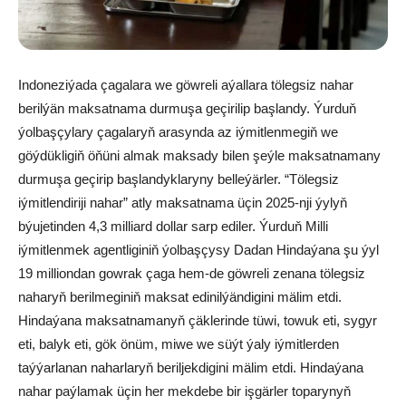
Indoneziýada çagalara we göwreli aýallara tölegsiz nahar
berilýän maksatnama durmuşa geçirilip başlandy. Ýurduň
ýolbaşçylary çagalaryň arasynda az iýmitlenmegiň we
göýdükligiň öňüni almak maksady bilen şeýle maksatnamany
durmuşa geçirip başlandyklaryny belleýärler. “Tölegsiz
iýmitlendiriji nahar” atly maksatnama üçin 2025-nji ýylyň
býujetinden 4,3 milliard dollar sarp ediler. Ýurduň Milli
iýmitlenmek agentliginiň ýolbaşçysy Dadan Hindaýana şu ýyl
19 milliondan gowrak çaga hem-de göwreli zenana tölegsiz
naharyň berilmeginiň maksat edinilýändigini mälim etdi.
Hindaýana maksatnamanyň çäklerinde tüwi, towuk eti, sygyr
eti, balyk eti, gök önüm, miwe we süýt ýaly iýmitlerden
taýýarlanan naharlaryň beriljekdigini mälim etdi. Hindaýana
nahar paýlamak üçin her mekdebe bir işgärler toparynyň