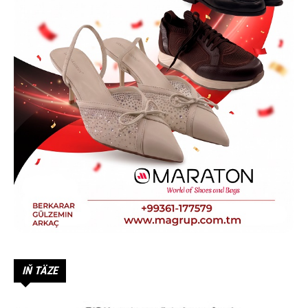
IŇ TÄZE