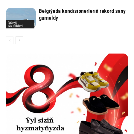
Belgiýada kondisionerleriň rekord sany
gurnaldy
Dünýä
täzelikleri