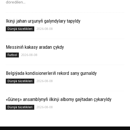
döredilen...
Ikinji jahan urşunyň galyndylary tapyldy
2026-08-08
Dünýä täzelikleri
Messiniň kakasy aradan çykdy
2026-08-08
Futbol
Belgiýada kondisionerleriň rekord sany gurnaldy
2026-08-08
Dünýä täzelikleri
«Güneş» ansamblynyň ilkinji albomy gaýtadan çykaryldy
2026-08-08
Dünýä täzelikleri