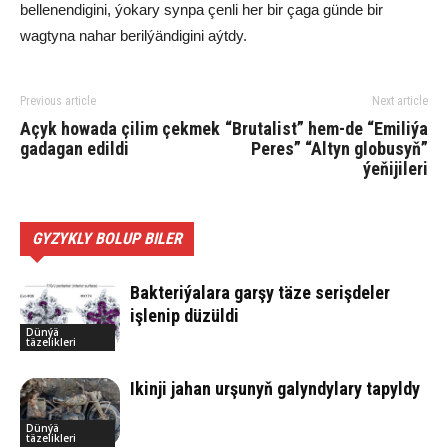
bellenendigini, ýokary synpa çenli her bir çaga günde bir
wagtyna nahar berilýändigini aýtdy.
Previous article
Next article
Açyk ho­wa­da çi­lim çek­mek
“Brutalist” hem-de “Emiliýa
ga­da­gan edil­di
Peres” “Altyn globusyň”
ýeňijileri
GYZYKLY BOLUP BILER
Bakteriýalara garşy täze serişdeler
işlenip düzüldi
Dünýä
täzelikleri
Ikinji jahan urşunyň galyndylary tapyldy
Dünýä
täzelikleri