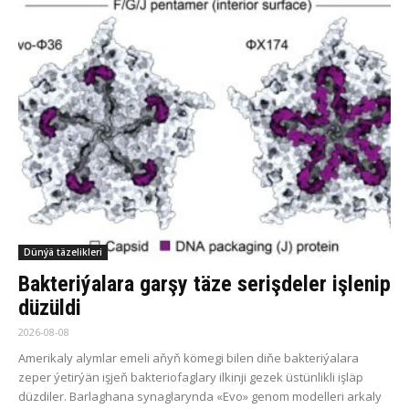
Dünýä täzelikleri
Bakteriýalara garşy täze serişdeler işlenip
düzüldi
2026-08-08
Amerikaly alymlar emeli aňyň kömegi bilen diňe bakteriýalara
zeper ýetirýän işjeň bakteriofaglary ilkinji gezek üstünlikli işläp
düzdiler. Barlaghana synaglarynda «Evo» genom modelleri arkaly