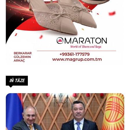
IŇ TÄZE