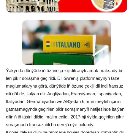
Ýa­kyn­da dün­ýä­de iň özü­ne çe­ki­ji di­li­ anyk­la­mak mak­sa­dy bi­
len pi­kir so­raş­ma ge­çi­ril­di. Dil öw­re­niş plat­for­ma­sy­nyň tä­ze
mag­lu­mat­la­ry­na gö­rä, dün­ýä­de iň özü­ne çe­ki­ji di­l in­di fran­suz
di­li däl-de, ital­ýan di­li. Ang­li­ýa­dan, Fran­si­ýa­dan, Is­pa­ni­ýa­dan,
Ita­li­ýa­dan, Ger­ma­ni­ýa­dan we ABŞ-dan 6 müň meý­le­tin­çi­niň
gat­naş­ma­gyn­da ge­çi­ri­len pi­kir so­raş­ma­nyň ne­ti­je­sin­de ital­ýan
di­li­niň iň tä­sir­li dil­di­gi mä­lim edil­di. 2017-nji ýyl­da ge­çi­ri­len pi­kir
so­raş­ma­da fran­suz di­li bu de­re­jä eýe bo­lup­dy.
Köp­ler ital­ýan di­li­ni öw­ren­mä­ge hö­wes dö­red­ýän, ro­man­tik dil