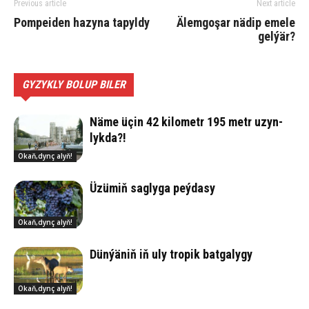
Previous article
Next article
Pompeiden hazyna tapyldy
Älem­go­şar nä­dip eme­le
gel­ýär?
GYZYKLY BOLUP BILER
Nä­me üçin 42 ki­lo­metr 195 metr uzyn­
lyk­da?!
Okaň,dynç alyň!
Üzü­miň sag­ly­ga peý­da­sy
Okaň,dynç alyň!
Dün­ýä­niň iň uly tro­pik bat­ga­ly­gy
Okaň,dynç alyň!