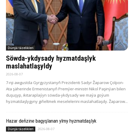
Dünýä täzelikleri
Söwda-ykdysady hyzmatdaşlyk
maslahatlaşyldy
2026-08-07
7-nji awgustda Gyrgyzystanyň Prezidenti Sadyr Žaparow Çolpon-
Ata şäherinde Ermenistanyň Premýer-ministri Nikol Paşinýan bilen
duşuşyp, ikitaraplaýyn söwda-ykdysady we maýa goýum
hyzmatdaşlygyny giňeltmek meselelerini maslahatlaşdy. Žaparow...
Hazar deňzine bagyşlanan ylmy hyzmatdaşlyk
2026-08-07
Dünýä täzelikleri