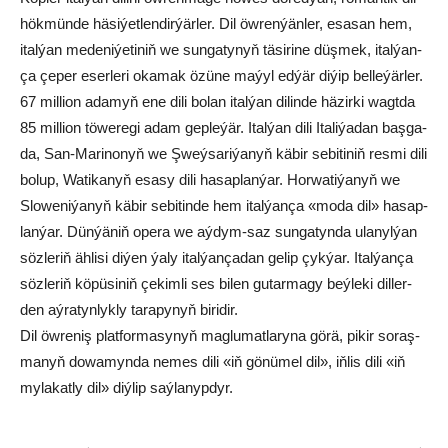
hök­mün­de hä­si­ýet­len­dir­ýär­ler. Dil öw­ren­ýän­ler, esa­san hem,
ital­ýan me­de­ni­ýe­ti­niň we sun­ga­ty­nyň tä­si­ri­ne düş­mek, ital­ýan­
ça çe­per eser­le­ri oka­mak özü­ne ma­ýyl ed­ýär di­ýip bel­le­ýär­ler.
67 mil­li­on ada­myň ene di­li bo­lan ital­ýan di­lin­de hä­zir­ki wagt­da
85 mil­li­on tö­we­re­gi adam gep­le­ýär. Ital­ýan di­li Ita­li­ýa­dan baş­ga-
da, San-Ma­ri­no­nyň we Şweý­sa­ri­ýa­nyň kä­bir se­bi­ti­niň res­mi di­li
bo­lup, Wa­ti­ka­nyň esa­sy di­li ha­sap­lan­ýar. Hor­wa­ti­ýa­nyň we
Slo­we­ni­ýa­nyň kä­bir se­bi­tin­de hem ital­ýan­ça «mo­da dil» ha­sap­
lan­ýar. Dün­ýä­niň ope­ra we aý­dym-saz sun­ga­tyn­da ula­nyl­ýan
söz­le­riň äh­li­si di­ýen ýa­ly ital­ýan­ça­dan ge­lip çyk­ýar. Ital­ýan­ça
söz­le­riň kö­pü­si­niň çe­kim­li ses bi­len gu­tar­ma­gy beý­le­ki dil­ler­
den aý­ra­tyn­lyk­ly ta­ra­py­nyň bi­ri­dir.
Dil öw­re­niş plat­for­ma­sy­nyň mag­lu­mat­la­ry­na gö­rä, pi­kir so­raş­
ma­nyň do­wa­myn­da ne­mes di­li «iň gö­nü­mel dil», iň­lis di­li «iň
my­la­kat­ly dil» diý­lip saý­la­nyp­dyr.