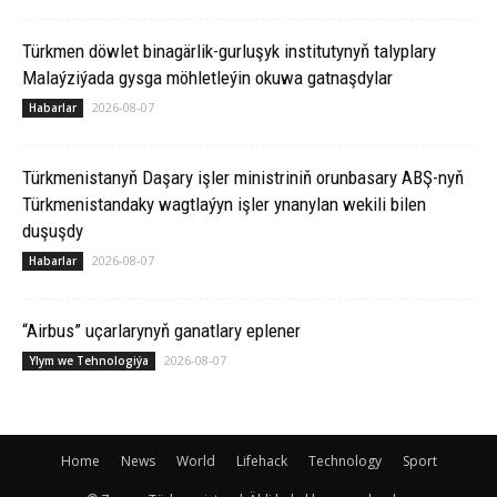
Türkmen döwlet binagärlik-gurluşyk institutynyň talyplary
Malaýziýada gysga möhletleýin okuwa gatnaşdylar
2026-08-07
Habarlar
Türkmenistanyň Daşary işler ministriniň orunbasary ABŞ-nyň
Türkmenistandaky wagtlaýyn işler ynanylan wekili bilen
duşuşdy
2026-08-07
Habarlar
“Airbus” uçarlarynyň ganatlary eplener
2026-08-07
Ylym we Tehnologiýa
Home
News
World
Lifehack
Technology
Sport