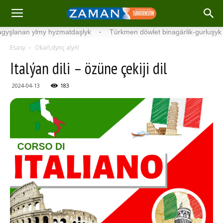
an ylmy hyzmatdaşlyk
·
Türkmen döwlet binagärlik-gurluşyk institu
Esasy
Okaň,dynç alyň!
Italýan dili – özüne çekiji dil
2024-04-13
183