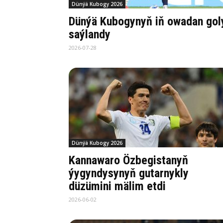
Dünýä Kubogy 2026
Dünýä Kubogynyň iň owadan gol
saýlandy
2026-07-28
Dünýä Kubogy 2026
Kannawaro Özbegistanyň
ýygyndysynyň gutarnykly
düzümini mälim etdi
2026-06-02