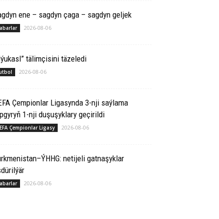
agdyn ene – sagdyn çaga – sagdyn geljek
2026-08-06
abarlar
ýukasl” tälimçisini täzeledi
2026-08-06
utbol
EFA Çempionlar Ligasynda 3-nji saýlama
pgyryň 1-nji duşuşyklary geçirildi
2026-08-06
EFA Çempionlar Ligasy
rkmenistan–ÝHHG: netijeli gatnaşyklar
dürilýär
2026-08-06
abarlar