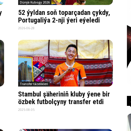
Dünýä Kubogy 2026
y
52 ýyldan soň toparçadan çykdy,
Portugaliýa 2-nji ýeri eýeledi
2026-06-28
Transfer täzelikleri
Stambul şäheriniň kluby ýene bir
özbek futbolçyny transfer etdi
2025-08-05