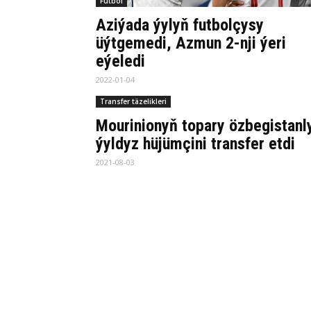
Futbol
Aziýada ýylyň futbolçysy
üýtgemedi, Azmun 2-nji ýeri
eýeledi
2022-01-04
Transfer täzelikleri
Mourinionyň topary özbegistanl
ýyldyz hüjümçini transfer etdi
2021-08-03