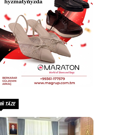
IŇ TÄZE