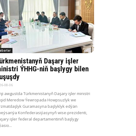
abarlar
ürkmenistanyň Daşary işler
inistri ÝHHG-niň başlygy bilen
uşuşdy
26-08-06
nji awgustda Türkmenistanyň Daşary işler ministri
aşid Meredow Ýewropada Howpsuzlyk we
zmatdaşlyk Guramasyna başlyklyk edýän
eýsariýa Konfederasiýasynyň wise-prezidenti,
şary işler federal departamentiniň başlygy
ýasio...