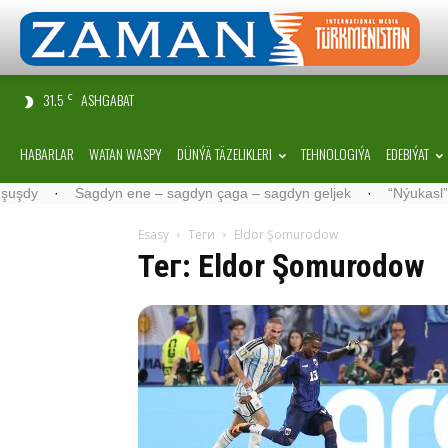
31.5
ASHGABAT
C
HABARLAR
WATAN WASPY
DÜNÝÄ TÄZELIKLERI
TEHNOLOGIÝA
EDEBIÝAT
Sagdyn ene – sagdyn çaga – sagdyn geljek
·
“Nýukasl” tälimçisin
Esasy
Теги
Eldor Şomurodow
Тег: Eldor Şomurodow