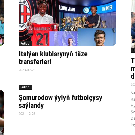
Futbol
H
Italýan klublarynyň täze
T
transferleri
m
2023-07-28
d
20
Futbol
5-
Şomurodow ýylyň futbolçysy
R
saýlandy
Hy
Şw
2021-12-28
Da
In