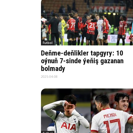
Futbol
Deňme-deňlikler tapgyry: 10
oýnuň 7-sinde ýeňiş gazanan
bolmady
2025-04-08