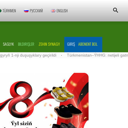
TÜRKMEN
РУССКИЙ
ENGLISH
SAGLYK
BILDIRIŞLER
ZEHIN SYNAGY
GIRIŞ
ABONENT BOL
duşuşyklary geçirildi
·
Türkmenistan–ÝHHG: netijeli gatnaşyklar ös