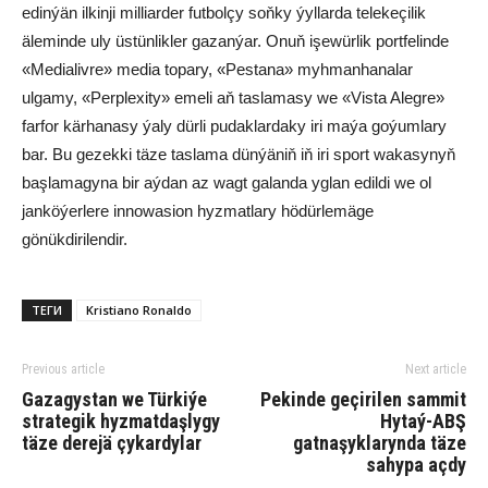
edinýän ilkinji milliarder futbolçy soňky ýyllarda telekeçilik
äleminde uly üstünlikler gazanýar. Onuň işewürlik portfelinde
«Medialivre» media topary, «Pestana» myhmanhanalar
ulgamy, «Perplexity» emeli aň taslamasy we «Vista Alegre»
farfor kärhanasy ýaly dürli pudaklardaky iri maýa goýumlary
bar. Bu gezekki täze taslama dünýäniň iň iri sport wakasynyň
başlamagyna bir aýdan az wagt galanda yglan edildi we ol
janköýerlere innowasion hyzmatlary hödürlemäge
gönükdirilendir.
ТЕГИ
Kristiano Ronaldo
Previous article
Next article
Gazagystan we Türkiýe
Pekinde geçirilen sammit
strategik hyzmatdaşlygy
Hytaý-ABŞ
täze derejä çykardylar
gatnaşyklarynda täze
sahypa açdy