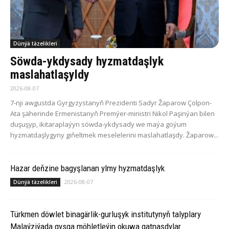
Dünýä täzelikleri
Söwda-ykdysady hyzmatdaşlyk
maslahatlaşyldy
2026-08-07
7-nji awgustda Gyrgyzystanyň Prezidenti Sadyr Žaparow Çolpon-
Ata şäherinde Ermenistanyň Premýer-ministri Nikol Paşinýan bilen
duşuşyp, ikitaraplaýyn söwda-ykdysady we maýa goýum
hyzmatdaşlygyny giňeltmek meselelerini maslahatlaşdy. Žaparow...
Hazar deňzine bagyşlanan ylmy hyzmatdaşlyk
2026-08-07
Dünýä täzelikleri
Türkmen döwlet binagärlik-gurluşyk institutynyň talyplary
Malaýziýada gysga möhletleýin okuwa gatnaşdylar