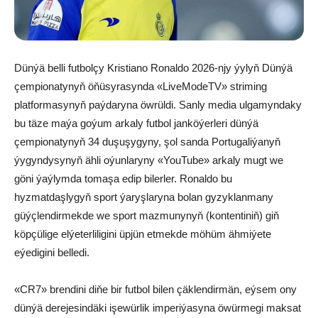
Dünýä belli futbolçy Kristiano Ronaldo 2026-njy ýylyň Dünýä
çempionatynyň öňüsyrasynda «LiveModeTV» striming
platformasynyň paýdaryna öwrüldi. Sanly media ulgamyndaky
bu täze maýa goýum arkaly futbol janköýerleri dünýä
çempionatynyň 34 duşuşygyny, şol sanda Portugaliýanyň
ýygyndysynyň ähli oýunlaryny «YouTube» arkaly mugt we
göni ýaýlymda tomaşa edip bilerler. Ronaldo bu
hyzmatdaşlygyň sport ýaryşlaryna bolan gyzyklanmany
güýçlendirmekde we sport mazmunynyň (kontentiniň) giň
köpçülige elýeterliligini üpjün etmekde möhüm ähmiýete
eýedigini belledi.
«CR7» brendini diňe bir futbol bilen çäklendirmän, eýsem ony
dünýä derejesindäki işewürlik imperiýasyna öwürmegi maksat