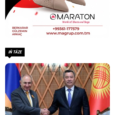
IŇ TÄZE