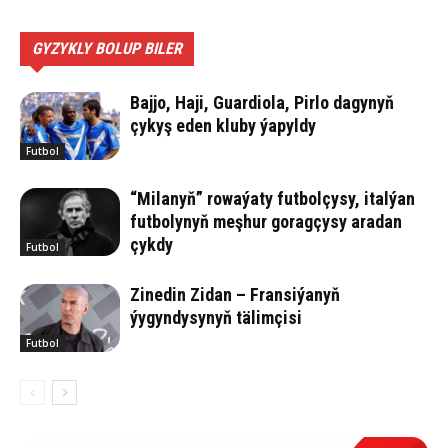
GYZYKLY BOLUP BILER
Bajjo, Haji, Guardiola, Pirlo dagynyň
çykyş eden kluby ýapyldy
Futbol
“Milanyň” rowaýaty futbolçysy, italýan
futbolynyň meşhur goragçysy aradan
çykdy
Futbol
Zinedin Zidan – Fransiýanyň
ýygyndysynyň tälimçisi
Futbol