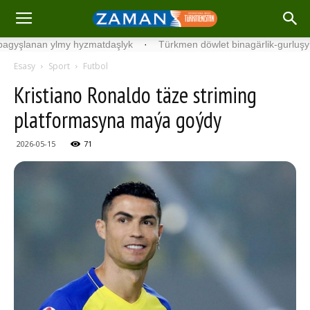
anan ylmy hyzmatdaşlyk
·
Türkmen döwlet binagärlik-gurluşyk inst
Esasy
Sport
Futbol
Kristiano Ronaldo täze striming
platformasyna maýa goýdy
2026-05-15
71