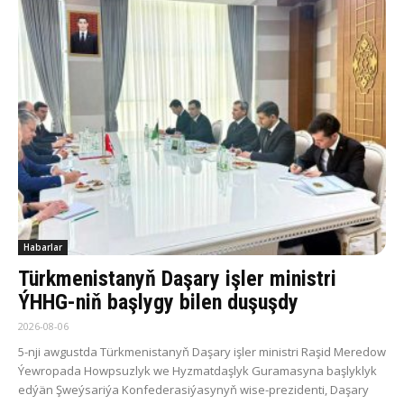
Habarlar
Türkmenistanyň Daşary işler ministri
ÝHHG-niň başlygy bilen duşuşdy
2026-08-06
5-nji awgustda Türkmenistanyň Daşary işler ministri Raşid Meredow
Ýewropada Howpsuzlyk we Hyzmatdaşlyk Guramasyna başlyklyk
edýän Şweýsariýa Konfederasiýasynyň wise-prezidenti, Daşary