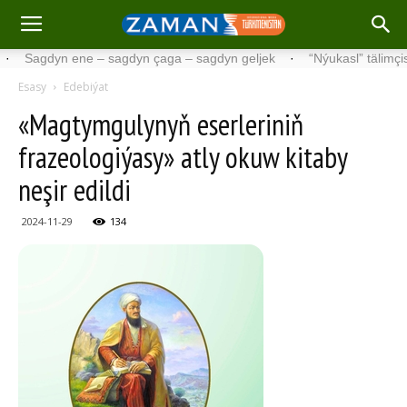
gdyn ene – sagdyn çaga – sagdyn geljek
·
“Nýukasl” tälimçisini täze
Esasy
Edebiýat
«Magtymgulynyň eserleriniň
frazeologiýasy» atly okuw kitaby
neşir edildi
2024-11-29
134