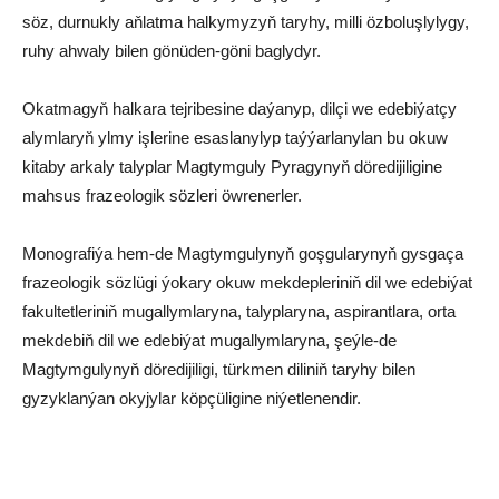
söz, durnukly aňlatma halkymyzyň taryhy, milli özboluşlylygy,
ruhy ahwaly bilen gönüden-göni baglydyr.
Okatmagyň halkara tejribesine daýanyp, dilçi we edebiýatçy
alymlaryň ylmy işlerine esaslanylyp taýýarlanylan bu okuw
kitaby arkaly talyplar Magtymguly Pyragynyň döredijiligine
mahsus frazeologik sözleri öwrenerler.
Monografiýa hem-de Magtymgulynyň goşgularynyň gysgaça
frazeologik sözlügi ýokary okuw mekdepleriniň dil we edebiýat
fakultetleriniň mugallymlaryna, talyplaryna, aspirantlara, orta
mekdebiň dil we edebiýat mugallymlaryna, şeýle-de
Magtymgulynyň döredijiligi, türkmen diliniň taryhy bilen
gyzyklanýan okyjylar köpçüligine niýetlenendir.