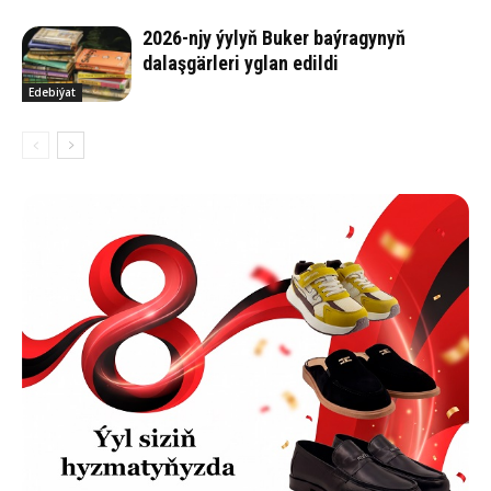
2026-njy ýylyň Buker baýragynyň
dalaşgärleri yglan edildi
Edebiýat