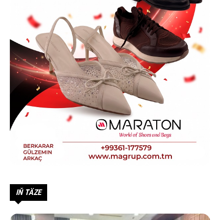
IŇ TÄZE