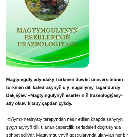
Magtymguly adyndaky Türkmen döwlet uniwersitetiniň
türkmen dili kafedrasynyň uly mugallymy
Tagandurdy
Bekjäýew
«Magtymgulynyň eserleriniň frazeologiýasy»
atly okuw kitaby çapdan çykdy.
«Ylym» neşirýaty tarapyndan neşir edilen kitapda şahyryň
şygyrlarynyň dili, ulanan çeperçilik serişdeleri dogrusynda
söhbet edilýär. Magtymgulynyň goşgularynda ulanylan her bir