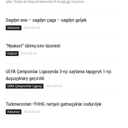
işler federal departamentiniň başlygy Inýasio...
Sagdyn ene – sagdyn çaga – sagdyn geljek
2026-08-06
Habarlar
“Nýukasl” tälimçisini täzeledi
2026-08-06
Futbol
UEFA Çempionlar Ligasynda 3-nji saýlama tapgyryň 1-nji
duşuşyklary geçirildi
2026-08-06
UEFA Çempionlar Ligasy
Türkmenistan–ÝHHG: netijeli gatnaşyklar ösdürilýär
2026-08-06
Habarlar