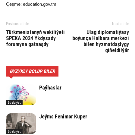
Çeşme: education.gov.tm
Previous article
Next article
Türkmenistanyň wekiliýeti
Ulag diplomatiýasy
SPEKA 2024 Ykdysady
boýunça Halkara merkezi
forumyna gatnaşdy
bilen hyzmatdaşlygy
giňeldilýär
GYZYKLY BOLUP BILER
Paýhaslar
Edebiýat
Jeýms Fenimor Kuper
Edebiýat