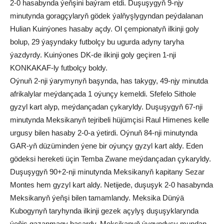
2-0 hasabynda ýeňşini baýram etdi. Duşuşygyň 9-njy
minutynda goragçylaryň gödek ýalňyşlygyndan peýdalanan
Hulian Kuinýones hasaby açdy. Ol çempionatyň ilkinji goly
bolup, 29 ýaşyndaky futbolçy bu ugurda adyny taryha
ýazdyrdy. Kuinýones DK-de ilkinji goly geçiren 1-nji
KONKAKAF-ly futbolçy boldy.
Oýnuň 2-nji ýarymynyň başynda, has takygy, 49-njy minutda
afrikalylar meýdançada 1 oýunçy kemeldi. Sfefelo Sithole
gyzyl kart alyp, meýdançadan çykaryldy. Duşuşygyň 67-nji
minutynda Meksikanyň tejribeli hüjümçisi Raul Himenes kelle
urgusy bilen hasaby 2-0-a ýetirdi. Oýnuň 84-nji minutynda
GAR-yň düzüminden ýene bir oýunçy gyzyl kart aldy. Eden
gödeksi hereketi üçin Temba Zwane meýdançadan çykaryldy.
Duşuşygyň 90+2-nji minutynda Meksikanyň kapitany Sezar
Montes hem gyzyl kart aldy. Netijede, duşuşyk 2-0 hasabynda
Meksikanyň ýeňşi bilen tamamlandy. Meksika Dünýä
Kubogynyň taryhynda ilkinji gezek açylyş duşuşyklarynda
ýeňiş gazanmagy başardy. Meksikanyň ýygyndysy mundan