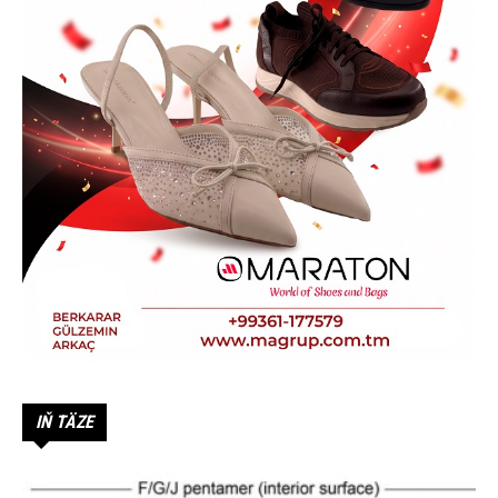
IŇ TÄZE