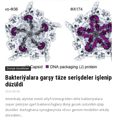
Dünýä täzelikleri
Bakteriýalara garşy täze serişdeler işlenip
düzüldi
2026-08-08
Amerikaly alymlar emeli aňyň kömegi bilen diňe bakteriýalara
zeper ýetirýän işjeň bakteriofaglary ilkinji gezek üstünlikli işläp
düzdiler. Barlaghana synaglarynda «Evo» genom modelleri arkaly
döredilen...