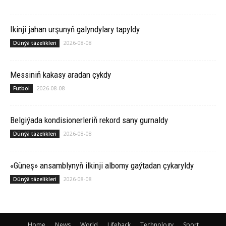
Ikinji jahan urşunyň galyndylary tapyldy
2026-08-08
Dünýä täzelikleri
Messiniň kakasy aradan çykdy
2026-08-08
Futbol
Belgiýada kondisionerleriň rekord sany gurnaldy
2026-08-08
Dünýä täzelikleri
«Güneş» ansamblynyň ilkinji albomy gaýtadan çykaryldy
2026-08-08
Dünýä täzelikleri
Home
News
World
Lifehack
Technology
Sport