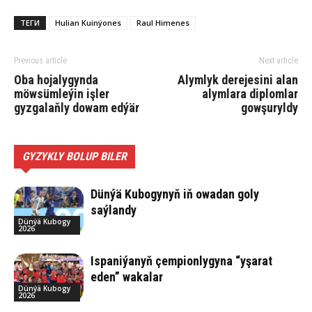
ТЕГИ
Hulian Kuinýones
Raul Himenes
Previous article
Next article
Oba hojalygynda
Alymlyk derejesini alan
möwsümleýin işler
alymlara diplomlar
gyzgalaňly dowam edýär
gowşuryldy
GYZYKLY BOLUP BILER
Dünýä Kubogynyň iň owadan goly
saýlandy
Dünýä Kubogy
2026
Ispaniýanyň çempionlygyna “yşarat
eden” wakalar
Dünýä Kubogy
2026