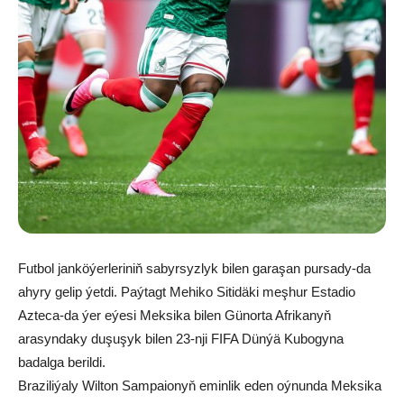
Futbol janköýerleriniň sabyrsyzlyk bilen garaşan pursady-da
ahyry gelip ýetdi. Paýtagt Mehiko Sitidäki meşhur Estadio
Azteca-da ýer eýesi Meksika bilen Günorta Afrikanyň
arasyndaky duşuşyk bilen 23-nji FIFA Dünýä Kubogyna
badalga berildi.
Braziliýaly Wilton Sampaionyň eminlik eden oýnunda Meksika