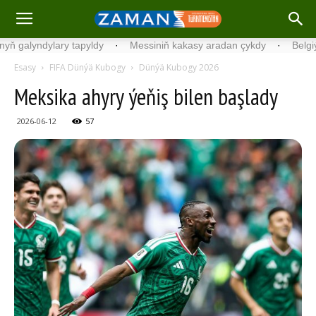
ndylary tapyldy
·
Messiniň kakasy aradan çykdy
·
Belgiýada kond
Esasy
FIFA Dünýä Kubogy
Dünýä Kubogy 2026
Meksika ahyry ýeňiş bilen başlady
2026-06-12
57