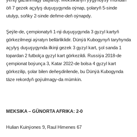
öň 7 gezek açylyş duşuşygynda oýnap, şolaryň 5-sinde
utulyp, soňky 2-sinde deňme-deň oýnapdy.
Şeýle-de, çempionatyň 1-nji duşuşygynda 3 gyzyl kartyň
görkezilmegi aýratyn bellärliklidir. Dünýä Kubogynyň taryhynda
açylyş duşuşygynda ilkinji gezek 3 gyzyl kart, şol sanda 1
topardan 2 futbolça gyzyl kart görkezildi. Russiýa 2018-de
çempionat boýunça 3, Katar 2022-de bolsa 4 gyzyl kart
görkezilip, şolar bilen deňeşdirilende, bu Dünýä Kubogynda
täze rekordyň goýulmagy-da mümkin.
MEKSIKA – GÜNORTA AFRIKA: 2-0
Hulian Kuinýones 9, Raul Himenes 67