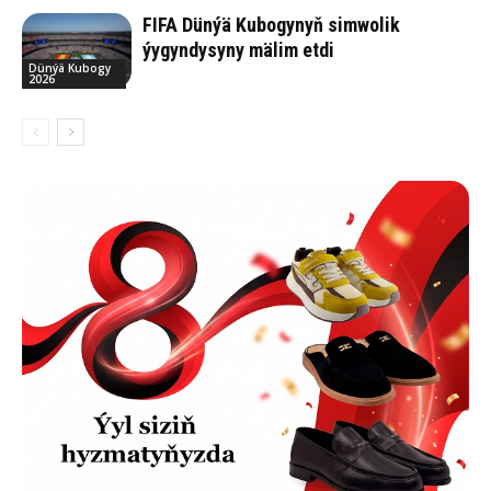
FIFA Dünýä Kubogynyň simwolik
ýygyndysyny mälim etdi
Dünýä Kubogy
2026