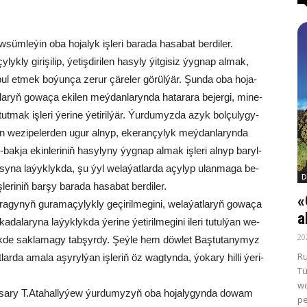
möw­süm­le­ýin oba ho­ja­lyk iş­le­ri ba­ra­da ha­sa­bat ber­di­ler.
y­lyk­ly gi­ri­şi­lip, ýe­tiş­di­ri­len ha­sy­ly ýit­gi­siz ýyg­nap al­mak,
bul et­mek bo­ýun­ça ze­rur çä­re­ler gö­rül­ýär. Şun­da oba ho­ja­
at­la­ryň go­wa­ça eki­len meý­dan­la­ryn­da ha­ta­ra­ra be­jer­gi, mi­ne­
t­mak iş­le­ri ýe­ri­ne ýe­ti­ril­ýär. Ýur­du­myz­da azyk bol­çu­ly­gy­
we­zi­pe­ler­den ugur al­nyp, eke­ran­çy­lyk meý­dan­la­ryn­da
k­ja ekin­le­ri­niň ha­sy­ly­ny ýyg­nap al­mak iş­le­ri al­nyp ba­ryl­
y­na la­ýyk­lyk­da, şu ýyl we­la­ýat­lar­da açy­lyp ulan­ma­ga be­
D
ş­le­ri­niň bar­şy ba­ra­da ha­sa­bat ber­di­ler.
«
a­gy­nyň gu­ra­ma­çy­lyk­ly ge­çi­ril­me­gi­ni, we­la­ýat­la­ryň go­wa­ça
a
­da­la­ry­na la­ýyk­lyk­da ýe­ri­ne ýe­ti­ril­me­gi­ni ile­ri tu­tul­ýan we­
20
eg­çi­lik­de sak­la­ma­gy tab­şyr­dy. Şeý­le hem döwlet Baştutanymyz
Ru
ar­da ama­la aşy­ryl­ýan iş­le­riň öz wag­tyn­da, ýo­ka­ry hil­li ýe­ri­
Tü
wo
ba­sa­ry T.Ata­hal­ly­ýew ýur­du­my­zyň oba ho­ja­ly­gyn­da do­wam
pe