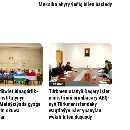
Meksika ahyry ýeňiş bilen başlady
Habarlar
öwlet binagärlik-
Türkmenistanyň Daşary işler
institutynyň
ministriniň orunbasary ABŞ-
 Malaýziýada gysga
nyň Türkmenistandaky
ýin okuwa
wagtlaýyn işler ynanylan
lar
wekili bilen duşuşdy