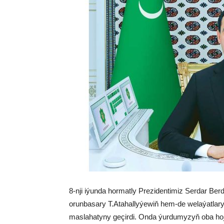
8-nji iýunda hormatly Prezidentimiz Serdar Be
orunbasary T.Atahallyýewiň hem-de welaýatlary
maslahatyny geçirdi. Onda ýurdumyzyň oba hojal