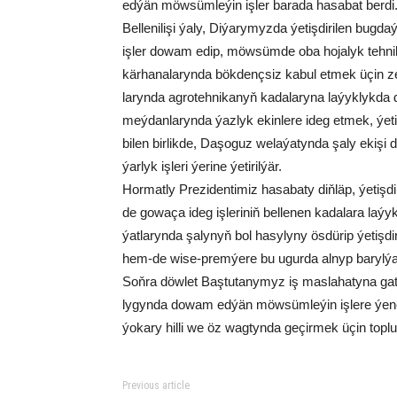
ed­ýän möw­süm­le­ýin iş­ler ba­ra­da ha­sa­bat ber­di
Bel­le­ni­li­şi ýa­ly, Di­ýa­ry­myz­da ýe­tiş­di­ri­len bu
iş­ler do­wam edip, möw­süm­de oba ho­ja­lyk teh­ni­ka­la
kär­ha­na­la­ryn­da bök­denç­siz ka­bul et­mek üçin ze­
la­ryn­da ag­ro­teh­ni­ka­nyň ka­da­la­ry­na la­ýyk­lyk­da d
meý­dan­la­ryn­da ýaz­lyk ekin­le­re ideg et­mek, ýe­tiş­
bi­len bir­lik­de, Da­şo­guz we­la­ýa­tyn­da şa­ly ek
ýar­lyk iş­le­ri ýe­ri­ne ýe­ti­ril­ýär.
Hor­mat­ly Pre­zi­den­ti­miz ha­sa­ba­ty diň­läp, ýe­tiş
de go­wa­ça ideg iş­le­ri­niň bel­le­nen ka­da­la­ra la­ýy
ýat­la­ryn­da şa­ly­nyň bol ha­sy­ly­ny ös­dü­rip ýe­tiş­d
hem-de wi­se-prem­ýe­re bu ugur­da al­nyp ba­ryl­ýan iş­
Soň­ra döw­let Baş­tu­ta­ny­myz iş mas­la­ha­ty­na gat­
ly­gyn­da do­wam ed­ýän möw­süm­le­ýin iş­le­re ýe­
ýo­ka­ry hil­li we öz wag­tyn­da ge­çir­mek üçin top­lum
Previous article