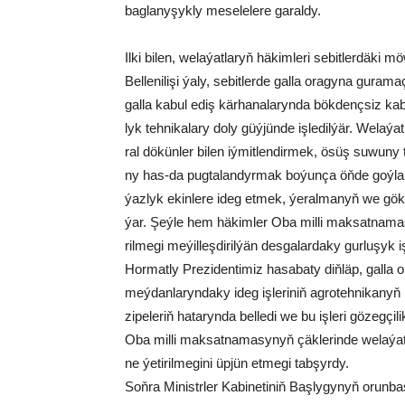
baglanyşykly meselelere garaldy.
Il­ki bi­len, we­la­ýat­la­ryň hä­kim­le­ri se­bit­ler­dä­ki 
Bel­le­ni­li­şi ýa­ly, se­bit­ler­de gal­la ora­gy­na gu­ra­ma­ç
gal­la ka­bul ediş kär­ha­na­la­ryn­da bök­denç­siz ka­
lyk teh­ni­ka­la­ry do­ly güý­jün­de iş­le­dil­ýär. We­la­ý
ral dö­kün­ler bi­len iý­mit­len­dir­mek, ösüş su­wu­ny tu
ny has-da pug­ta­lan­dyr­mak bo­ýun­ça öň­de goý­lan 
ýaz­lyk ekin­le­re ideg et­mek, ýe­ral­ma­nyň we gök-ba
ýar. Şeý­le hem hä­kim­ler Oba mil­li mak­sat­na­ma­s
ril­me­gi me­ýil­leş­di­ril­ýän des­ga­lar­da­ky gur­lu­şyk i
Hor­mat­ly Pre­zi­den­ti­miz ha­sa­ba­ty diň­läp, gal­la or
meý­dan­la­ryn­da­ky ideg iş­le­ri­niň ag­ro­teh­ni­ka­nyň ka
zi­pe­le­riň ha­ta­ryn­da bel­le­di we bu iş­le­ri gö­z
Oba mil­li mak­sat­na­ma­sy­nyň çäk­le­rin­de we­la­ýat­l
ne ýe­ti­ril­me­gi­ni üp­jün et­me­gi tab­şyr­dy.
Soň­ra Mi­nistr­ler Ka­bi­ne­ti­niň Baş­ly­gy­nyň orun­