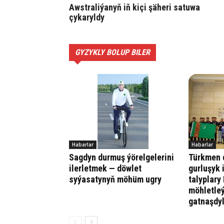
Awstraliýanyň iň kiçi şäheri satuwa
çykaryldy
GYZYKLY BOLUP BILER
Habarlar
Habarlar
Sagdyn durmuş ýörelgelerini
Türkmen d
ilerletmek — döwlet
gurluşyk 
syýasatynyň möhüm ugry
talyplary
möhletle
gatnaşdy