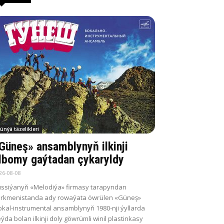
ünýä täzelikleri
Güneş» ansamblynyň ilkinji
lbomy gaýtadan çykaryldy
26-08-08
ssiýanyň «Melodiýa» firmasy tarapyndan
rkmenistanda ady rowaýata öwrülen «Güneş»
kal-instrumental ansamblynyň 1980-nji ýyllarda
ýda bolan ilkinji doly göwrümli winil plastinkasy