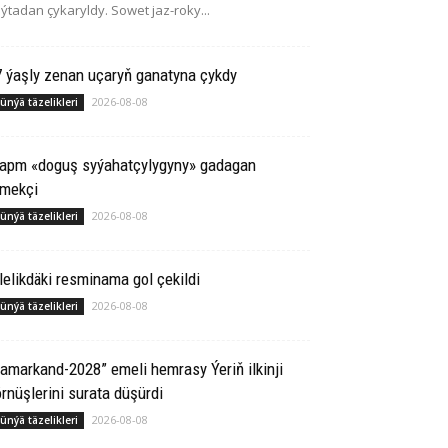
ýtadan çykaryldy. Sowet jaz-roky...
 ýaşly zenan uçaryň ganatyna çykdy
2026-08-08
ünýä täzelikleri
rapm «doguş syýahatçylygyny» gadagan
tmekçi
2026-08-08
ünýä täzelikleri
lelikdäki resminama gol çekildi
2026-08-08
ünýä täzelikleri
amarkand-2028” emeli hemrasy Ýeriň ilkinji
rnüşlerini surata düşürdi
2026-08-08
ünýä täzelikleri