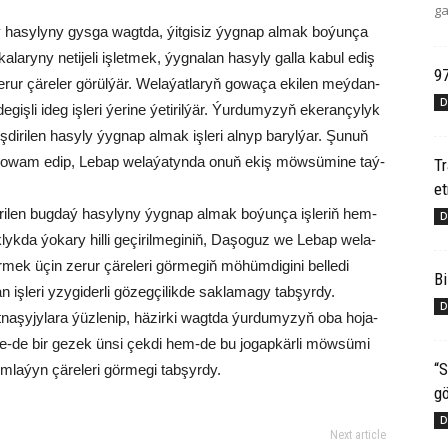
.
ga
g­daý ha­sy­ly­ny gys­ga wagt­da, ýit­gi­siz ýyg­nap al­mak bo­ýun­ça
­ry­ny ne­ti­je­li iş­let­mek, ýyg­na­lan ha­sy­ly gal­la ka­bul ediş
97
rur çä­re­ler gö­rül­ýär. We­la­ýat­la­ryň go­wa­ça eki­len meý­dan­
D
e­giş­li ideg iş­le­ri ýe­ri­ne ýe­ti­ril­ýär. Ýur­du­my­zyň eke­ran­çy­lyk
di­ri­len ha­sy­ly ýyg­nap al­mak iş­le­ri al­nyp ba­ryl­ýar. Şu­nuň
i­şi do­wam edip, Le­bap we­la­ýa­tyn­da onuň ekiş möw­sü­mi­ne taý­
T
e
­di­ri­len bug­daý ha­sy­ly­ny ýyg­nap al­mak bo­ýun­ça iş­le­riň hem-
D
k­lyk­da ýo­ka­ry hil­li ge­çi­ril­me­gi­niň, Da­şo­guz we Le­bap we­la­
ir­mek üçin ze­rur çä­re­le­ri gör­me­giň mö­hüm­di­gi­ni bel­le­di
Bi
le­ri yzy­gi­der­li gö­zeg­çi­lik­de sak­la­ma­gy tab­şyr­dy.
D
na­şy­jy­la­ra ýüz­le­nip, hä­zir­ki wagt­da ýur­du­my­zyň oba ho­ja­
ne-de bir ge­zek ün­si çek­di hem-de bu jo­gap­kär­li möw­sü­mi
“S
­la­ýyn çä­re­le­ri gör­me­gi tab­şyr­dy.
gö
D
Next article