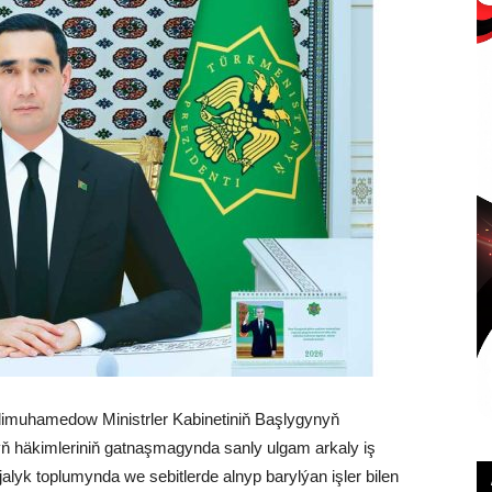
rdimuhamedow Ministrler Kabinetiniň Başlygynyň
ň häkimleriniň gatnaşmagynda sanly ulgam arkaly iş
yk toplumynda we sebitlerde alnyp barylýan işler bilen