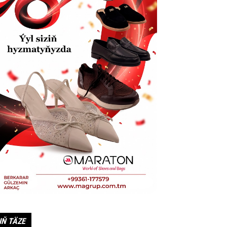
IŇ TÄZE