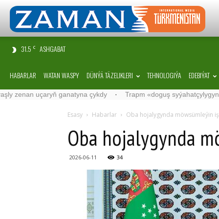
31.5
ASHGABAT
C
HABARLAR
WATAN WASPY
DÜNÝÄ TÄZELIKLERI
TEHNOLOGIÝA
EDEBIÝAT
an uçaryň ganatyna çykdy
·
Trapm «doguş syýahatçylygyny» gadag
Esasy
Habarlar
Oba hojalygynda möwsümleýin iş
Oba hojalygynda mö
2026-06-11
34