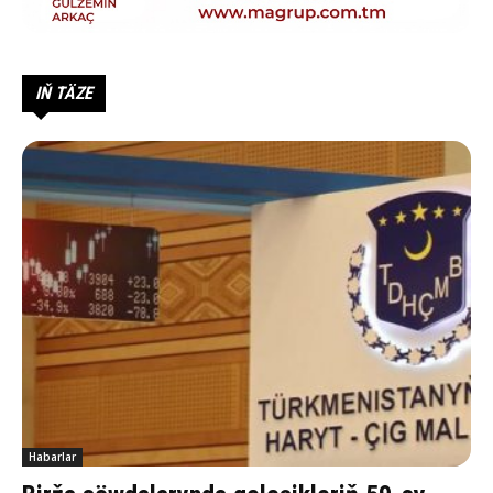
IŇ TÄZE
Habarlar