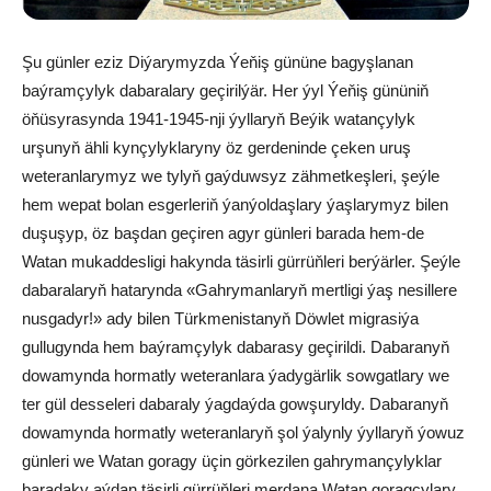
Şu günler eziz Diýarymyzda Ýeňiş gününe bagyşlanan
baýramçylyk dabaralary geçirilýär. Her ýyl Ýeňiş gününiň
öňüsyrasynda 1941-1945-nji ýyllaryň Beýik watançylyk
urşunyň ähli kynçylyklaryny öz gerdeninde çeken uruş
weteranlarymyz we tylyň gaýduwsyz zähmetkeşleri, şeýle
hem wepat bolan esgerleriň ýanýoldaşlary ýaşlarymyz bilen
duşuşyp, öz başdan geçiren agyr günleri barada hem-de
Watan mukaddesligi hakynda täsirli gürrüňleri berýärler. Şeýle
dabaralaryň hatarynda «Gahrymanlaryň mertligi ýaş nesillere
nusgadyr!» ady bilen Türkmenistanyň Döwlet migrasiýa
gullugynda hem baýramçylyk dabarasy geçirildi. Dabaranyň
dowamynda hormatly weteranlara ýadygärlik sowgatlary we
ter gül desseleri dabaraly ýagdaýda gowşuryldy. Dabaranyň
dowamynda hormatly weteranlaryň şol ýalynly ýyllaryň ýowuz
günleri we Watan goragy üçin görkezilen gahrymançylyklar
baradaky aýdan täsirli gürrüňleri merdana Watan goragçylary