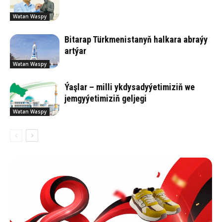
Watan Waspy
Bitarap Türkmenistanyň halkara abraýy
artýar
Watan Waspy
Ýaşlar – milli ykdysadyýetimiziň we
jemgyýetimiziň geljegi
Watan Waspy