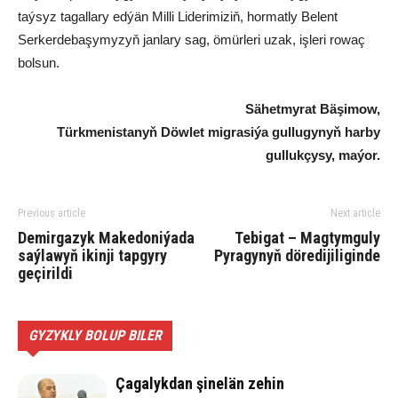
taýsyz tagallary edýän Milli Liderimiziň, hormatly Belent
Serkerdebaşymyzyň janlary sag, ömürleri uzak, işleri rowaç
bolsun.
Sähetmyrat Bäşimow,
Türkmenistanyň Döwlet migrasiýa gullugynyň harby
gullukçysy, maýor.
Previous article
Next article
Demirgazyk Makedoniýada
Tebigat – Magtymguly
saýlawyň ikinji tapgyry
Pyragynyň döredijiliginde
geçirildi
GYZYKLY BOLUP BILER
Çagalykdan şinelän zehin