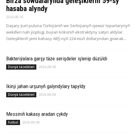
Birža söwdalarynda geleşikleriň 59-sy
hasaba alyndy
2026-08-10
Daşary ýurt puluna Türkiýäniň we Serbiýanyň işewür toparlarynyň
wekilleri nah ýüplügi, buýan köküniň ekstraktyny satyn aldylar.
Geleşikleriň jemi bahasy ABŞ-nyň 224 müň dollaryndan gowrak...
Bakteriýalara garşy täze serişdeler işlenip düzüldi
2026-08-08
Dünýä täzelikleri
Ikinji jahan urşunyň galyndylary tapyldy
2026-08-08
Dünýä täzelikleri
Messiniň kakasy aradan çykdy
2026-08-08
Futbol