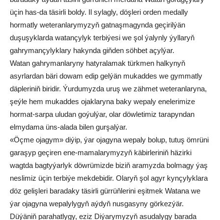
üçin has-da täsirli boldy. Il sylagly, döşleri orden medally
hormatly weteranlarymyzyň gatnaşmagynda geçirilýän
duşuşyklarda watançylyk terbiýesi we şol ýalynly ýyllaryň
gahrymançylyklary hakynda giňden söhbet açylýar.
Watan gahrymanlaryny hatyralamak türkmen halkynyň
asyrlardan bäri dowam edip gelýän mukaddes we gymmatly
däpleriniň biridir. Ýurdumyzda uruş we zähmet weteranlaryna,
şeýle hem mukaddes ojaklaryna baky wepaly enelerimize
hormat-sarpa uludan goýulýar, olar döwletimiz tarapyndan
elmydama üns-alada bilen gurşalýar.
«Öçme ojagym» diýip, ýar ojagyna wepaly bolup, tutuş ömrüni
garaşyp geçiren ene-mamalarymyzyň käbirleriniň häzirki
wagtda bagtyýarlyk döwrümizde biziň aramyzda bolmagy ýaş
neslimiz üçin terbiýe mekdebidir. Olaryň şol agyr kynçylyklara
döz gelişleri baradaky täsirli gürrüňlerini eşitmek Watana we
ýar ojagyna wepalylygyň aýdyň nusgasyny görkezýär.
Düýäniň parahatlygy, eziz Diýarymyzyň asudalygy barada