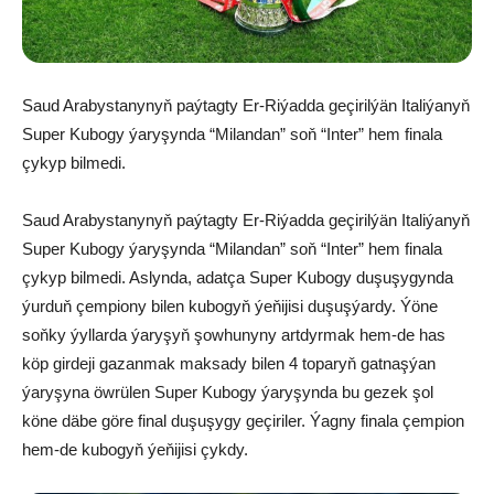
Saud Arabystanynyň paýtagty Er-Riýadda geçirilýän Italiýanyň
Super Kubogy ýaryşynda “Milandan” soň “Inter” hem finala
çykyp bilmedi.
Saud Arabystanynyň paýtagty Er-Riýadda geçirilýän Italiýanyň
Super Kubogy ýaryşynda “Milandan” soň “Inter” hem finala
çykyp bilmedi. Aslynda, adatça Super Kubogy duşuşygynda
ýurduň çempiony bilen kubogyň ýeňijisi duşuşýardy. Ýöne
soňky ýyllarda ýaryşyň şowhunyny artdyrmak hem-de has
köp girdeji gazanmak maksady bilen 4 toparyň gatnaşýan
ýaryşyna öwrülen Super Kubogy ýaryşynda bu gezek şol
köne däbe göre final duşuşygy geçiriler. Ýagny finala çempion
hem-de kubogyň ýeňijisi çykdy.