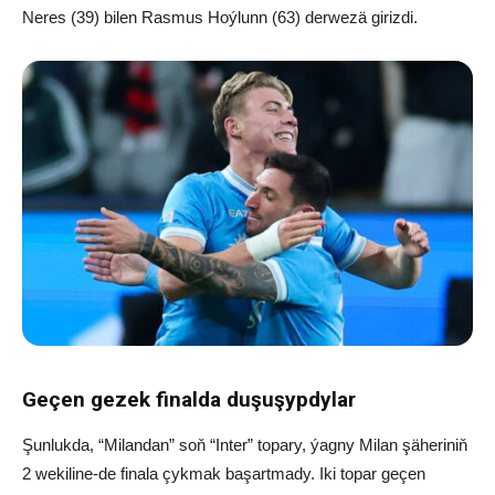
Neres (39) bilen Rasmus Hoýlunn (63) derwezä girizdi.
Geçen gezek finalda duşuşypdylar
Şunlukda, “Milandan” soň “Inter” topary, ýagny Milan şäheriniň
2 wekiline-de finala çykmak başartmady. Iki topar geçen