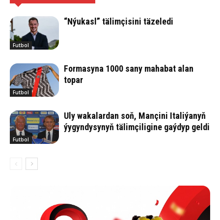
“Nýukasl” tälimçisini täzeledi
Futbol
Formasyna 1000 sany mahabat alan
topar
Futbol
Uly wakalardan soň, Mançini Italiýanyň
ýygyndysynyň tälimçiligine gaýdyp geldi
Futbol