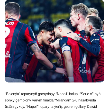
“Bolonýa” toparynyň garşydaşy “Napoli” bolup, “Serie A”-nyň
soňky çempiony ýarym finalda “Milandan” 2-0 hasabynda
üstün çykdy. “Napoli” toparyna ýeňiş getiren gollary Dawid