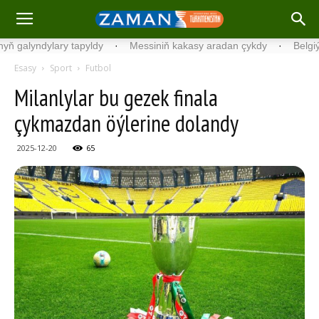
dylary tapyldy
·
Messiniň kakasy aradan çykdy
·
Belgiýada kondi
Esasy
Sport
Futbol
Milanlylar bu gezek finala
çykmazdan öýlerine dolandy
2025-12-20
65