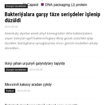
Dünýä täzelikleri
Bakteriýalara garşy täze serişdeler işlenip
düzüldi
2026-08-08
Amerikaly alymlar emeli aňyň kömegi bilen diňe bakteriýalara
zeper ýetirýän işjeň bakteriofaglary ilkinji gezek üstünlikli işläp
düzdiler. Barlaghana synaglarynda «Evo» genom modelleri arkaly
döredilen...
Ikinji jahan urşunyň galyndylary tapyldy
2026-08-08
Dünýä täzelikleri
Messiniň kakasy aradan çykdy
2026-08-08
Futbol