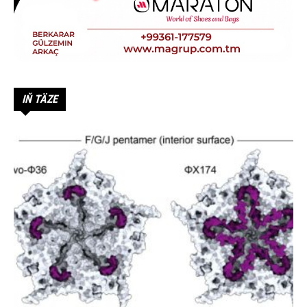
IŇ TÄZE