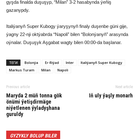
gyşda finalda duşuşyp, “Milan” 3-2 hasabynda ýeňiş
gazanypdy.
Italiýanyň Super Kubogy ýaryşynyň finaly duşenbe güni gije,
ýagny 22-nji oktýabrda “Napoli” bilen “Bolonýanyň” arasynda
oýnalar. Duşuşyk Aşgabat wagty bilen 00:00-da başlanar.
ТЕГИ
Bolonýa
Er-Riýad
Inter
Italiýanyň Super Kubogy
Markus Turam
Milan
Napoli
Previous article
Next article
Maryda 2 müň tonna gök
Iň uly ýaşly monarh
önümi ýetişdirmäge
niýetlenen ýyladyşhana
guruldy
GYZYKLY BOLUP BILER