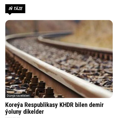
IŇ TÄZE
Dünýä täzelikleri
Koreýa Respublikasy KHDR bilen demir
ýoluny dikelder