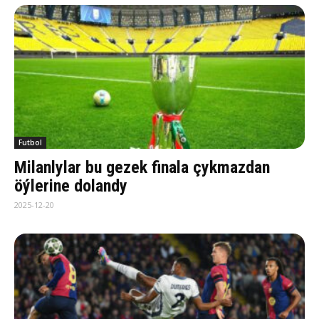
Futbol
Milanlylar bu gezek finala çykmazdan
öýlerine dolandy
2025-12-20