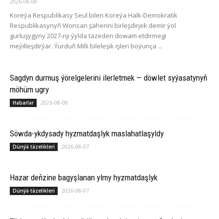
2026-08-08
Koreýa Respublikasy Seul bilen Koreýa Halk-Demokratik
Respublikasynyň Wonsan şäherini birleşdirjek demir ýol
gurluşygyny 2027-nji ýylda täzeden dowam etdirmegi
meýilleşdirýär. Ýurduň Milli bileleşik işleri boýunça ...
Sagdyn durmuş ýörelgelerini ilerletmek — döwlet syýasatynyň
möhüm ugry
2026-08-08
Habarlar
Söwda-ykdysady hyzmatdaşlyk maslahatlaşyldy
2026-08-07
Dünýä täzelikleri
Hazar deňzine bagyşlanan ylmy hyzmatdaşlyk
2026-08-07
Dünýä täzelikleri