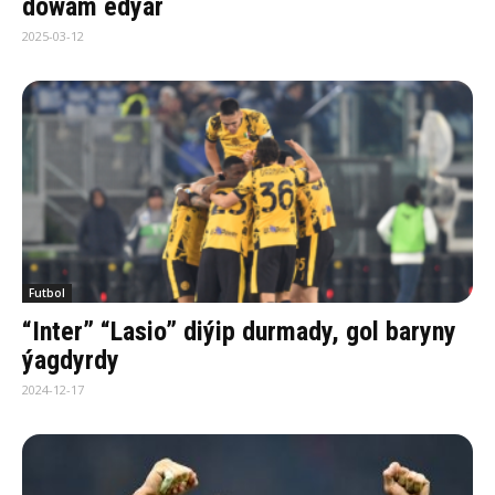
dowam edýär
2025-03-12
Futbol
“Inter” “Lasio” diýip durmady, gol baryny
ýagdyrdy
2024-12-17