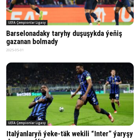
UEFA Çempionlar Ligasy
Barselonadaky taryhy duşuşykda ýeňiş
gazanan bolmady
2025-05-01
UEFA Çempionlar Ligasy
Italýanlaryň ýeke-täk wekili “Inter” ýaryşy