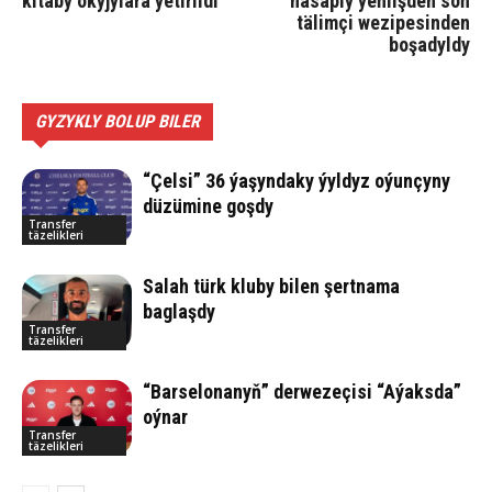
kitaby okyjylara ýetirildi
hasaply ýeňlişden soň
tälimçi wezipesinden
boşadyldy
GYZYKLY BOLUP BILER
“Çelsi” 36 ýaşyndaky ýyldyz oýunçyny
düzümine goşdy
Transfer
täzelikleri
Salah türk kluby bilen şertnama
baglaşdy
Transfer
täzelikleri
“Barselonanyň” derwezeçisi “Aýaksda”
oýnar
Transfer
täzelikleri