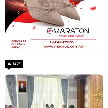
IŇ TÄZE