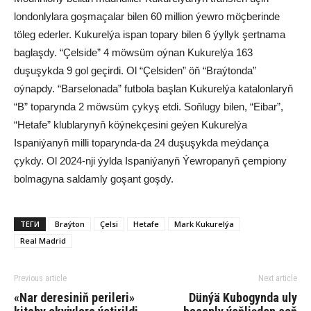
londonlylara goşmaçalar bilen 60 million ýewro möçberinde
töleg ederler. Kukurelýa ispan topary bilen 6 ýyllyk şertnama
baglaşdy. “Çelside” 4 möwsüm oýnan Kukurelýa 163
duşuşykda 9 gol geçirdi. Ol “Çelsiden” öň “Braýtonda”
oýnapdy. “Barselonada” futbola başlan Kukurelýa katalonlaryň
“B” toparynda 2 möwsüm çykyş etdi. Soňlugy bilen, “Eibar”,
“Hetafe” klublarynyň köýnekçesini geýen Kukurelýa
Ispaniýanyň milli toparynda-da 24 duşuşykda meýdança
çykdy. Ol 2024-nji ýylda Ispaniýanyň Ýewropanyň çempiony
bolmagyna saldamly goşant goşdy.
ТЕГИ
Braýton
Çelsi
Hetafe
Mark Kukurelýa
Real Madrid
Previous article
Next article
«Nar deresiniň perileri»
Dünýä Kubogynda uly