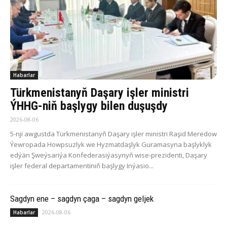
Habarlar
Türkmenistanyň Daşary işler ministri
ÝHHG-niň başlygy bilen duşuşdy
2026-08-06
5-nji awgustda Türkmenistanyň Daşary işler ministri Raşid Meredow
Ýewropada Howpsuzlyk we Hyzmatdaşlyk Guramasyna başlyklyk
edýän Şweýsariýa Konfederasiýasynyň wise-prezidenti, Daşary
işler federal departamentiniň başlygy Inýasio...
Sagdyn ene – sagdyn çaga – sagdyn geljek
2026-08-06
Habarlar