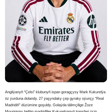
Angliýanyň “Çelsi” klubunyň ispan goragçysy Mark Kukurelýa
öz ýurduna dolandy. 27 ýaşyndaky çep gyraky oýunçy “Real
Madridiň” düzümine goşuldy. Golaýda tälimçilige Žoze
Mouriniony bellän madridliler Kukurelýanyň transferi üçin