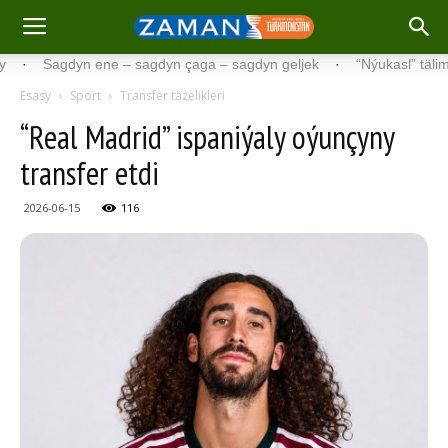
agdyn ene – sagdyn çaga – sagdyn geljek
·
“Nýukasl” tälimçisini tä
Esasy
Sport
Transfer täzelikleri
“Real Madrid” ispaniýaly oýunçyny
transfer etdi
2026-06-15
116