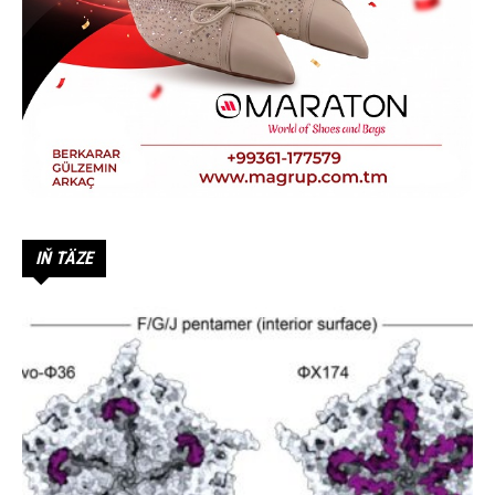
IŇ TÄZE