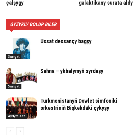
çalşygy
galaktikany surata aldy
GYZYKLY BOLUP BILER
Ussat des­san­çy bag­şy
Sungat
Sahna – ykbalymyň syrdaşy
Sungat
Türkmenistanyň Döwlet simfoniki
orkestriniň Bişkekdäki çykyşy
Aýdym-saz