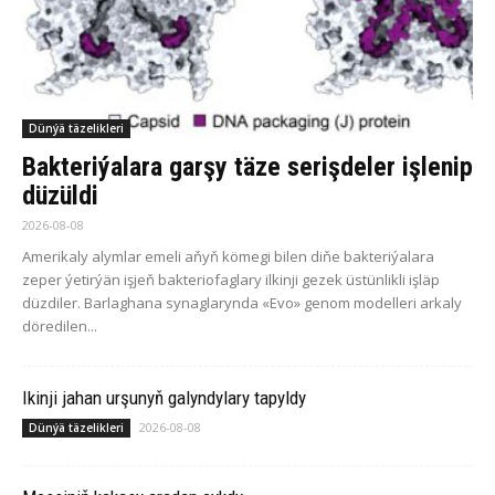
Dünýä täzelikleri
Bakteriýalara garşy täze serişdeler işlenip
düzüldi
2026-08-08
Amerikaly alymlar emeli aňyň kömegi bilen diňe bakteriýalara
zeper ýetirýän işjeň bakteriofaglary ilkinji gezek üstünlikli işläp
düzdiler. Barlaghana synaglarynda «Evo» genom modelleri arkaly
döredilen...
Ikinji jahan urşunyň galyndylary tapyldy
2026-08-08
Dünýä täzelikleri