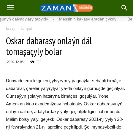
yň galyndylary tapyldy
·
Messiniň kakasy aradan çykdy
·
Belgiýa
Esasy
Sungat
Oskar dabarasy onlaýn däl
tomaşaçyly bolar
2020-12-03
104
Dünýäde emele gelen çylşyrymly ýagdaýlar sebäpli birnäçe
dabaralar, çäreler ýatyrylýar ýa-da onlaýn görnüşde geçirilýär.
Günsaýyn şolaryň hataryna birnäçesi goşulýar. Ýöne
Amerikan kino akademiýasy nobatdaky Oskar dabarasynyň
onlaýn däl-de, adatylardaky ýaly geçiriljekdigini habar berdi.
Mälim bolşy ýaly, geljekki Oskar dabarasy 2021-nji ýylyň 28-
nji fewralyndan 21-nji apreline geçirilipdi. Şol mynasybetli-de