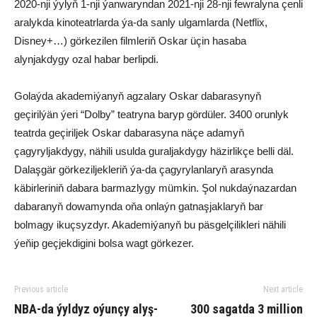
2020-nji ýylyň 1-nji ýanwaryndan 2021-nji 28-nji fewralyna çenli
aralykda kinoteatrlarda ýa-da sanly ulgamlarda (Netflix,
Disney+…) görkezilen filmleriň Oskar üçin hasaba
alynjakdygy ozal habar berlipdi.
Golaýda akademiýanyň agzalary Oskar dabarasynyň
geçirilýän ýeri “Dolby” teatryna baryp gördüler. 3400 orunlyk
teatrda geçiriljek Oskar dabarasyna näçe adamyň
çagyryljakdygy, nähili usulda guraljakdygy häzirlikçe belli däl.
Dalaşgär görkeziljekleriň ýa-da çagyrylanlaryň arasynda
käbirleriniň dabara barmazlygy mümkin. Şol nukdaýnazardan
dabaranyň dowamynda oňa onlaýn gatnaşjaklaryň bar
bolmagy ikuçsyzdyr. Akademiýanyň bu päsgelçilikleri nähili
ýeňip geçjekdigini bolsa wagt görkezer.
Previous article
Next article
NBA-da ýyldyz oýunçy alyş-
300 sagatda 3 million