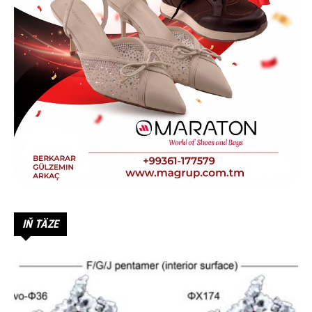
IŇ TÄZE