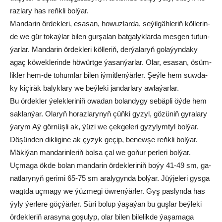
raz­la­ry has reňk­li bol­ýar.
Mandarin ör­dek­leri, esa­san, ho­wuz­lar­da, se­ýil­gäh­le­riň köl­le­rin­
de we gür to­kaý­lar bi­len gur­şa­lan bat­ga­lyk­lar­da mes­gen tu­tun­
ýar­lar. Man­da­rin ör­dek­le­ri köl­le­riň, der­ýa­la­ryň go­la­ýyn­da­ky
agaç kö­wek­le­rin­de hö­würt­ge ýa­san­ýar­lar. Olar, esa­san, ösüm­
lik­ler hem-de to­hum­lar bi­len iý­mit­len­ýär­ler. Şeý­le hem suw­da­
ky ki­çi­räk ba­lyk­la­ry we beý­le­ki jan­dar­la­ry aw­la­ýar­lar.
Bu ördekler ýe­lek­le­ri­niň owa­dan bo­lan­dy­gy se­bäp­li öý­de hem
sak­lan­ýar. Olaryň ho­raz­la­ry­nyň çüň­ki gy­zyl, gö­zü­niň gy­ra­la­ry
ýa­rym Aý gör­nüş­li ak, ýü­zi we çek­ge­le­ri gy­zy­lym­tyl bol­ýar.
Dö­şünden dik­li­gi­ne ak çyz­yk ge­çip, be­new­şe reňk­li bol­ýar.
Mä­ki­ýan man­da­rin­le­riň bol­sa çal we go­ňur per­le­ri bol­ýar.
Uç­ma­ga ök­de bo­lan man­da­rin ör­dek­le­ri­niň bo­ýy 41-49 sm, ga­
nat­la­ry­nyň ge­ri­mi 65-75 sm ara­ly­gyn­da bol­ýar. Jüý­je­le­ri gys­ga
wagt­da uç­ma­gy we ýüz­me­gi öw­ren­ýär­ler. Gyş pas­lyn­da has
ýy­ly ýer­le­re göç­ýär­ler. Sü­ri bo­lup ýa­şa­ýan bu guş­lar beý­le­ki
ör­dek­le­riň ara­sy­na go­şu­lyp, olar bi­len bi­le­lik­de ýa­şa­ma­ga