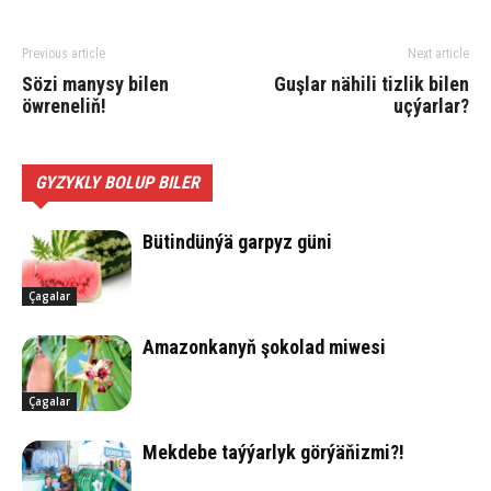
Previous article
Next article
Sözi manysy bilen
Guş­lar nä­hi­li tiz­lik bi­len
öwreneliň!
uç­ýarlar?
GYZYKLY BOLUP BILER
Bü­tin­dün­ýä gar­pyz gü­ni
Çagalar
Ama­zon­ka­nyň şo­ko­lad mi­we­si
Çagalar
Mek­de­be taý­ýar­lyk gör­ýä­ňiz­mi?!