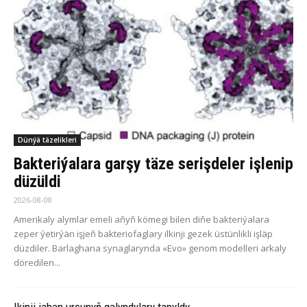
Dünýä täzelikleri
Bakteriýalara garşy täze serişdeler işlenip
düzüldi
2026-08-08
Amerikaly alymlar emeli aňyň kömegi bilen diňe bakteriýalara
zeper ýetirýän işjeň bakteriofaglary ilkinji gezek üstünlikli işläp
düzdiler. Barlaghana synaglarynda «Evo» genom modelleri arkaly
döredilen...
Ikinji jahan urşunyň galyndylary tapyldy