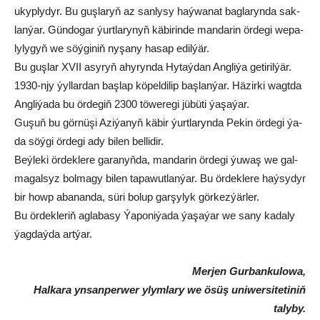
ukyp­lydyr. Bu guş­la­ryň az san­ly­sy haý­wa­nat bag­la­ryn­da sak­
lan­ýar. Gün­do­gar ýurt­la­ry­nyň kä­bi­rin­de man­da­rin ör­de­gi we­pa­
ly­ly­gyň we söý­gi­niň ny­şa­ny ha­sap edil­ýär.
Bu guşlar XVII asy­ryň ahy­ryn­da Hy­taý­dan Ang­li­ýa ge­ti­ril­ýär.
1930-njy ýyl­lar­dan baş­lap kö­pel­di­lip baş­lan­ýar. Hä­zir­ki wagt­da
Ang­li­ýa­da bu ör­de­giň 2300 tö­we­re­gi jü­bü­ti ýa­şa­ýar.
Gu­şuň bu gör­nü­şi Azi­ýa­nyň kä­bir ýurt­la­ryn­da Pe­kin ör­de­gi ýa-
da söý­gi ör­de­gi ady bi­len bel­li­dir.
Beý­le­ki ör­dek­le­re ga­ra­nyň­da, man­da­rin ör­de­gi ýu­waş we gal­
ma­gal­syz bol­ma­gy bi­len ta­pa­wut­lan­ýar. Bu ör­dek­le­re haý­sy­dyr
bir howp aba­nan­da, sü­ri bo­lup gar­şy­lyk gör­kez­ýär­ler.
Bu ör­dek­le­riň ag­la­ba­sy Ýa­po­ni­ýa­da ýa­şa­ýar­ we sa­ny ka­da­ly
ýag­daý­da art­ýar.
Merjen Gurbankulowa,
Halkara ynsanperwer ylymlary we ösüş uniwersitetiniň
talyby.