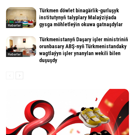
Türkmen döwlet binagärlik-gurluşyk
institutynyň talyplary Malaýziýada
gysga möhletleýin okuwa gatnaşdylar
Habarlar
Türkmenistanyň Daşary işler ministriniň
orunbasary ABŞ-nyň Türkmenistandaky
wagtlaýyn işler ynanylan wekili bilen
Habarlar
duşuşdy