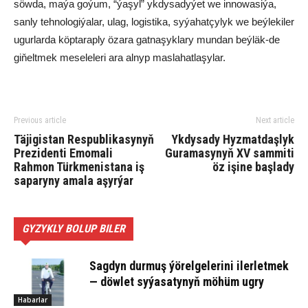
söwda, maýa goýum, “ýaşyl” ykdysadyýet we innowasiýa,
sanly tehnologiýalar, ulag, logistika, syýahatçylyk we beýlekiler
ugurlarda köptaraply özara gatnaşyklary mundan beýläk-de
giňeltmek meseleleri ara alnyp maslahatlaşylar.
Previous article
Next article
Täjigistan Respublikasynyň
Ykdysady Hyzmatdaşlyk
Prezidenti Emomali
Guramasynyň XV sammiti
Rahmon Türkmenistana iş
öz işine başlady
saparyny amala aşyrýar
GYZYKLY BOLUP BILER
Sagdyn durmuş ýörelgelerini ilerletmek
— döwlet syýasatynyň möhüm ugry
Habarlar