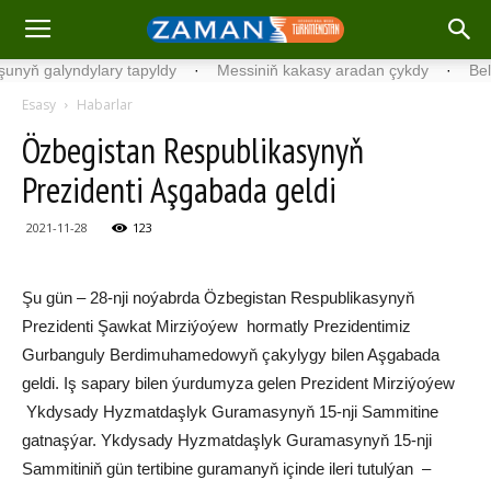
ň galyndylary tapyldy
·
Messiniň kakasy aradan çykdy
·
Belgiýad
Esasy
Habarlar
Özbegistan Respublikasynyň
Prezidenti Aşgabada geldi
2021-11-28
123
Şu gün – 28-nji noýabrda Özbegistan Respublikasynyň
Prezidenti Şawkat Mirziýoýew hormatly Prezidentimiz
Gurbanguly Berdimuhamedowyň çakylygy bilen Aşgabada
geldi. Iş sapary bilen ýurdumyza gelen Prezident Mirziýoýew
Ykdysady Hyzmatdaşlyk Guramasynyň 15-nji Sammitine
gatnaşýar. Ykdysady Hyzmatdaşlyk Guramasynyň 15-nji
Sammitiniň gün tertibine guramanyň içinde ileri tutulýan –