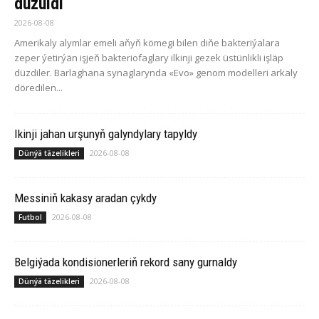
düzüldi
2026-08-08
Amerikaly alymlar emeli aňyň kömegi bilen diňe bakteriýalara
zeper ýetirýän işjeň bakteriofaglary ilkinji gezek üstünlikli işläp
düzdiler. Barlaghana synaglarynda «Evo» genom modelleri arkaly
döredilen...
Ikinji jahan urşunyň galyndylary tapyldy
2026-08-08
Dünýä täzelikleri
Messiniň kakasy aradan çykdy
2026-08-08
Futbol
Belgiýada kondisionerleriň rekord sany gurnaldy
2026-08-08
Dünýä täzelikleri