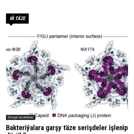
IŇ TÄZE
Dünýä täzelikleri
Bakteriýalara garşy täze serişdeler işlenip