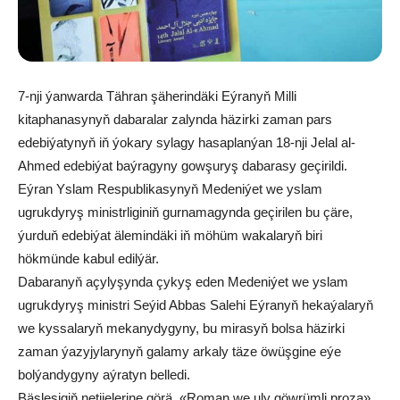
7-nji ýanwarda Tähran şäherindäki Eýranyň Milli
kitaphanasynyň dabaralar zalynda häzirki zaman pars
edebiýatynyň iň ýokary sylagy hasaplanýan 18-nji Jelal al-
Ahmed edebiýat baýragyny gowşuryş dabarasy geçirildi.
Eýran Yslam Respublikasynyň Medeniýet we yslam
ugrukdyryş ministrliginiň gurnamagynda geçirilen bu çäre,
ýurduň edebiýat älemindäki iň möhüm wakalaryň biri
hökmünde kabul edilýär.
Dabaranyň açylyşynda çykyş eden Medeniýet we yslam
ugrukdyryş ministri Seýid Abbas Salehi Eýranyň hekaýalaryň
we kyssalaryň mekanydygyny, bu mirasyň bolsa häzirki
zaman ýazyjylarynyň galamy arkaly täze öwüşgine eýe
bolýandygyny aýratyn belledi.
Bäsleşigiň netijelerine görä, «Roman we uly göwrümli proza»