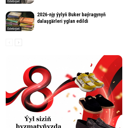
Edebiýat
2026-njy ýylyň Buker baýragynyň
dalaşgärleri yglan edildi
Edebiýat