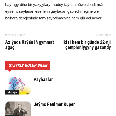
baýragy diňe bir ýazyjylary maddy taýdan höweslendirmän,
eýsem, saýlanan eserleriň gaýtadan çap edilmegine we
halkara derejesinde tanyşdyrylmagyna hem giň ýol açýar.
Previous article
Next article
Azi­ýa­da ös­ýän iň gym­mat
Ikisi hem bir günde 22-nji
aga­ç
çempionlygyny gazandy
GYZYKLY BOLUP BILER
Paýhaslar
Edebiýat
Jeýms Fenimor Kuper