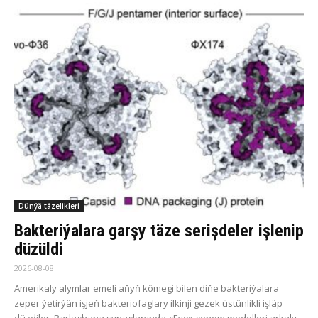
Dünýä täzelikleri
Bakteriýalara garşy täze serişdeler işlenip
düzüldi
2026-08-08
Amerikaly alymlar emeli aňyň kömegi bilen diňe bakteriýalara
zeper ýetirýän işjeň bakteriofaglary ilkinji gezek üstünlikli işläp