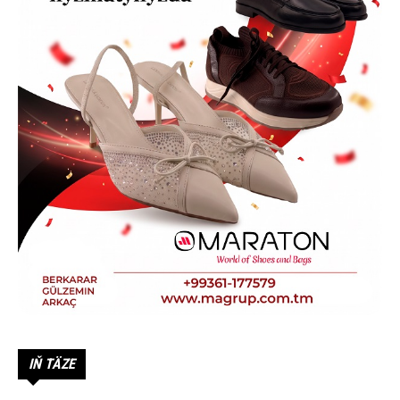
IŇ TÄZE