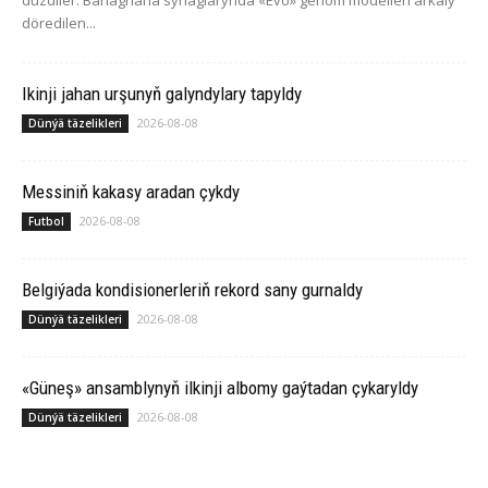
düzdiler. Barlaghana synaglarynda «Evo» genom modelleri arkaly
döredilen...
Ikinji jahan urşunyň galyndylary tapyldy
2026-08-08
Dünýä täzelikleri
Messiniň kakasy aradan çykdy
2026-08-08
Futbol
Belgiýada kondisionerleriň rekord sany gurnaldy
2026-08-08
Dünýä täzelikleri
«Güneş» ansamblynyň ilkinji albomy gaýtadan çykaryldy
2026-08-08
Dünýä täzelikleri