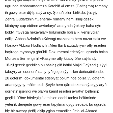
ugrunda Mohammadreza Katebiň «Lems» (Galtaşma) romany
iň gowy eser diýlip saýlandy. Şonuň bilen birlikde, ýazyjy
Zehra Gudarziniň «General» romany hem ilkinji gezek
kitabyny çap etdiren awtorlaryň arasynda ýokary baha eýe
boldy. «Gysga hekaýalar» bölüminde bolsa iki ýeňiji yglan
edilip, Abbas Aziminiň «Käwagt mazarlara hem nazar sal» we
Hosrow Abbasi Hodlanyň «Men Ibn Batutadyryn» atly eserleri
baýraga mynasyp görüldi. Dokumental edebiýat ugrunda bolsa
Morteza Serhenginiň «Kasym» atly kitaby öňe saýlandy.
18-nji gezek geçirilen bu bäsleşigiň kätibi Majid Geýsari şu ýyl
tabşyrylan eserleriň sanynyň geçen ýyl bilen deňeşdirilende,
20 göterim, dokumental edebiýat bölüminde bolsa 35 göterim
artandygyny mälim etdi. Şeýle hem çärede zenan ýazyjylaryň
görnetin işjeňligi we olaryň kämil eserleri aýratyn bellenilip
geçildi. Ýöne bäsleşigiň eminleri edebi tankyt bölüminde
ýeterlik derejede gowy eser tapylmandygy sebäpli, bu ugurda
hiç bir awtory ýeňiji diýip yglan etmediler. Jelal al-Ahmed