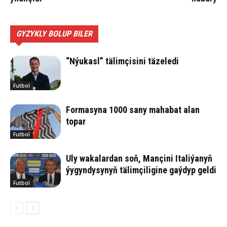
GYZYKLY BOLUP BILER
“Nýukasl” tälimçisini täzeledi
Futbol
Formasyna 1000 sany mahabat alan
topar
Futbol
Uly wakalardan soň, Mançini Italiýanyň
ýygyndysynyň tälimçiligine gaýdyp geldi
Futbol