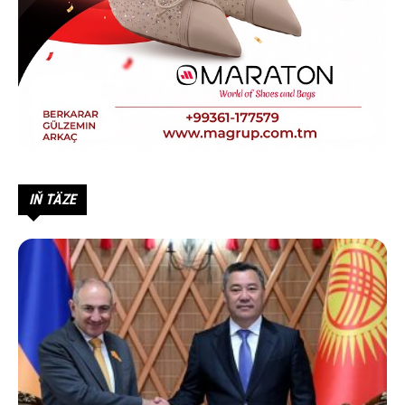
IŇ TÄZE