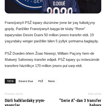
Fransiýanyň PSŽ topary düzümine ýene bir ýaş futbolçyny
goşdy. Parižliler Fransiýanyň başga bir kluby “Renn”
toparyndan Desire Dueni 50 million ýewro transfer etdi. 19
ýaşyndaky winger parižliler bilen 5 ýyllyk şertnama baglaşdy.
PSŽ Dueden öňem Žoao Neweşi, William Paçony hem-de
Matweý Safonowy transfer edipdi. PSŽ topary şu möwsümde
transfere häzirlikçe 170 million ýewro pul sarp etdi.
ТЕГИ
Desire Due
PSŽ
Renn
Previous article
Next article
Dür­li halk­lar­da­ky yrym-
“Serie A”-dan 3 transfer
ynanç­lar
habary