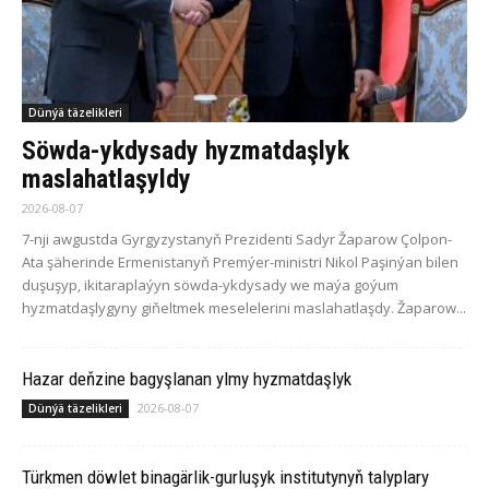
Dünýä täzelikleri
Söwda-ykdysady hyzmatdaşlyk
maslahatlaşyldy
2026-08-07
7-nji awgustda Gyrgyzystanyň Prezidenti Sadyr Žaparow Çolpon-
Ata şäherinde Ermenistanyň Premýer-ministri Nikol Paşinýan bilen
duşuşyp, ikitaraplaýyn söwda-ykdysady we maýa goýum
hyzmatdaşlygyny giňeltmek meselelerini maslahatlaşdy. Žaparow...
Hazar deňzine bagyşlanan ylmy hyzmatdaşlyk
2026-08-07
Dünýä täzelikleri
Türkmen döwlet binagärlik-gurluşyk institutynyň talyplary