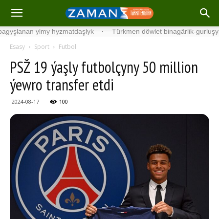
nan ylmy hyzmatdaşlyk
·
Türkmen döwlet binagärlik-gurluşyk instit
Esasy
Sport
Futbol
PSŽ 19 ýaşly futbolçyny 50 million
ýewro transfer etdi
2024-08-17
100