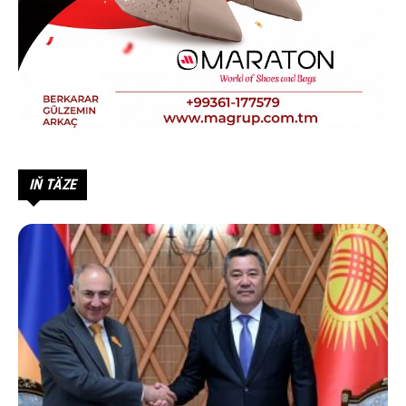
IŇ TÄZE