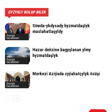
GYZYKLY BOLUP BILER
Söwda-ykdysady hyzmatdaşlyk
maslahatlaşyldy
Dünýä
täzelikleri
Hazar deňzine bagyşlanan ylmy
hyzmatdaşlyk
Dünýä
täzelikleri
Merkezi Aziýada syýahatçylyk ösüşi
Dünýä
täzelikleri