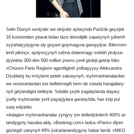
Se­lin Dio­nyň sent­ýabr we okt­ýabr aý­la­ryn­da Pa­riž­de ge­çir­jek
16 kon­sert­den yba­rat bo­lan tä­ze dö­re­di­ji­lik sa­pa­ry­nyň şä­he­riň
sy­ýa­hat­çy­ly­gy­na uly go­şant goş­ma­gy­na ga­ra­şyl­ýar. Bi­ler­men­
le­riň pi­ki­ri­çe, aý­dym­çy­nyň sah­na do­lan­ma­gy se­bi­tiň yk­dy­sa­
dy­ýe­ti­ne 300-den 500 mil­li­on ýew­ro çen­li gir­de­ji ge­ti­rip bi­ler.
«Choo­se Pa­ris Re­gi­on» agent­li­gi­niň ýol­baş­çy­sy Alek­sand­ra
Dýub­lanş bu möç­be­re pe­tek sa­tu­wy­nyň, myh­man­ha­na­lar­dan
we res­to­ran­lar­dan ýer bel­let­me­giň hem-de söw­da ha­ra­jat­la­ry­
nyň gir­ýän­di­gi­ni bel­le­ýär. Se­bä­bi şeý­le ýag­daý­lar­da da­şa­ry
ýurt­ly myh­man­lar ýer­li ýa­şaý­jy­la­ra ga­ra­nyň­da, has köp pul
sarp ed­ýär­ler.
«Ada­gio» myh­man­ha­na­lar zyn­jy­ry ýer bel­led­ýän­le­riň 400% ar­
tan­dy­gy­ny ha­sa­ba al­dy, «Boo­king.com» bol­sa «Pa­ris» di­ýen
göz­legiň sa­ny­nyň 49% ýo­kar­la­nan­dy­gy­ny ha­bar ber­di. «MKG