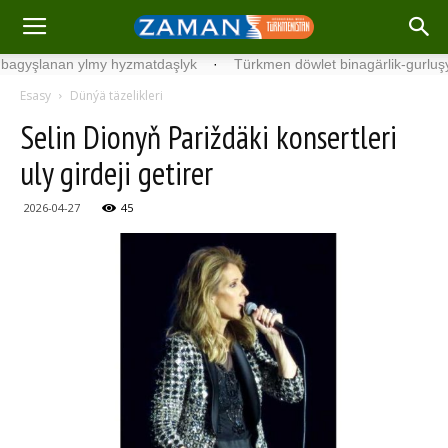
şlanan ylmy hyzmatdaşlyk
·
Türkmen döwlet binagärlik-gurluşyk ins
Esasy
Dünýä täzelikleri
Selin Dionyň Pariždäki konsertleri
uly girdeji getirer
2026-04-27
45