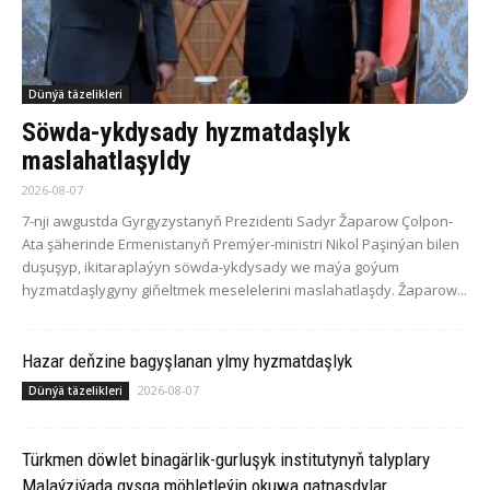
Dünýä täzelikleri
Söwda-ykdysady hyzmatdaşlyk
maslahatlaşyldy
2026-08-07
7-nji awgustda Gyrgyzystanyň Prezidenti Sadyr Žaparow Çolpon-
Ata şäherinde Ermenistanyň Premýer-ministri Nikol Paşinýan bilen
duşuşyp, ikitaraplaýyn söwda-ykdysady we maýa goýum
hyzmatdaşlygyny giňeltmek meselelerini maslahatlaşdy. Žaparow...
Hazar deňzine bagyşlanan ylmy hyzmatdaşlyk
2026-08-07
Dünýä täzelikleri
Türkmen döwlet binagärlik-gurluşyk institutynyň talyplary
Malaýziýada gysga möhletleýin okuwa gatnaşdylar