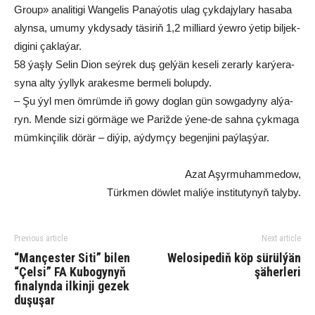
Group» ana­li­ti­gi Wan­ge­lis Pa­na­ýo­tis ulag çyk­da­jy­la­ry ha­sa­ba
alyn­sa, umu­my yk­dy­sa­dy tä­si­riň 1,2 mil­liard ýew­ro ýe­tip bil­jek­
di­gi­ni çak­la­ýar.
58 ýaş­ly Se­lin Di­on seý­rek duş gel­ýän ke­se­li ze­rar­ly kar­ýe­ra­
sy­na al­ty ýyl­lyk ara­kes­me ber­me­li bo­lup­dy.
– Şu ýyl men öm­rüm­de iň go­wy dog­lan gün sow­ga­dy­ny al­ýa­
ryn. Men­de si­zi gör­mä­ge we Pa­riž­de ýe­ne-de sah­na çyk­ma­ga
müm­kin­çi­lik dö­rär – di­ýip, aý­dym­çy be­gen­ji­ni paý­laş­ýar.
Azat Aşyrmuhammedow,
Türkmen döwlet maliýe institutynyň talyby.
Previous article
Next article
“Mançester Siti” bilen
Welosipediň köp sürülýän
“Çelsi” FA Kubogynyň
şäherleri
finalynda ilkinji gezek
duşuşar