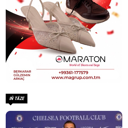
IŇ TÄZE