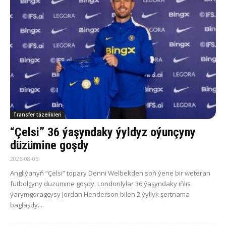
Transfer täzelikleri
“Çelsi” 36 ýaşyndaky ýyldyz oýunçyny
düzümine goşdy
2026-08-05
Angliýanyň “Çelsi” topary Denni Welbekden soň ýene bir weteran
futbolçyny düzümine goşdy. Londonlylar 36 ýaşyndaky iňlis
ýarymgoragçysy Jordan Henderson bilen 2 ýyllyk şertnama
baglaşdy....