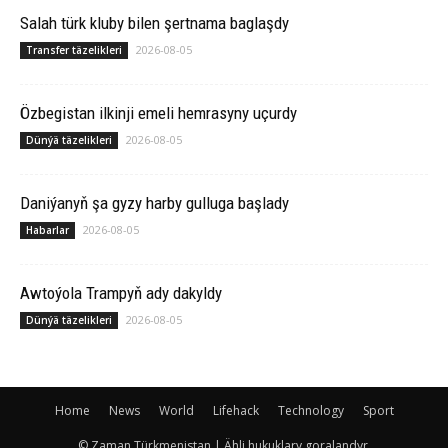
Salah türk kluby bilen şertnama baglaşdy
2026-08-05
Transfer täzelikleri
Özbegistan ilkinji emeli hemrasyny uçurdy
2026-08-05
Dünýä täzelikleri
Daniýanyň şa gyzy harby gulluga başlady
2026-08-05
Habarlar
Awtoýola Trampyň ady dakyldy
2026-08-05
Dünýä täzelikleri
Home
News
World
Lifehack
Technology
Sport
© Zaman Türkmenistan | Ähli hukuklary goralandyr.