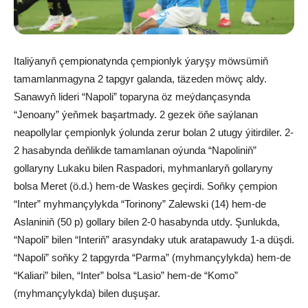
Italiýanyň çempionatynda çempionlyk ýaryşy möwsümiň
tamamlanmagyna 2 tapgyr galanda, täzeden möwç aldy.
Sanawyň lideri “Napoli” toparyna öz meýdançasynda
“Jenoany” ýeňmek başartmady. 2 gezek öňe saýlanan
neapollylar çempionlyk ýolunda zerur bolan 2 utugy ýitirdiler. 2-
2 hasabynda deňlikde tamamlanan oýunda “Napoliniň”
gollaryny Lukaku bilen Raspadori, myhmanlaryň gollaryny
bolsa Meret (ö.d.) hem-de Waskes geçirdi. Soňky çempion
“Inter” myhmançylykda “Torinony” Zalewski (14) hem-de
Aslaniniň (50 p) gollary bilen 2-0 hasabynda utdy. Şunlukda,
“Napoli” bilen “Interiň” arasyndaky utuk aratapawudy 1-a düşdi.
“Napoli” soňky 2 tapgyrda “Parma” (myhmançylykda) hem-de
“Kaliari” bilen, “Inter” bolsa “Lasio” hem-de “Komo”
(myhmançylykda) bilen duşuşar.