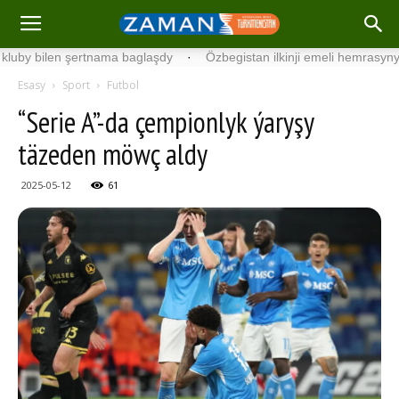
bilen şertnama baglaşdy
·
Özbegistan ilkinji emeli hemrasyny uçurdy
Esasy
Sport
Futbol
“Serie A”-da çempionlyk ýaryşy
täzeden möwç aldy
2025-05-12
61