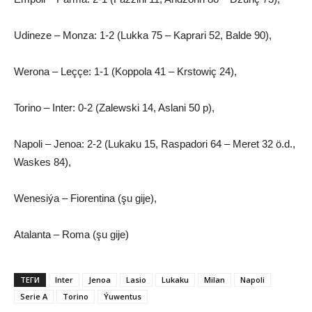
Udineze – Monza: 1-2 (Lukka 75 – Kaprari 52, Balde 90),
Werona – Leççe: 1-1 (Koppola 41 – Krstowiç 24),
Torino – Inter: 0-2 (Zalewski 14, Aslani 50 p),
Napoli – Jenoa: 2-2 (Lukaku 15, Raspadori 64 – Meret 32 ö.d.,
Waskes 84),
Wenesiýa – Fiorentina (şu gije),
Atalanta – Roma (şu gije)
ТЕГИ
Inter
Jenoa
Lasio
Lukaku
Milan
Napoli
Serie A
Torino
Ýuwentus