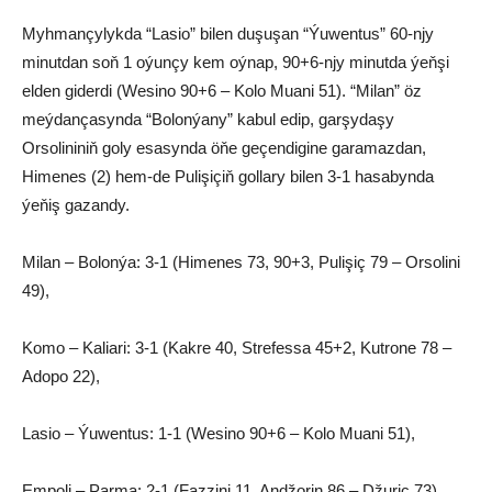
Myhmançylykda “Lasio” bilen duşuşan “Ýuwentus” 60-njy
minutdan soň 1 oýunçy kem oýnap, 90+6-njy minutda ýeňşi
elden giderdi (Wesino 90+6 – Kolo Muani 51). “Milan” öz
meýdançasynda “Bolonýany” kabul edip, garşydaşy
Orsolininiň goly esasynda öňe geçendigine garamazdan,
Himenes (2) hem-de Pulişiçiň gollary bilen 3-1 hasabynda
ýeňiş gazandy.
Milan – Bolonýa: 3-1 (Himenes 73, 90+3, Pulişiç 79 – Orsolini
49),
Komo – Kaliari: 3-1 (Kakre 40, Strefessa 45+2, Kutrone 78 –
Adopo 22),
Lasio – Ýuwentus: 1-1 (Wesino 90+6 – Kolo Muani 51),
Empoli – Parma: 2-1 (Fazzini 11, Andžorin 86 – Džuriç 73),