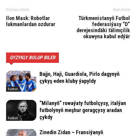
Previous article
Next article
Ilon Mask: Robotlar
Türkmenistanyň Futbol
lukmanlardan ozdurar
federasiýasy “D”
derejesindäki tälimçilik
okuwyna kabul edýär
GYZYKLY BOLUP BILER
Bajjo, Haji, Guardiola, Pirlo dagynyň
çykyş eden kluby ýapyldy
Futbol
“Milanyň” rowaýaty futbolçysy, italýan
futbolynyň meşhur goragçysy aradan
çykdy
Futbol
Zinedin Zidan – Fransiýanyň