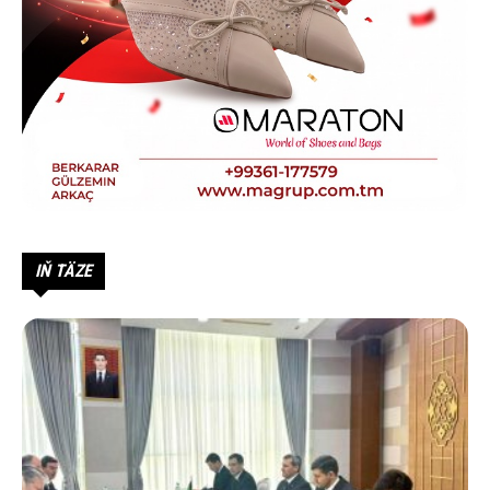
IŇ TÄZE