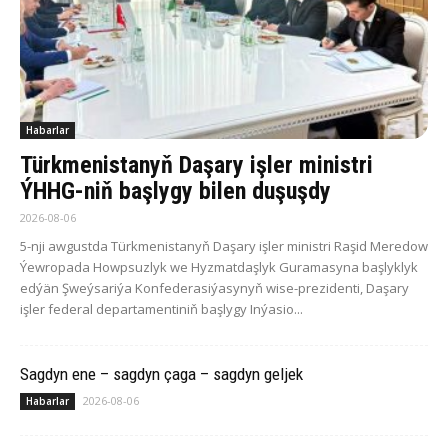
Habarlar
Türkmenistanyň Daşary işler ministri
ÝHHG-niň başlygy bilen duşuşdy
2026-08-06
5-nji awgustda Türkmenistanyň Daşary işler ministri Raşid Meredow
Ýewropada Howpsuzlyk we Hyzmatdaşlyk Guramasyna başlyklyk
edýän Şweýsariýa Konfederasiýasynyň wise-prezidenti, Daşary
işler federal departamentiniň başlygy Inýasio...
Sagdyn ene – sagdyn çaga – sagdyn geljek
2026-08-06
Habarlar