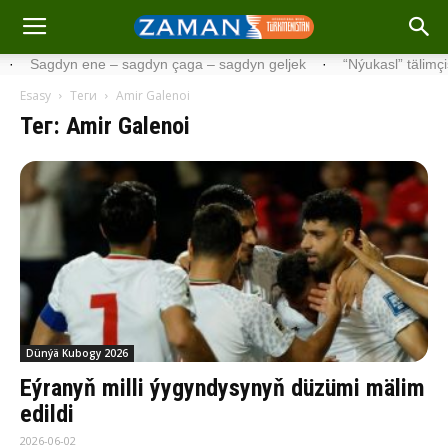
Sagdyn ene – sagdyn çaga – sagdyn geljek
·
“Nýukasl” tälimçisini t
Esasy
Теги
Amir Galenoi
Тег: Amir Galenoi
Dünýä Kubogy 2026
Eýranyň milli ýygyndysynyň düzümi mälim
edildi
2026-06-02