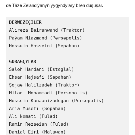
de Täze Zelandiýanyň ýygyndylary bilen duşuşar.
DERWEZEÇILER
Alireza Beiranwand (Traktor)

Paýam Niazmand (Persepolis)

Hossein Hosseini (Sepahan)

GORAGÇYLAR
Saleh Hardani (Esteglal)

Ehsan Hajsafi (Sepahan)

Şojae Halilzadeh (Traktor)

Milad  Mohammadi (Persepolis)

Hossein Kanaanizadegan (Persepolis)

Aria Ýusefi (Sepahan)

Ali Nemati (Fulad)

Ramin Rezaeian (Fulad)

Danial Eiri (Malawan)
