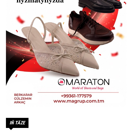
IŇ TÄZE