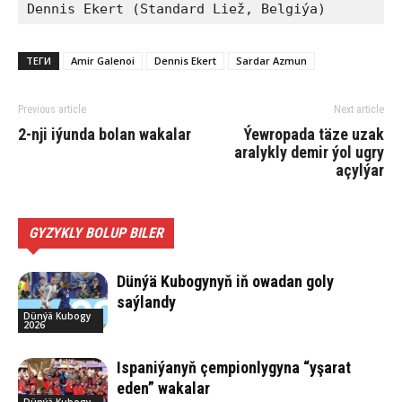
Dennis Ekert (Standard Liež, Belgiýa)
ТЕГИ
Amir Galenoi
Dennis Ekert
Sardar Azmun
Previous article
Next article
2-nji iýunda bolan wakalar
Ýewropada täze uzak
aralykly demir ýol ugry
açylýar
GYZYKLY BOLUP BILER
Dünýä Kubogynyň iň owadan goly
saýlandy
Dünýä Kubogy
2026
Ispaniýanyň çempionlygyna “yşarat
eden” wakalar