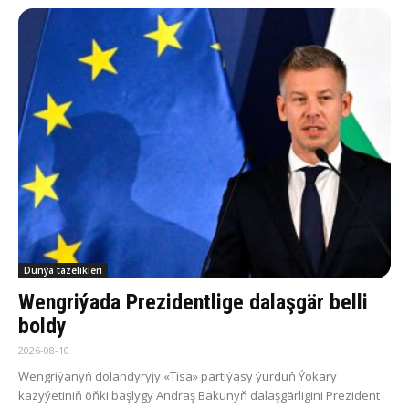
Dünýä täzelikleri
Wengriýada Prezidentlige dalaşgär belli
boldy
2026-08-10
Wengriýanyň dolandyryjy «Tisa» partiýasy ýurduň Ýokary
kazyýetiniň öňki başlygy Andraş Bakunyň dalaşgärligini Prezident