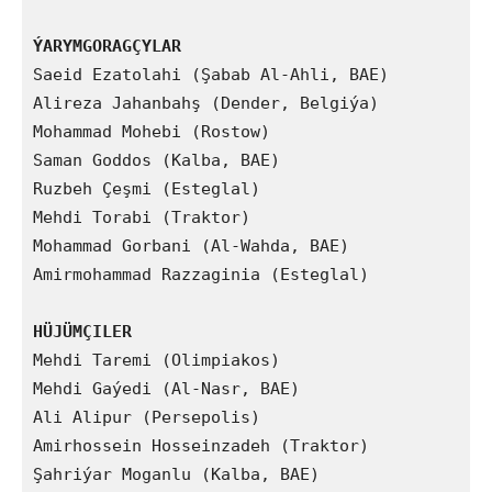
ÝARYMGORAGÇYLAR
Saeid Ezatolahi (Şabab Al-Ahli, BAE)

Alireza Jahanbahş (Dender, Belgiýa)

Mohammad Mohebi (Rostow)

Saman Goddos (Kalba, BAE)

Ruzbeh Çeşmi (Esteglal)

Mehdi Torabi (Traktor)

Mohammad Gorbani (Al-Wahda, BAE)

Amirmohammad Razzaginia (Esteglal)

HÜJÜMÇILER
Mehdi Taremi (Olimpiakos)

Mehdi Gaýedi (Al-Nasr, BAE)

Ali Alipur (Persepolis)

Amirhossein Hosseinzadeh (Traktor)

Şahriýar Moganlu (Kalba, BAE)
