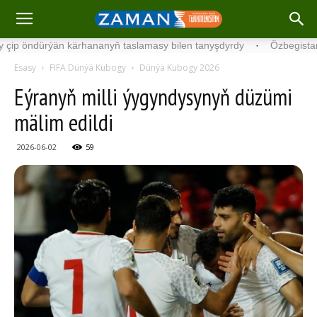
dürýän kärhananyň taslamasy bilen tanyşdyrdy
·
Özbegistanda Halka
Esasy
FIFA Dünýä Kubogy
Dünýä Kubogy 2026
Eýranyň milli ýygyndysynyň düzümi
mälim edildi
2026-06-02
59