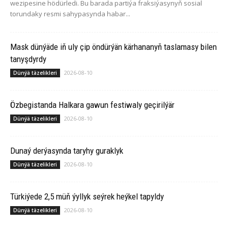
wezipesine hödürledi. Bu barada partiýa fraksiýasynyň sosial
torundaky resmi sahypasynda habar...
Mask dünýäde iň uly çip öndürýän kärhananyň taslamasy bilen
tanyşdyrdy
2026-08-10
Dünýä täzelikleri
Özbegistanda Halkara gawun festiwaly geçirilýär
2026-08-10
Dünýä täzelikleri
Dunaý derýasynda taryhy guraklyk
2026-08-10
Dünýä täzelikleri
Türkiýede 2,5 müň ýyllyk seýrek heýkel tapyldy
2026-08-10
Dünýä täzelikleri