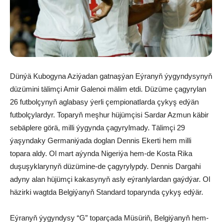
Dünýä Kubogyna Aziýadan gatnaşýan Eýranyň ýygyndysynyň
düzümini tälimçi Amir Galenoi mälim etdi. Düzüme çagyrylan
26 futbolçynyň aglabasy ýerli çempionatlarda çykyş edýän
futbolçylardyr. Toparyň meşhur hüjümçisi Sardar Azmun käbir
sebäplere görä, milli ýygynda çagyrylmady. Tälimçi 29
ýaşyndaky Germaniýada doglan Dennis Ekerti hem milli
topara aldy. Ol mart aýynda Nigeriýa hem-de Kosta Rika
duşuşyklarynyň düzümine-de çagyrylypdy. Dennis Dargahi
adyny alan hüjümçi kakasynyň asly eýranlylardan gaýdýar. Ol
häzirki wagtda Belgiýanyň Standard toparynda çykyş edýär.
Eýranyň ýygyndysy “G” toparçada Müsüriň, Belgiýanyň hem-