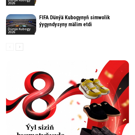
Dünýä Kubogy
2026
FIFA Dünýä Kubogynyň simwolik
ýygyndysyny mälim etdi
Dünýä Kubogy
2026