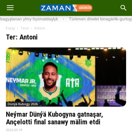
an ylmy hyzmatdaşlyk
·
Türkmen döwlet binagärlik-gurluşyk institu
Esasy
Теги
Antoni
Тег: Antoni
Dünýä Kubogy 2026
Neýmar Dünýä Kubogyna gatnaşar,
Ançelotti final sanawy mälim etdi
2026-05-19