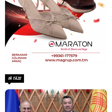
IŇ TÄZE