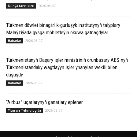
2026-08-07
Dünýä täzelikleri
Türkmen döwlet binagärlik-gurluşyk institutynyň talyplary
Malaýziýada gysga möhletleýin okuwa gatnaşdylar
2026-08-07
Habarlar
Türkmenistanyň Daşary işler ministriniň orunbasary ABŞ-nyň
Türkmenistandaky wagtlaýyn işler ynanylan wekili bilen
duşuşdy
2026-08-07
Habarlar
“Airbus” uçarlarynyň ganatlary eplener
2026-08-07
Ylym we Tehnologiýa