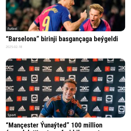
Futbol
“Barselona” birinji basgançaga beýgeldi
2025-02-18
Sport
“Mançester Ýunaýted” 100 million