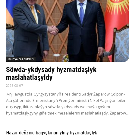
Dünýä täzelikleri
Söwda-ykdysady hyzmatdaşlyk
maslahatlaşyldy
2026-08-07
7-nji awgustda Gyrgyzystanyň Prezidenti Sadyr Žaparow Çolpon-
Ata şäherinde Ermenistanyň Premýer-ministri Nikol Paşinýan bilen
duşuşyp, ikitaraplaýyn söwda-ykdysady we maýa goýum
hyzmatdaşlygyny giňeltmek meselelerini maslahatlaşdy. Žaparow...
Hazar deňzine bagyşlanan ylmy hyzmatdaşlyk