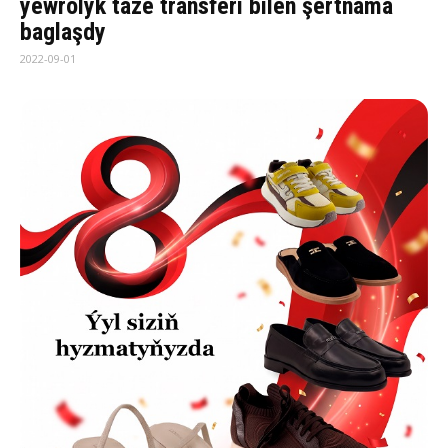
ýewrolyk täze transferi bilen şertnama
baglaşdy
2022-09-01