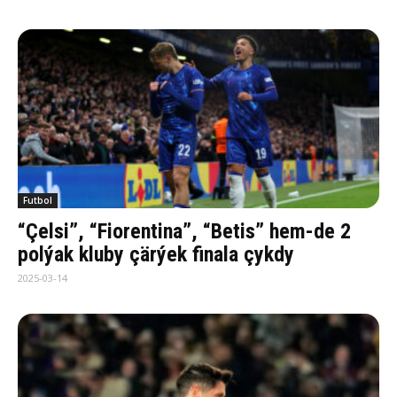
Futbol
“Çelsi”, “Fiorentina”, “Betis” hem-de 2
polýak kluby çärýek finala çykdy
2025-03-14