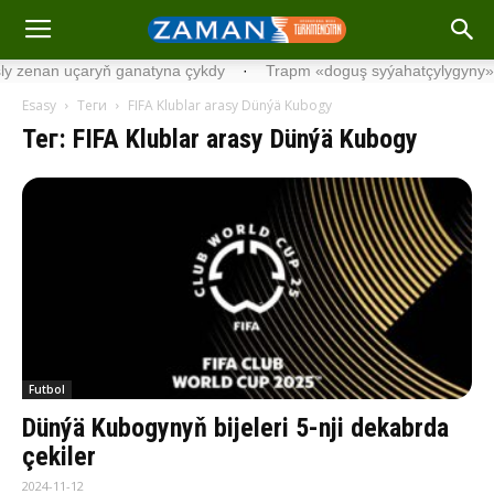
uçaryň ganatyna çykdy
·
Trapm «doguş syýahatçylygyny» gadagan
Esasy
Теги
FIFA Klublar arasy Dünýä Kubogy
Тег: FIFA Klublar arasy Dünýä Kubogy
Futbol
Dünýä Kubogynyň bijeleri 5-nji dekabrda
çekiler
2024-11-12