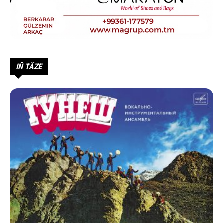
IŇ TÄZE