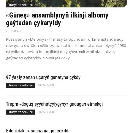
Dünýä täzelikleri
«Güneş» ansamblynyň ilkinji albomy
gaýtadan çykaryldy
2026-08-08
Russiýanyň «Melodiýa» firmasy tarapyndan Türkmenistanda ady
rowaýata öwrülen «Güneş» wokal-instrumental ansamblynyň 1980-
nji ýyllarda peýda bolan ilkinji doly göwrümli winil plastinkasy
gaýtadan çykaryldy. Sowet jaz-roky...
97 ýaşly zenan uçaryň ganatyna çykdy
2026-08-08
Dünýä täzelikleri
Trapm «doguş syýahatçylygyny» gadagan etmekçi
2026-08-08
Dünýä täzelikleri
Bilelikdäki resminama gol çekildi