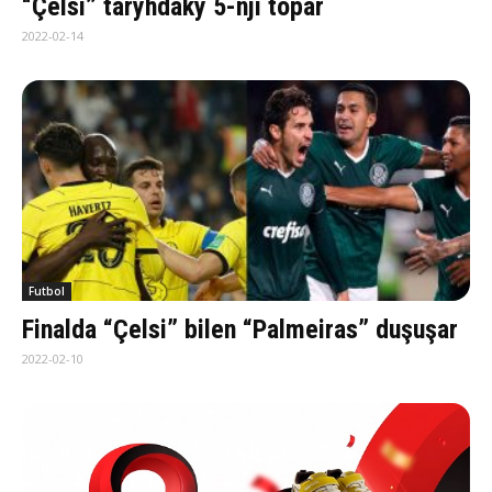
“Çelsi” taryhdaky 5-nji topar
2022-02-14
Futbol
Finalda “Çelsi” bilen “Palmeiras” duşuşar
2022-02-10