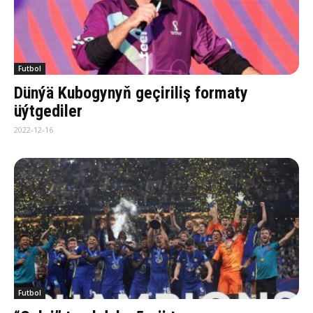
Futbol
Dünýä Kubogynyň geçiriliş formaty
üýtgediler
2022-12-16
Futbol