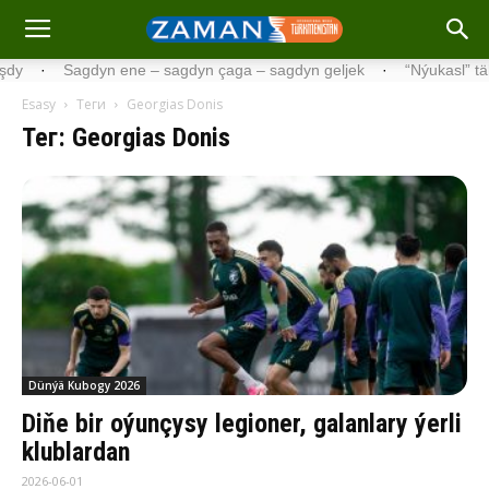
·
Sagdyn ene – sagdyn çaga – sagdyn geljek
·
“Nýukasl” tälimçis
Esasy
Теги
Georgias Donis
Тег: Georgias Donis
Dünýä Kubogy 2026
Diňe bir oýunçysy legioner, galanlary ýerli
klublardan
2026-06-01