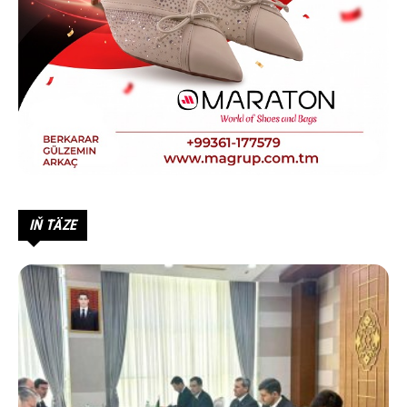
IŇ TÄZE