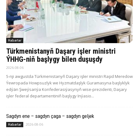
Habarlar
Türkmenistanyň Daşary işler ministri
ÝHHG-niň başlygy bilen duşuşdy
2026-08-06
5-nji awgustda Türkmenistanyň Daşary işler ministri Raşid Meredow
Ýewropada Howpsuzlyk we Hyzmatdaşlyk Guramasyna başlyklyk
edýän Şweýsariýa Konfederasiýasynyň wise-prezidenti, Daşary
işler federal departamentiniň başlygy Inýasio...
Sagdyn ene – sagdyn çaga – sagdyn geljek
2026-08-06
Habarlar