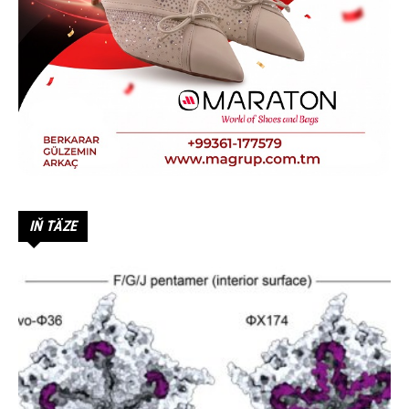
IŇ TÄZE