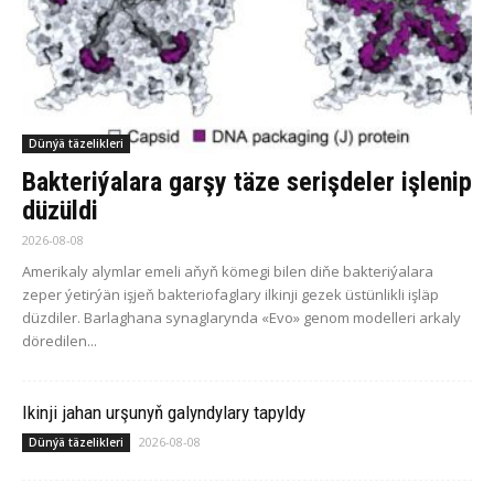
Dünýä täzelikleri
Bakteriýalara garşy täze serişdeler işlenip
düzüldi
2026-08-08
Amerikaly alymlar emeli aňyň kömegi bilen diňe bakteriýalara
zeper ýetirýän işjeň bakteriofaglary ilkinji gezek üstünlikli işläp
düzdiler. Barlaghana synaglarynda «Evo» genom modelleri arkaly
döredilen...
Ikinji jahan urşunyň galyndylary tapyldy
2026-08-08
Dünýä täzelikleri