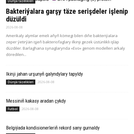
Dünýä täzelikleri
Bakteriýalara garşy täze serişdeler işlenip
düzüldi
2026-08-08
Amerikaly alymlar emeli aňyň kömegi bilen diňe bakteriýalara
zeper ýetirýän işjeň bakteriofaglary ilkinji gezek üstünlikli işläp
düzdiler. Barlaghana synaglarynda «Evo» genom modelleri arkaly
döredilen...
Ikinji jahan urşunyň galyndylary tapyldy
2026-08-08
Dünýä täzelikleri
Messiniň kakasy aradan çykdy
2026-08-08
Futbol
Belgiýada kondisionerleriň rekord sany gurnaldy