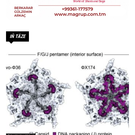
IŇ TÄZE