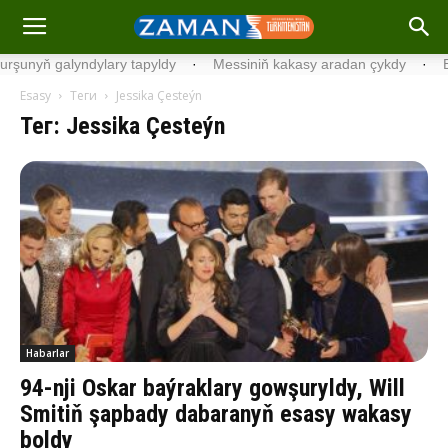
nyň galyndylary tapyldy
·
Messiniň kakasy aradan çykdy
·
Belgiý
Esasy
Теги
Jessika Çesteýn
Тег: Jessika Çesteýn
Habarlar
94-nji Oskar baýraklary gowşuryldy, Will
Smitiň şapbady dabaranyň esasy wakasy
boldy