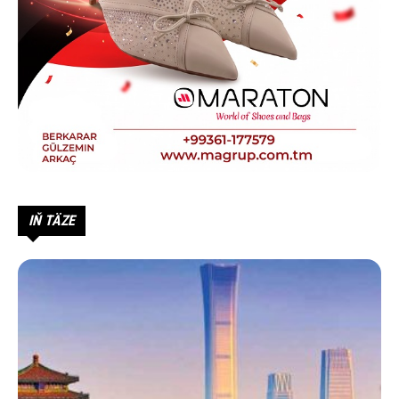
IŇ TÄZE