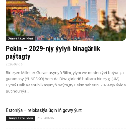
Dünýä täzelikleri
Pekin – 2029-njy ýylyň binagärlik
paýtagty
2026-08-06
Birleşen Milletler Guramasynyň Bilim, ylym we medeniýet boýunça
guramasy (ÝUNESKO) hem-da Binagärleriň halkara birleşigi (UIA)
Hytaý Halk Respublikasynyň paýtagty Pekin şäherini 2029-njy ýylda
Bütindünýä...
Estoniýa – relokasiýa üçin iň gowy ýurt
2026-08-06
Dünýä täzelikleri