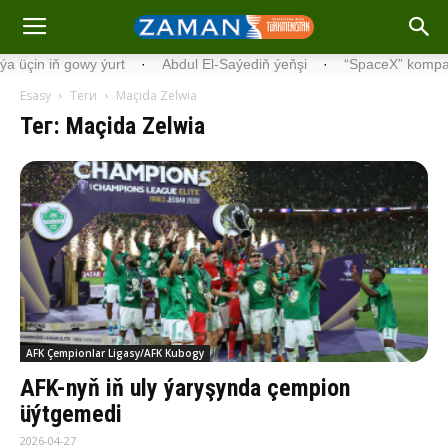
in iň gowy ýurt
·
Abdul El-Saýediň ýeňşi
·
“SpaceX” kompaniýas
Esasy
Теги
Maçida Zelwia
Тег: Maçida Zelwia
AFK Çempionlar Ligasy/AFK Kubogy
AFK-nyň iň uly ýaryşynda çempion
üýtgemedi
2026-04-27