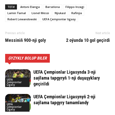
ТЕГИ
Antoni Elanga
Barselona
Filippo Inzagi
Lamin Ýamal
Lionel Messi
Nýukasl
Rafinýa
Robert Lewandowski
UEFA Çempionlar ligasy
Previous article
Next article
Messiniň 900-nji goly
2 oýunda 10 gol geçirdi
GYZYKLY BOLUP BILER
UEFA Çempionlar Ligasynda 3-nji
saýlama tapgyryň 1-nji duşuşyklary
UEFA
Çempionlar
geçirildi
Ligasy
UEFA Çempionlar Ligasynyň 2-nji
saýlama tapgyry tamamlandy
UEFA
Çempionlar
Ligasy