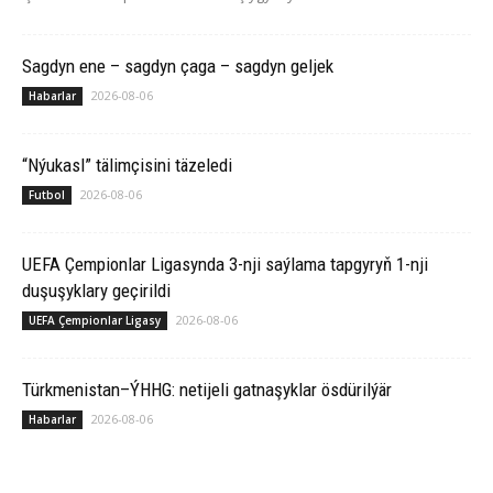
Sagdyn ene – sagdyn çaga – sagdyn geljek
2026-08-06
Habarlar
“Nýukasl” tälimçisini täzeledi
2026-08-06
Futbol
UEFA Çempionlar Ligasynda 3-nji saýlama tapgyryň 1-nji
duşuşyklary geçirildi
2026-08-06
UEFA Çempionlar Ligasy
Türkmenistan–ÝHHG: netijeli gatnaşyklar ösdürilýär
2026-08-06
Habarlar