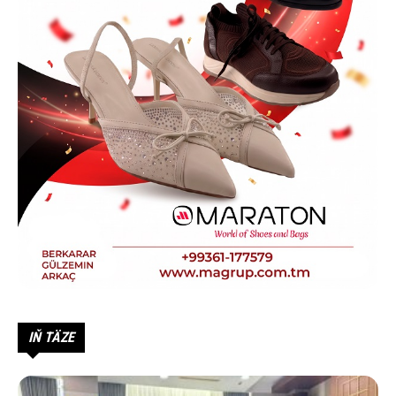
IŇ TÄZE