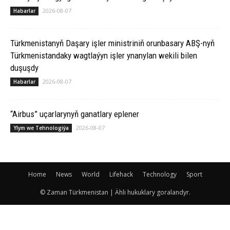
2026-08-07
Habarlar
Türkmenistanyň Daşary işler ministriniň orunbasary ABŞ-nyň
Türkmenistandaky wagtlaýyn işler ynanylan wekili bilen
duşuşdy
2026-08-07
Habarlar
“Airbus” uçarlarynyň ganatlary eplener
2026-08-07
Ylym we Tehnologiýa
Home
News
World
Lifehack
Technology
Sport
© Zaman Türkmenistan | Ähli hukuklary goralandyr.