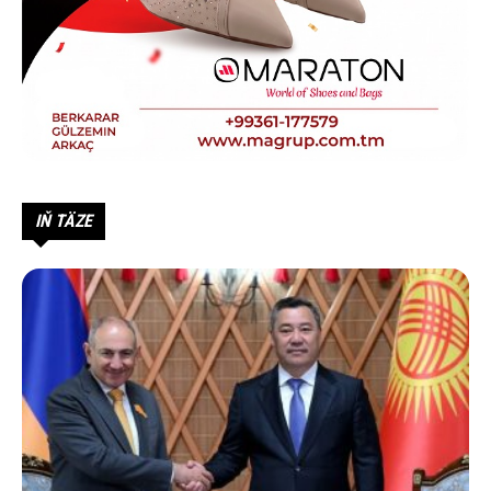
IŇ TÄZE