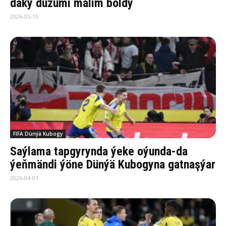
daky düzümi mälim boldy
2026-05-15
FIFA Dünýä Kubogy
Saýlama tapgyrynda ýeke oýunda-da
ýeňmändi ýöne Dünýä Kubogyna gatnaşýar
2026-04-01