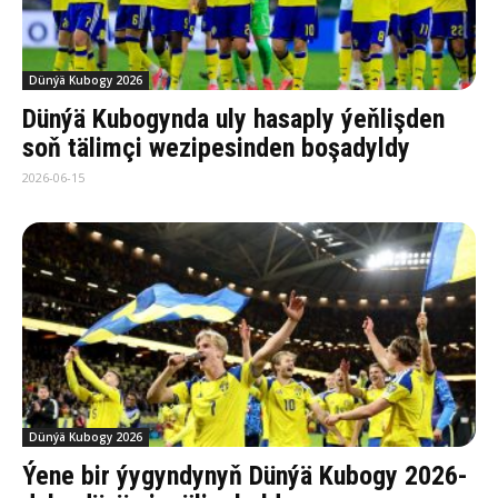
Dünýä Kubogy 2026
Dünýä Kubogynda uly hasaply ýeňlişden
soň tälimçi wezipesinden boşadyldy
2026-06-15
Dünýä Kubogy 2026
Ýene bir ýygyndynyň Dünýä Kubogy 2026-