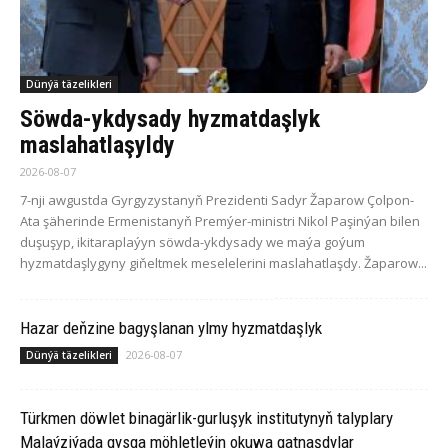
Dünýä täzelikleri
Söwda-ykdysady hyzmatdaşlyk
maslahatlaşyldy
2026-08-07
7-nji awgustda Gyrgyzystanyň Prezidenti Sadyr Žaparow Çolpon-
Ata şäherinde Ermenistanyň Premýer-ministri Nikol Paşinýan bilen
duşuşyp, ikitaraplaýyn söwda-ykdysady we maýa goýum
hyzmatdaşlygyny giňeltmek meselelerini maslahatlaşdy. Žaparow...
Hazar deňzine bagyşlanan ylmy hyzmatdaşlyk
2026-08-07
Dünýä täzelikleri
Türkmen döwlet binagärlik-gurluşyk institutynyň talyplary
Malaýziýada gysga möhletleýin okuwa gatnaşdylar