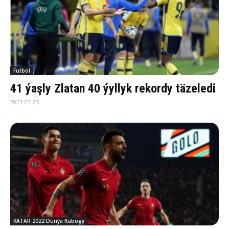
Futbol
41 ýaşly Zlatan 40 ýyllyk rekordy täzeledi
2023-03-25
KATAR 2022 Dünýä Kubogy