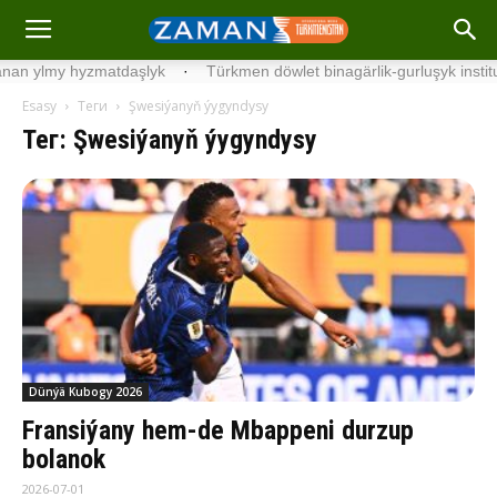
atdaşlyk
·
Türkmen döwlet binagärlik-gurluşyk institutynyň talypla
Esasy
Теги
Şwesiýanyň ýygyndysy
Тег: Şwesiýanyň ýygyndysy
Dünýä Kubogy 2026
Fransiýany hem-de Mbappeni durzup
bolanok
2026-07-01