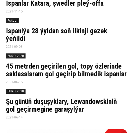
Ispanlar Katara, şwedler pleý-offa
2021-11-15
Futbol
Ispaniýa 28 ýyldan soň ilkinji gezek
ýeňildi
2021-09-03
EURO 2020
45 metrden geçirilen gol, topy özlerinde
saklasalaram gol geçirip bilmedik ispanlar
2021-06-15
EURO 2020
Şu günüň duşuşyklary, Lewandowskiniň
gol geçirmegine garaşylýar
2021-06-14