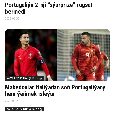
Portugaliýa 2-nji “sýurprize” rugsat
bermedi
2022-03-30
KATAR 2022 Dünýä Kubogy
Makedonlar Italiýadan soň Portugaliýany
hem ýeňmek isleýär
2022-03-29
KATAR 2022 Dünýä Kubogy