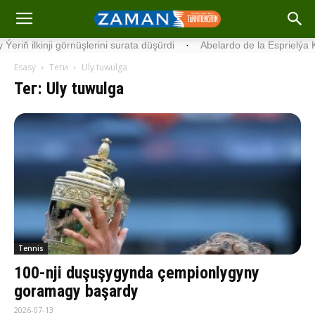
ji görnüşlerini surata düşürdi
·
Abelardo de la Esprielýa Kolumbiýa
Esasy
Теги
Uly tuwulga
Тег: Uly tuwulga
Tennis
100-nji duşuşygynda çempionlygyny
goramagy başardy
2026-07-13