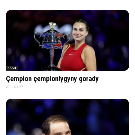
Sport
Çempion çempionlygyny gorady
2024-01-27