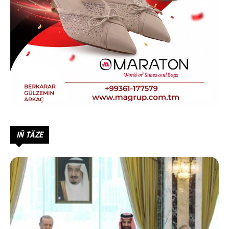
IŇ TÄZE