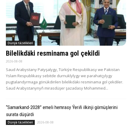
Dünýä täzelikleri
Bilelikdäki resminama gol çekildi
2026-08-08
Saud Arabystany Patyşalygy, Türkiýe Respublikasy we Pakistan
Yslam Respublikasy sebitde durnuklylygy we parahatçylygy
pugtalandyrmaga gönükdirilen bilelikdäki resminama gol çekdiler.
Saud Arabystanynyň mirasdüşer şazadasy Mohammed...
“Samarkand-2028” emeli hemrasy Ýeriň ilkinji görnüşlerini
surata düşürdi
2026-08-08
Dünýä täzelikleri