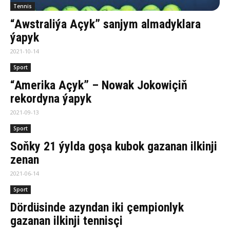
Tennis
“Awstraliýa Açyk” sanjym almadyklara
ýapyk
2021-10-14
Sport
“Amerika Açyk” – Nowak Jokowiçiň
rekordyna ýapyk
2021-09-13
Sport
Soňky 21 ýylda goşa kubok gazanan ilkinji
zenan
2021-06-14
Sport
Dördüsinde azyndan iki çempionlyk
gazanan ilkinji tennisçi