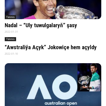
Tennis
Nadal – “Uly tuwulgalaryň” şasy
2022-01-31
Tennis
“Awstraliýa Açyk” Jokowiçe hem açyldy
2022-01-10