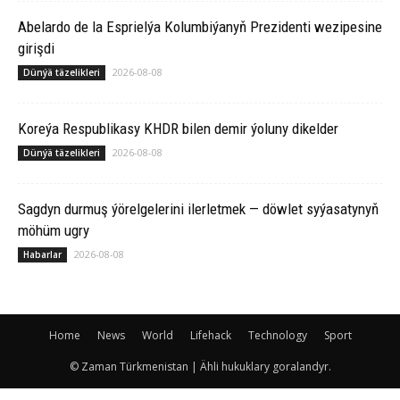
Abelardo de la Esprielýa Kolumbiýanyň Prezidenti wezipesine
girişdi
2026-08-08
Dünýä täzelikleri
Koreýa Respublikasy KHDR bilen demir ýoluny dikelder
2026-08-08
Dünýä täzelikleri
Sagdyn durmuş ýörelgelerini ilerletmek — döwlet syýasatynyň
möhüm ugry
2026-08-08
Habarlar
Home
News
World
Lifehack
Technology
Sport
© Zaman Türkmenistan | Ähli hukuklary goralandyr.