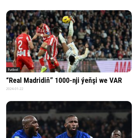
Futbol
“Real Madridiň” 1000-nji ýeňşi we VAR
2024-01-22