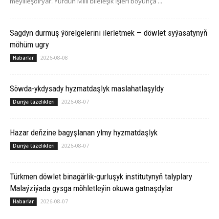
meýilleşdirýär. Ýurduň Milli bileleşik işleri boýunça ...
Sagdyn durmuş ýörelgelerini ilerletmek — döwlet syýasatynyň
möhüm ugry
2026-08-08
Habarlar
Söwda-ykdysady hyzmatdaşlyk maslahatlaşyldy
2026-08-07
Dünýä täzelikleri
Hazar deňzine bagyşlanan ylmy hyzmatdaşlyk
2026-08-07
Dünýä täzelikleri
Türkmen döwlet binagärlik-gurluşyk institutynyň talyplary
Malaýziýada gysga möhletleýin okuwa gatnaşdylar
2026-08-07
Habarlar