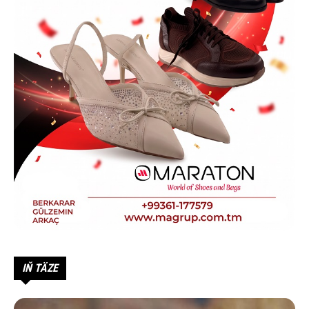
IŇ TÄZE