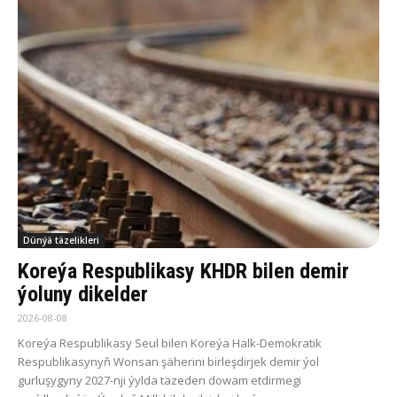
Dünýä täzelikleri
Koreýa Respublikasy KHDR bilen demir
ýoluny dikelder
2026-08-08
Koreýa Respublikasy Seul bilen Koreýa Halk-Demokratik
Respublikasynyň Wonsan şäherini birleşdirjek demir ýol
gurluşygyny 2027-nji ýylda täzeden dowam etdirmegi