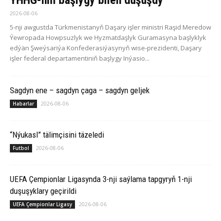
ÝHHG-niň başlygy bilen duşuşdy
2026-08-06
5-nji awgustda Türkmenistanyň Daşary işler ministri Raşid Meredow
Ýewropada Howpsuzlyk we Hyzmatdaşlyk Guramasyna başlyklyk
edýän Şweýsariýa Konfederasiýasynyň wise-prezidenti, Daşary
işler federal departamentiniň başlygy Inýasio...
Sagdyn ene – sagdyn çaga – sagdyn geljek
2026-08-06
Habarlar
“Nýukasl” tälimçisini täzeledi
2026-08-06
Futbol
UEFA Çempionlar Ligasynda 3-nji saýlama tapgyryň 1-nji
duşuşyklary geçirildi
2026-08-06
UEFA Çempionlar Ligasy