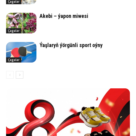
Çagalar
Ake­bi – ýa­pon mi­we­si
Çagalar
Ýaş­la­ryň ýör­gün­li sport oýny
Çagalar