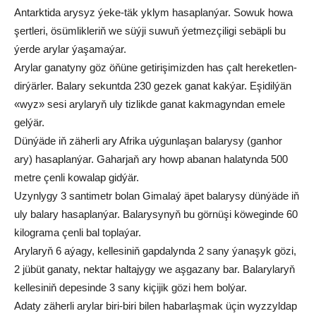
An­tark­ti­da ary­syz ýe­ke-täk yk­lym ha­sap­lan­ýar. So­wuk ho­wa
şert­le­ri, ösüm­lik­le­riň we süý­ji su­wuň ýet­mez­çi­li­gi se­bäp­li bu
ýer­de ary­lar ýa­şa­ma­ýar.
Ary­lar ga­na­ty­ny göz öňü­ne ge­ti­ri­şi­miz­den has çalt he­re­ket­len­
dir­ýär­ler. Ba­la­ry se­kunt­da 230 ge­zek ga­nat kak­ýar. Eşi­dil­ýän
«wyz» se­si ary­la­ryň uly tiz­lik­de ga­nat kak­ma­gyn­dan eme­le
gel­ýär.
Dün­ýä­de iň zä­her­li ary Af­ri­ka uý­gun­la­şan balary­sy (gan­hor
ary) ha­sap­lan­ýar. Ga­har­jaň ary howp aba­nan ha­la­tyn­da 500
met­re çen­li ko­wa­lap gid­ýär.
Uzyn­ly­gy 3 san­ti­metr bo­lan Gi­ma­laý äpet balary­sy dün­ýä­de iň
uly ba­la­ry ha­sap­lan­ýar. Balary­sy­nyň bu gör­nü­şi kö­we­gin­de 60
ki­log­ra­ma çen­li bal top­la­ýar.
Ary­la­ryň 6 aýa­gy, kel­le­si­niň gap­da­lyn­da 2 sa­ny ýa­na­şyk gö­zi,
2 jü­büt ga­na­ty, nek­tar hal­ta­jy­gy we aş­ga­za­ny bar. Ba­la­ry­la­ryň
kel­le­si­niň de­pe­sin­de 3 sa­ny ki­çi­jik gö­zi hem bol­ýar.
Ada­ty zä­her­li ary­lar bi­ri-bi­ri bi­len ha­bar­laş­mak üçin wyz­zyl­dap