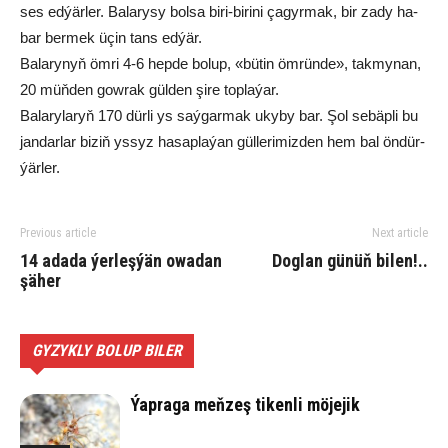
ses ed­ýär­ler. Balary­sy bol­sa bi­ri-bi­ri­ni ça­gyr­mak, bir za­dy ha­
bar ber­mek üçin tans ed­ýär.
Ba­la­ry­nyň öm­ri 4-6 hep­de bo­lup, «bü­tin öm­rün­de», tak­my­nan,
20 müň­den gow­rak gül­den şi­re top­la­ýar.
Ba­la­ry­la­ryň 170 dür­li ys saý­gar­mak uky­by bar. Şol se­bäp­li bu
jan­dar­lar bi­ziň ys­syz ha­sap­la­ýan gül­le­ri­miz­den hem bal ön­dür­
ýär­ler.
Previous article
Next article
14 ada­da ýer­leş­ýän owa­dan
Dog­lan gü­nüň bi­len!..
şä­her
GYZYKLY BOLUP BILER
Ýap­ra­ga meň­zeş ti­ken­li mö­je­jik