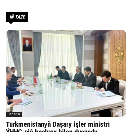
IŇ TÄZE
Habarlar
Türkmenistanyň Daşary işler ministri