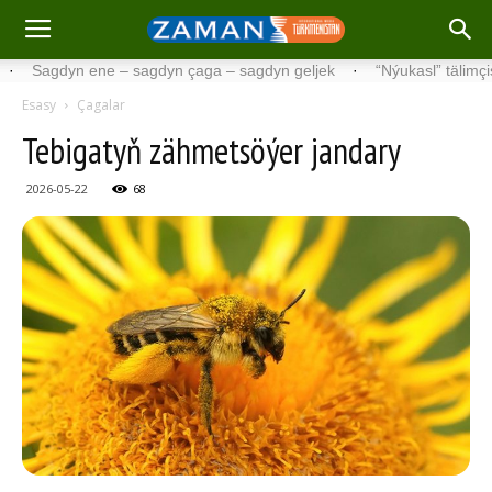
dyn ene – sagdyn çaga – sagdyn geljek
·
“Nýukasl” tälimçisini täze
Esasy
Çagalar
Te­bi­ga­tyň zäh­met­sö­ýer jan­da­ry
2026-05-22
68