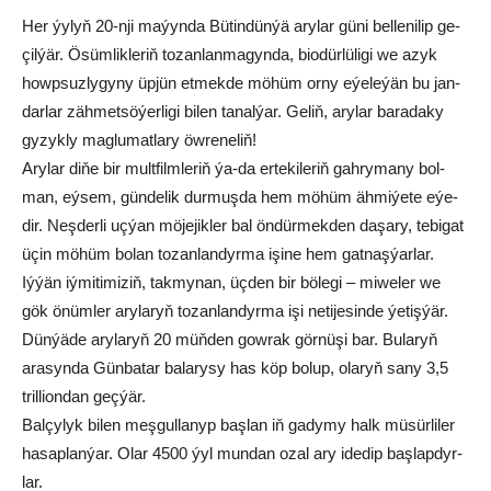
Her ýy­lyň 20-nji ma­ýyn­da Bü­tin­dün­ýä ary­lar gü­ni bel­le­ni­lip ge­
çil­ýär. Ösüm­lik­le­riň to­zan­lan­ma­gyn­da, bio­dür­lü­li­gi we azyk
howp­suz­ly­gy­ny üpjün etmekde mö­hüm orny eýe­le­ýän bu jan­
dar­lar zäh­met­sö­ýer­li­gi bi­len ta­nal­ýar. Ge­liň, ary­lar ba­ra­da­ky
gy­zyk­ly mag­lu­mat­la­ry öw­re­ne­liň!
Ary­lar di­ňe bir mult­film­le­riň ýa-da er­te­ki­le­riň gah­ry­ma­ny bol­
man, eý­sem, gündelik dur­muş­da hem mö­hüm äh­mi­ýe­te eýe­
dir. Neş­der­li uç­ýan mö­je­jik­ler bal ön­dür­mek­den da­şa­ry, te­bi­gat
üçin mö­hüm bo­lan to­zan­lan­dyr­ma işi­ne hem gat­naş­ýar­lar.
Iý­ýän iý­mi­ti­mi­ziň, tak­my­nan, üç­den bir bö­le­gi – mi­we­ler we
gök önüm­ler ary­la­ryň to­zan­lan­dyr­ma işi ne­ti­je­sin­de ýe­tiş­ýär.
Dün­ýä­de ary­la­ryň 20 müň­den gow­rak gör­nü­şi bar. Bu­la­ryň
ara­syn­da Gün­ba­tar ba­la­ry­sy has köp bo­lup, ola­ryň sany 3,5
trilliondan geçýär.
Balçy­lyk bi­len meş­gul­la­nyp baş­lan iň ga­dy­my halk mü­sür­li­ler
ha­sap­lan­ýar. Olar 4500 ýyl mun­dan ozal ary ide­dip baş­lap­dyr­
lar.