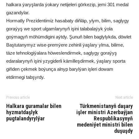
halkara ýaryşlarda ýokary netijeleri görkezip, jemi 301 medal
gazandylar.
Hormatly Prezidentimiz hasabaty diňläp, ylym, bilim, saglygy
goraýyş we sport ulgamlarynyň işini talabalaýyk ýola
goýmagyň möhümdigini aýtdy. Şunuň bilen baglylykda, döwlet
Baştutanymyz wise-premýere zehinli ýaşlary ylma, bilime,
täze tehnologiýalara höweslendirmek, saglygy goraýyş
edaralarynyň işini yzygiderli kämilleşdirmek, ýaşlary sporta
giňden çekmek boýunça alnyp barylýan işleri dowam
etdirmegi tabşyrdy.
Previous article
Next article
Halkara guramalar bilen
Türkmenistanyň daşary
hyzmatdaşlyk
işler ministri Azerbaýjan
pugtalandyrylýar
Respublikasynyň
medeniýet ministri bilen
duşuşdy