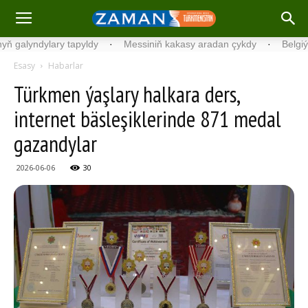
yndylary tapyldy
·
Messiniň kakasy aradan çykdy
·
Belgiýada kon
Esasy
Habarlar
Türkmen ýaşlary halkara ders,
internet bäsleşiklerinde 871 medal
gazandylar
2026-06-06
30