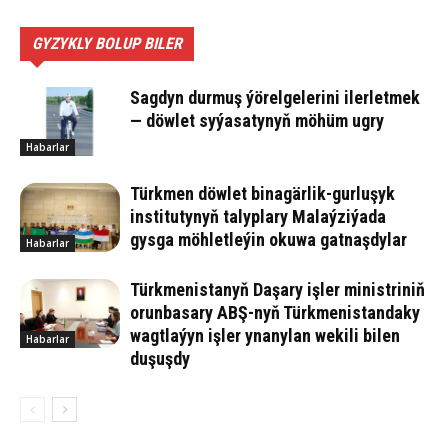
GYZYKLY BOLUP BILER
Sagdyn durmuş ýörelgelerini ilerletmek
— döwlet syýasatynyň möhüm ugry
Habarlar
Türkmen döwlet binagärlik-gurluşyk
institutynyň talyplary Malaýziýada
gysga möhletleýin okuwa gatnaşdylar
Habarlar
Türkmenistanyň Daşary işler ministriniň
orunbasary ABŞ-nyň Türkmenistandaky
wagtlaýyn işler ynanylan wekili bilen
Habarlar
duşuşdy