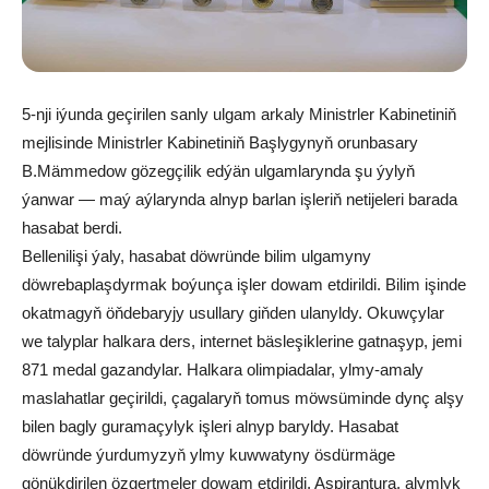
5-nji iýunda geçirilen sanly ulgam arkaly Ministrler Kabinetiniň
mejlisinde Ministrler Kabinetiniň Başlygynyň orunbasary
B.Mämmedow gözegçilik edýän ulgamlarynda şu ýylyň
ýanwar — maý aýlarynda alnyp barlan işleriň netijeleri barada
hasabat berdi.
Bellenilişi ýaly, hasabat döwründe bilim ulgamyny
döwrebaplaşdyrmak boýunça işler dowam etdirildi. Bilim işinde
okatmagyň öňdebaryjy usullary giňden ulanyldy. Okuwçylar
we talyplar halkara ders, internet bäsleşiklerine gatnaşyp, jemi
871 medal gazandylar. Halkara olimpiadalar, ylmy-amaly
maslahatlar geçirildi, çagalaryň tomus möwsüminde dynç alşy
bilen bagly guramaçylyk işleri alnyp baryldy. Hasabat
döwründe ýurdumyzyň ylmy kuwwatyny ösdürmäge
gönükdirilen özgertmeler dowam etdirildi. Aspirantura, alymlyk