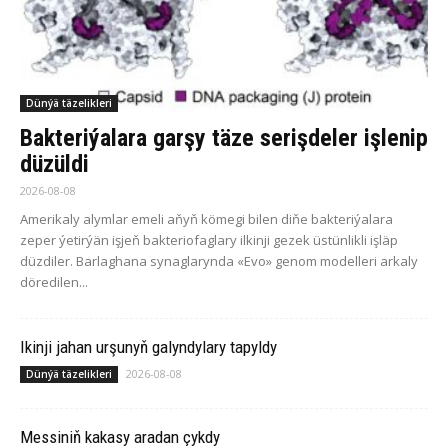
Dünýä täzelikleri
Bakteriýalara garşy täze serişdeler işlenip
düzüldi
2026-08-08
Amerikaly alymlar emeli aňyň kömegi bilen diňe bakteriýalara
zeper ýetirýän işjeň bakteriofaglary ilkinji gezek üstünlikli işläp
düzdiler. Barlaghana synaglarynda «Evo» genom modelleri arkaly
döredilen...
Ikinji jahan urşunyň galyndylary tapyldy
2026-08-08
Dünýä täzelikleri
Messiniň kakasy aradan çykdy