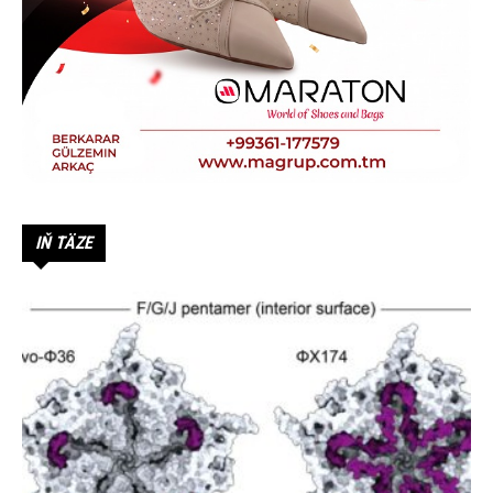
IŇ TÄZE