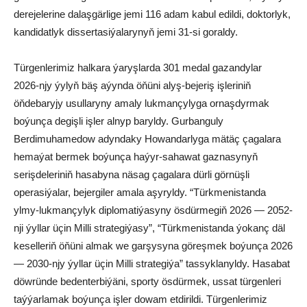
derejelerine dalaşgärlige jemi 116 adam kabul edildi, doktorlyk,
kandidatlyk dissertasiýalarynyň jemi 31-si goraldy.
Türgenlerimiz halkara ýaryşlarda 301 medal gazandylar
2026-njy ýylyň bäş aýynda öňüni alyş-bejeriş işleriniň
öňdebaryjy usullaryny amaly lukmançylyga ornaşdyrmak
boýunça degişli işler alnyp baryldy. Gurbanguly
Berdimuhamedow adyndaky Howandarlyga mätäç çagalara
hemaýat bermek boýunça haýyr-sahawat gaznasynyň
serişdeleriniň hasabyna näsag çagalara dürli görnüşli
operasiýalar, bejergiler amala aşyryldy. “Türkmenistanda
ylmy-lukmançylyk diplomatiýasyny ösdürmegiň 2026 — 2052-
nji ýyllar üçin Milli strategiýasy”, “Türkmenistanda ýokanç däl
keselleriň öňüni almak we garşysyna göreşmek boýunça 2026
— 2030-njy ýyllar üçin Milli strategiýa” tassyklanyldy. Hasabat
döwründe bedenterbiýäni, sporty ösdürmek, ussat türgenleri
taýýarlamak boýunça işler dowam etdirildi. Türgenlerimiz