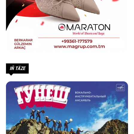
IŇ TÄZE