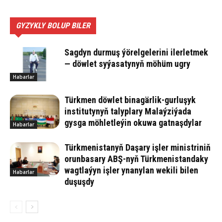
GYZYKLY BOLUP BILER
Sagdyn durmuş ýörelgelerini ilerletmek
— döwlet syýasatynyň möhüm ugry
Habarlar
Türkmen döwlet binagärlik-gurluşyk
institutynyň talyplary Malaýziýada
gysga möhletleýin okuwa gatnaşdylar
Habarlar
Türkmenistanyň Daşary işler ministriniň
orunbasary ABŞ-nyň Türkmenistandaky
wagtlaýyn işler ynanylan wekili bilen
Habarlar
duşuşdy