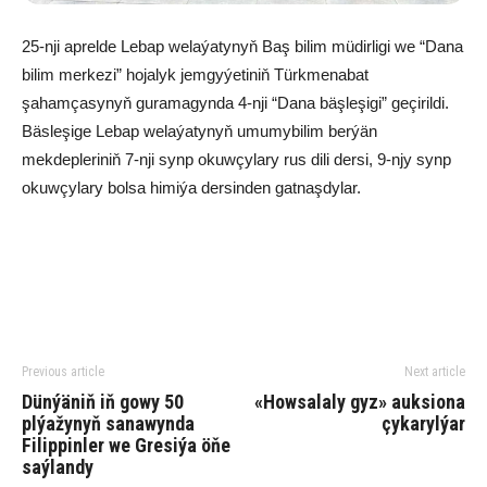
25-nji aprelde Lebap welaýatynyň Baş bilim müdirligi we “Dana
bilim merkezi” hojalyk jemgyýetiniň Türkmenabat
şahamçasynyň guramagynda 4-nji “Dana bäşleşigi” geçirildi.
Bäsleşige Lebap welaýatynyň umumybilim berýän
mekdepleriniň 7-nji synp okuwçylary rus dili dersi, 9-njy synp
okuwçylary bolsa himiýa dersinden gatnaşdylar.
Previous article
Next article
Dünýäniň iň gowy 50
«Howsalaly gyz» auksiona
plýažynyň sanawynda
çykarylýar
Filippinler we Gresiýa öňe
saýlandy