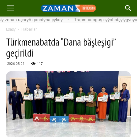
an uçaryň ganatyna çykdy
·
Trapm «doguş syýahatçylygyny» gada
Esasy
Habarlar
Türkmenabatda “Dana bäşleşigi”
geçirildi
2026-05-01
117