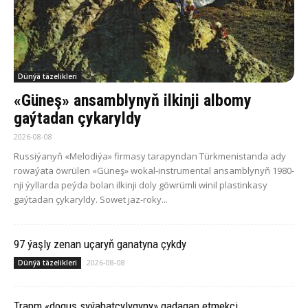
Dünýä täzelikleri
«Güneş» ansamblynyň ilkinji albomy
gaýtadan çykaryldy
2026-08-08
Russiýanyň «Melodiýa» firmasy tarapyndan Türkmenistanda ady
rowaýata öwrülen «Güneş» wokal-instrumental ansamblynyň 1980-
nji ýyllarda peýda bolan ilkinji doly göwrümli winil plastinkasy
gaýtadan çykaryldy. Sowet jaz-roky...
97 ýaşly zenan uçaryň ganatyna çykdy
2026-08-08
Dünýä täzelikleri
Trapm «doguş syýahatçylygyny» gadagan etmekçi