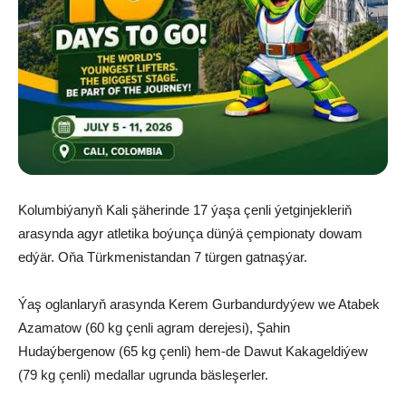
Kolumbiýanyň Kali şäherinde 17 ýaşa çenli ýetginjekleriň
arasynda agyr atletika boýunça dünýä çempionaty dowam
edýär. Oňa Türkmenistandan 7 türgen gatnaşýar.
Ýaş oglanlaryň arasynda Kerem Gurbandurdyýew we Atabek
Azamatow (60 kg çenli agram derejesi), Şahin
Hudaýbergenow (65 kg çenli) hem-de Dawut Kakageldiýew
(79 kg çenli) medallar ugrunda bäsleşerler.