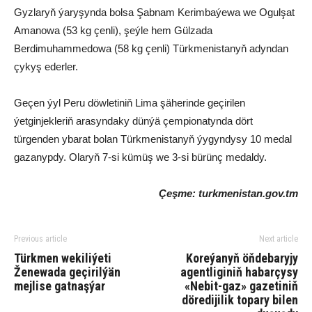
Gyzlaryň ýaryşynda bolsa Şabnam Kerimbaýewa we Ogulşat
Amanowa (53 kg çenli), şeýle hem Gülzada
Berdimuhammedowa (58 kg çenli) Türkmenistanyň adyndan
çykyş ederler.
Geçen ýyl Peru döwletiniň Lima şäherinde geçirilen
ýetginjekleriň arasyndaky dünýä çempionatynda dört
türgenden ybarat bolan Türkmenistanyň ýygyndysy 10 medal
gazanypdy. Olaryň 7-si kümüş we 3-si bürünç medaldy.
Çeşme: turkmenistan.gov.tm
Previous article
Next article
Türkmen wekiliýeti
Koreýanyň öňdebaryjy
Ženewada geçirilýän
agentliginiň habarçysy
mejlise gatnaşýar
«Nebit-gaz» gazetiniň
döredijilik topary bilen