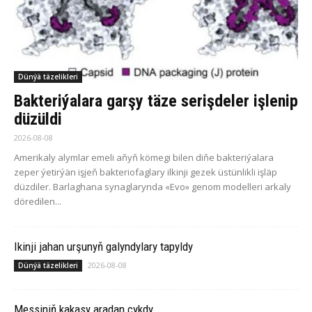
Dünýä täzelikleri
Bakteriýalara garşy täze serişdeler işlenip
düzüldi
2026-08-08
Amerikaly alymlar emeli aňyň kömegi bilen diňe bakteriýalara
zeper ýetirýän işjeň bakteriofaglary ilkinji gezek üstünlikli işläp
düzdiler. Barlaghana synaglarynda «Evo» genom modelleri arkaly
döredilen...
Ikinji jahan urşunyň galyndylary tapyldy
2026-08-08
Dünýä täzelikleri
Messiniň kakasy aradan çykdy