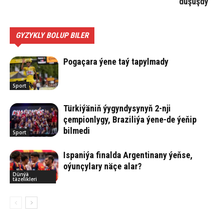
duşuşdy
GYZYKLY BOLUP BILER
Pogaçara ýene taý tapylmady
Sport
Türkiýäniň ýygyndysynyň 2-nji
çempionlygy, Braziliýa ýene-de ýeňip
bilmedi
Sport
Ispaniýa finalda Argentinany ýeňse,
oýunçylary näçe alar?
Dünýä
täzelikleri