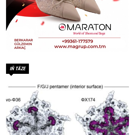
IŇ TÄZE