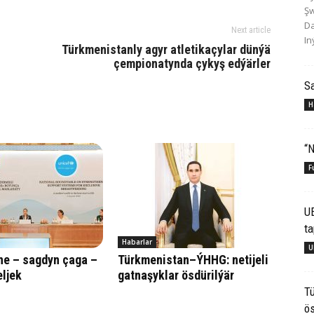
Şw
Da
Next article
In
Türkmenistanly agyr atletikaçylar dünýä
çempionatynda çykyş edýärler
S
H
“N
F
U
ta
Habarlar
U
ne – sagdyn çaga –
Türkmenistan–ÝHHG: netijeli
ljek
gatnaşyklar ösdürilýär
Tü
ös