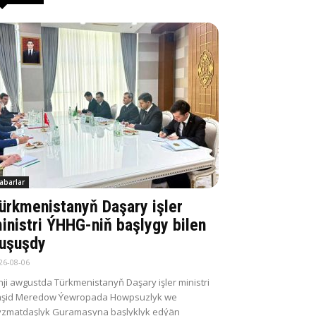
abarlar
ürkmenistanyň Daşary işler
inistri ÝHHG-niň başlygy bilen
uşuşdy
26-08-06
nji awgustda Türkmenistanyň Daşary işler ministri
aşid Meredow Ýewropada Howpsuzlyk we
zmatdaşlyk Guramasyna başlyklyk edýän