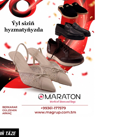
IŇ TÄZE