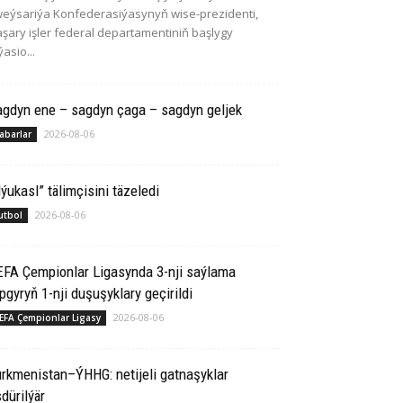
eýsariýa Konfederasiýasynyň wise-prezidenti,
şary işler federal departamentiniň başlygy
ýasio...
agdyn ene – sagdyn çaga – sagdyn geljek
2026-08-06
abarlar
ýukasl” tälimçisini täzeledi
2026-08-06
utbol
EFA Çempionlar Ligasynda 3-nji saýlama
pgyryň 1-nji duşuşyklary geçirildi
2026-08-06
EFA Çempionlar Ligasy
rkmenistan–ÝHHG: netijeli gatnaşyklar
dürilýär