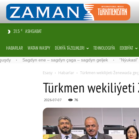
31.5
ASHGABAT
C
HABARLAR
WATAN WASPY
DÜNÝÄ TÄZELIKLERI
TEHNOLOGIÝA
EDEBIÝAT
Sagdyn ene – sagdyn çaga – sagdyn geljek
·
“Nýukasl” tälimçisini
Esasy
Habarlar
Türkmen wekiliýeti Ženewada geçi
Türkmen wekiliýeti 
2026-07-07
76