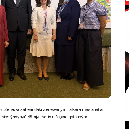
anyň Ženewa şäherindäki Ženewanyň Halkara maslahatlar
missiýasynyň 49-njy mejlisiniň işine gatnaşýar.