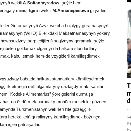
gynyň wekili
A
.
Soltanmyradow
, şeýle hem
gaty ministrliginiň wekili
M
.
Annanepesowa
girýärler.
illetler Guramasynyň Azyk we oba hojalygy guramasynyň
uramasynyň (WHO) Bilelikdäki Maksatnamasynyň ýokary
howpsuzlygy, sarp edijileriň saglygyny goramak, şeýle
ribeleri goldamak ulgamynda halkara standartlary,
lamak, kabul etmek hem-de yzygiderli kämilleşdirmek
H
wpsuzlygy babatda halkara standartlary kämilleşdirmek,
T
çilik etmegiň milli ulgamlaryny sazlaşdyrmak, sanitar
m
hem “Kodeks Alimentarius” ýörelgelerini durmuşa
d
yny has-da ösdürmek baradaky möhüm meseleler gözden
20
amynda Türkmenistanyň wekilleri hile gözegçilik
5-
ara hereketleriň gurallaryny kämilleşdirmek boýunça
R
ara işjeň gatnaşarlar.
Hy