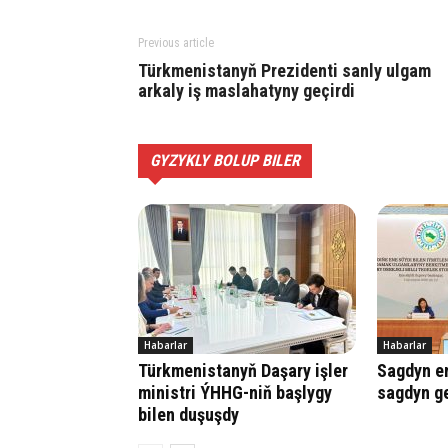
Previous article
Türkmenistanyň Prezidenti sanly ulgam
arkaly iş maslahatyny geçirdi
GYZYKLY BOLUP BILER
Habarlar
Habarlar
Türkmenistanyň Daşary işler
Sagdyn e
ministri ÝHHG-niň başlygy
sagdyn ge
bilen duşuşdy