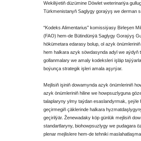
Wekiliýetiň düzümine Döwlet weterinariýa gullu
Türkmenistanyň Saglygy goraýyş we derman sena
“Kodeks Alimentarius” komissiýasy Birleşen M
(FAO) hem-de Bütindünýä Saglygy Goraýyş G
hökümetara edarasy bolup, ol azyk önümleriniň 
hem halkara azyk söwdasynda adyl we aýdyň tej
gollanmalary we amaly kodeksleri işläp taýýar
boýunça strategik işleri amala aşyrýar.
Mejlisiň işiniň dowamynda azyk önümleriniň ho
azyk önümleriniň hiline we howpsuzlyguna gözeg
talaplaryny ylmy taýdan esaslandyrmak, şeýle 
geçirmegiň çäklerinde halkara hyzmatdaşlyg
geçirilýär. Ženewadaky köp günlük mejlisiň dow
standartlaryny, biohowpsuzlygy we pudagara öz
plenar mejlislere hem-de tehniki maslahatlaşmal