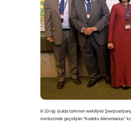
6-10-njy iýulda türkmen wekiliýeti Şweýsariý
merkezinde geçirilýän “Kodeks Alimentarius” ko