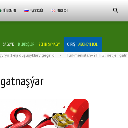
TÜRKMEN
РУССКИЙ
ENGLISH
SAGLYK
BILDIRIŞLER
ZEHIN SYNAGY
GIRIŞ
ABONENT BOL
duşuşyklary geçirildi
·
Türkmenistan–ÝHHG: netijeli gatnaşyklar ös
 gatnaşýar