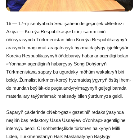
16 — 17-nji sentýabrda Seul şäherinde geçiriljek «Merkezi
Aziýa — Koreýa Respublikasy» birinji sammitiniň
öňüsyrasynda Türkmenistan bilen Koreýa Respublikasynyň
arasynda maglumat-aragatnaşyk hyzmatdaşlygy işjeňleşýär.
Koreýa Respublikasynyň öňdebaryjy habarlar agentligi bolan
«Yonhap» agentliginiň habarçysy Song Dohýonyň
Türkmenistana sapary bu ugurdaky möhüm wakalaryň biri
boldy. Žurnalist türkmen-koreý hyzmatdaşlygynyň ösüşi hem-
de mundan beýläk-de pugtalandyrylmagynyň geljegi barada
materiallary taýýarlamak maksady bilen ýurdumyza geldi.
Saparyň çäklerinde «Nebit-gaz» gazetiniň redaksiýasynda
neşiriň baş redaktory Ussa Ussaýew «Yonhap» agentligine
interwýu berdi. Ol söhbetdeşlikde türkmen halkynyň Milli
Lideri, Türkmenistanyň Halk Maslahatynyň Başlygy