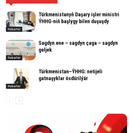
Türkmenistanyň Daşary işler ministri
ÝHHG-niň başlygy bilen duşuşdy
Habarlar
Sagdyn ene – sagdyn çaga – sagdyn
geljek
Habarlar
Türkmenistan–ÝHHG: netijeli
gatnaşyklar ösdürilýär
Habarlar