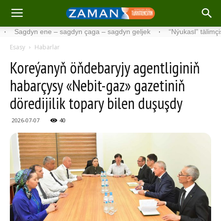
gdyn ene – sagdyn çaga – sagdyn geljek
·
“Nýukasl” tälimçisini täze
Esasy
Habarlar
Koreýanyň öňdebaryjy agentliginiň
habarçysy «Nebit-gaz» gazetiniň
döredijilik topary bilen duşuşdy
2026-07-07
40