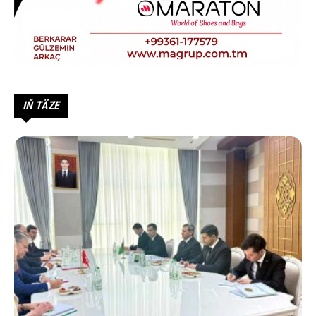
IŇ TÄZE