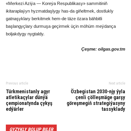
«Merkezi Aziýa — Koreýa Respublikasy» sammitiniň
ikitaraplaýyn hyzmatdaşlygy has-da giňeltmek, dostlukly
gatnaşyklary berkitmek hem-de täze özara bähbitli
başlangyçlary durmuşa geçirmek üçin möhüm meýdança
boljakdygy nygtaldy.
Çeşme: oilgas.gov.tm
Previous article
Next article
Türkmenistanly agyr
Özbegistan 2030-njy ýyla
atletikaçylar dünýä
çenli çölleşmäge garşy
çempionatynda çykyş
göreşmegiň strategiýasyny
edýärler
tassyklady
GYZYKLY BOLUP BILER