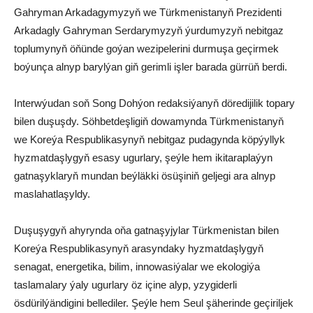
Gahryman Arkadagymyzyň we Türkmenistanyň Prezidenti
Arkadagly Gahryman Serdarymyzyň ýurdumyzyň nebitgaz
toplumynyň öňünde goýan wezipelerini durmuşa geçirmek
boýunça alnyp barylýan giň gerimli işler barada gürrüň berdi.
Interwýudan soň Song Dohýon redaksiýanyň döredijilik topary
bilen duşuşdy. Söhbetdeşligiň dowamynda Türkmenistanyň
we Koreýa Respublikasynyň nebitgaz pudagynda köpýyllyk
hyzmatdaşlygyň esasy ugurlary, şeýle hem ikitaraplaýyn
gatnaşyklaryň mundan beýläkki ösüşiniň geljegi ara alnyp
maslahatlaşyldy.
Duşuşygyň ahyrynda oňa gatnaşyjylar Türkmenistan bilen
Koreýa Respublikasynyň arasyndaky hyzmatdaşlygyň
senagat, energetika, bilim, innowasiýalar we ekologiýa
taslamalary ýaly ugurlary öz içine alyp, yzygiderli
ösdürilýändigini bellediler. Şeýle hem Seul şäherinde geçiriljek