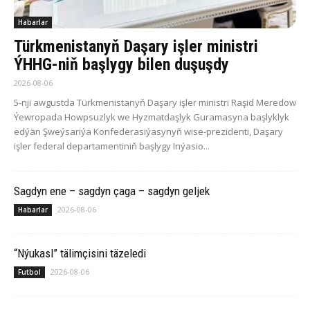
Habarlar
Türkmenistanyň Daşary işler ministri
ÝHHG-niň başlygy bilen duşuşdy
2026-08-06
5-nji awgustda Türkmenistanyň Daşary işler ministri Raşid Meredow
Ýewropada Howpsuzlyk we Hyzmatdaşlyk Guramasyna başlyklyk
edýän Şweýsariýa Konfederasiýasynyň wise-prezidenti, Daşary
işler federal departamentiniň başlygy Inýasio...
Sagdyn ene – sagdyn çaga – sagdyn geljek
2026-08-06
Habarlar
“Nýukasl” tälimçisini täzeledi
2026-08-06
Futbol