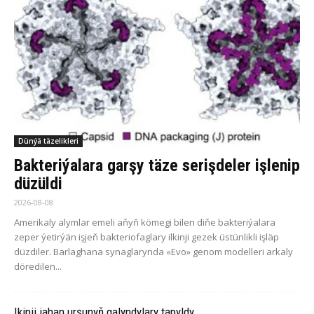
Dünýä täzelikleri
Bakteriýalara garşy täze serişdeler işlenip
düzüldi
2026-08-08
Amerikaly alymlar emeli aňyň kömegi bilen diňe bakteriýalara
zeper ýetirýän işjeň bakteriofaglary ilkinji gezek üstünlikli işläp
düzdiler. Barlaghana synaglarynda «Evo» genom modelleri arkaly
döredilen...
Ikinji jahan urşunyň galyndylary tapyldy