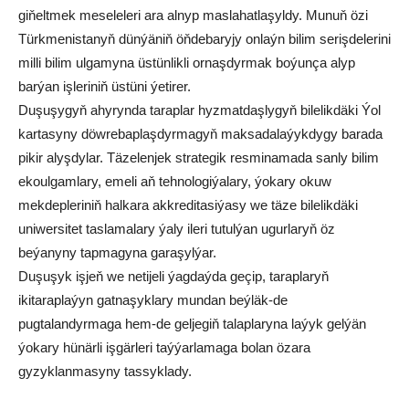
giňeltmek meseleleri ara alnyp maslahatlaşyldy. Munuň özi
Türkmenistanyň dünýäniň öňdebaryjy onlaýn bilim serişdelerini
milli bilim ulgamyna üstünlikli ornaşdyrmak boýunça alyp
barýan işleriniň üstüni ýetirer.
Duşuşygyň ahyrynda taraplar hyzmatdaşlygyň bilelikdäki Ýol
kartasyny döwrebaplaşdyrmagyň maksadalaýykdygy barada
pikir alyşdylar. Täzelenjek strategik resminamada sanly bilim
ekoulgamlary, emeli aň tehnologiýalary, ýokary okuw
mekdepleriniň halkara akkreditasiýasy we täze bilelikdäki
uniwersitet taslamalary ýaly ileri tutulýan ugurlaryň öz
beýanyny tapmagyna garaşylýar.
Duşuşyk işjeň we netijeli ýagdaýda geçip, taraplaryň
ikitaraplaýyn gatnaşyklary mundan beýläk-de
pugtalandyrmaga hem-de geljegiň talaplaryna laýyk gelýän
ýokary hünärli işgärleri taýýarlamaga bolan özara
gyzyklanmasyny tassyklady.