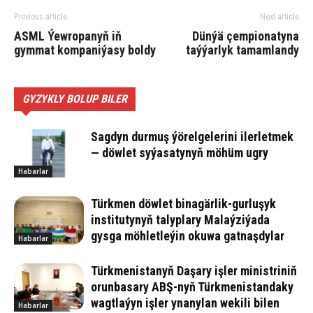
Previous article
Next article
ASML Ýewropanyň iň
Dünýä çempionatyna
gymmat kompaniýasy boldy
taýýarlyk tamamlandy
GYZYKLY BOLUP BILER
Sagdyn durmuş ýörelgelerini ilerletmek
— döwlet syýasatynyň möhüm ugry
Habarlar
Türkmen döwlet binagärlik-gurluşyk
institutynyň talyplary Malaýziýada
gysga möhletleýin okuwa gatnaşdylar
Habarlar
Türkmenistanyň Daşary işler ministriniň
orunbasary ABŞ-nyň Türkmenistandaky
wagtlaýyn işler ynanylan wekili bilen
Habarlar