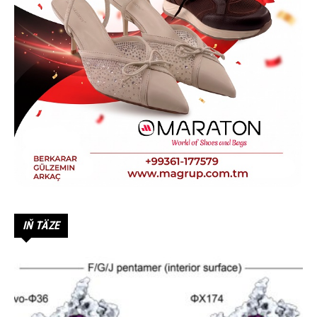
IŇ TÄZE