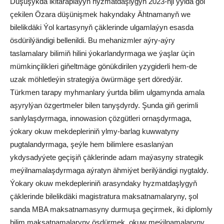
Duşuşykda ikitaraplaýyn hyzmatdaşlygyň 2023-nji ýylda gol
çekilen Özara düşünişmek hakyndaky Ähtnamanyň we
bilelikdäki Ýol kartasynyň çäklerinde ulgamlaýyn esasda
ösdürilýändigi bellenildi. Bu mehanizmler aýry-aýry
taslamalary bilimiň hilini ýokarlandyrmaga we ýaşlar üçin
mümkinçilikleri giňeltmäge gönükdirilen yzygiderli hem-de
uzak möhletleýin strategiýa öwürmäge şert döredýär.
Türkmen tarapy myhmanlary ýurtda bilim ulgamynda amala
aşyrylýan özgertmeler bilen tanyşdyrdy. Şunda giň gerimli
sanlylaşdyrmaga, innowasion çözgütleri ornaşdyrmaga,
ýokary okuw mekdepleriniň ylmy-barlag kuwwatyny
pugtalandyrmaga, şeýle hem bilimlere esaslanýan
ykdysadyýete geçişiň çäklerinde adam maýasyny strategik
meýilnamalaşdyrmaga aýratyn ähmiýet berilýändigi nygtaldy.
Ýokary okuw mekdepleriniň arasyndaky hyzmatdaşlygyň
çäklerinde bilelikdäki magistratura maksatnamalaryny, şol
sanda MBA maksatnamasyny durmuşa geçirmek, iki diplomly
bilim maksatnamalaryny ösdürmek, okuw meýilnamalaryny