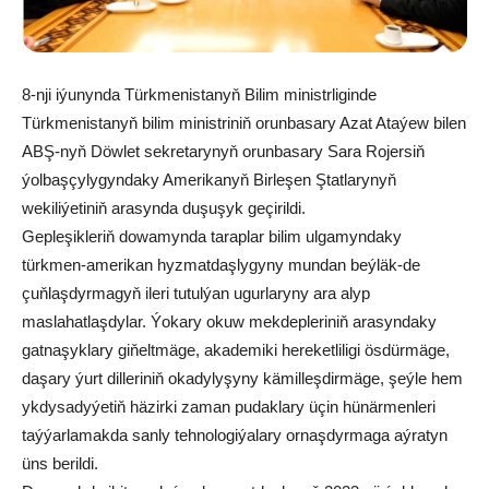
8-nji iýunynda Türkmenistanyň Bilim ministrliginde
Türkmenistanyň bilim ministriniň orunbasary Azat Ataýew bilen
ABŞ-nyň Döwlet sekretarynyň orunbasary Sara Rojersiň
ýolbaşçylygyndaky Amerikanyň Birleşen Ştatlarynyň
wekiliýetiniň arasynda duşuşyk geçirildi.
Gepleşikleriň dowamynda taraplar bilim ulgamyndaky
türkmen-amerikan hyzmatdaşlygyny mundan beýläk-de
çuňlaşdyrmagyň ileri tutulýan ugurlaryny ara alyp
maslahatlaşdylar. Ýokary okuw mekdepleriniň arasyndaky
gatnaşyklary giňeltmäge, akademiki hereketliligi ösdürmäge,
daşary ýurt dilleriniň okadylyşyny kämilleşdirmäge, şeýle hem
ykdysadyýetiň häzirki zaman pudaklary üçin hünärmenleri
taýýarlamakda sanly tehnologiýalary ornaşdyrmaga aýratyn
üns berildi.