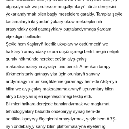
utgaşdyrmak we professor-mugallymlaryň hünär derejesini
ýokarlandyrmak bilen bagly meselelere garaldy. Taraplar şeýle
taslamalaryň iki ýurduň ýokary okuw mekdepleriniň
arasyndaky göni gatnaşyklary pugtalandyrmaga ýardam
etjekdigini bellediler.
Şeýle hem ýaşlaryň liderlik ukyplaryny ösdürmegiň we
halklaryň arasyndaky özara düşünişmegi berkitmegiň netijeli
guraly hökmünde hereket edýän alyş-çalyş
maksatnamalaryna aýratyn üns berildi. Amerikan tarapy
türkmenistanly gatnaşyjylar üçin orunlaryň sanyny
artdyrmagyň mümkinçiliklerine garamagy hem-de ABŞ-nyň
bilim we alyş-çalyş maksatnamalarynyň uçurymlary bilen
alnyp barylýan işleri işjeňleşdirmegi teklip etdi.
Bilimleri halkara derejede bahalandyrmak we maglumat
tehnologiýalary babatda öňdebaryjy synag hem-de
sertifikatlaşdyryş ölçeglerini ornaşdyrmak, şeýle hem ABŞ-
nyň öňdebaryjy sanly bilim platformalaryna elýeterliligi