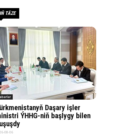
IŇ TÄZE
abarlar
ürkmenistanyň Daşary işler
inistri ÝHHG-niň başlygy bilen
uşuşdy
26-08-06