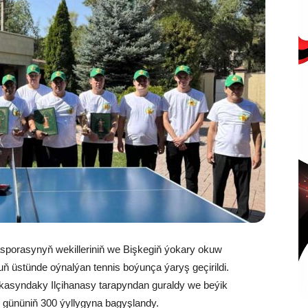
asporasynyň wekilleriniň we Bişkegiň ýokary okuw
ň üstünde oýnalýan tennis boýunça ýaryş geçirildi.
asyndaky Ilçihanasy tarapyndan guraldy we beýik
gününiň 300 ýyllygyna bagyşlandy.