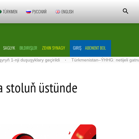
TÜRKMEN
РУССКИЙ
ENGLISH
SAGLYK
BILDIRIŞLER
ZEHIN SYNAGY
GIRIŞ
ABONENT BOL
duşuşyklary geçirildi
·
Türkmenistan–ÝHHG: netijeli gatnaşyklar ös
a stoluň üstünde