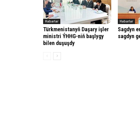
Habarlar
Habarlar
Türkmenistanyň Daşary işler
Sagdyn e
ministri ÝHHG-niň başlygy
sagdyn ge
bilen duşuşdy