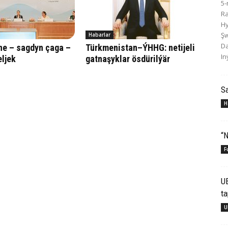
5-
R
Hy
Şw
Habarlar
Da
ne – sagdyn çaga –
Türkmenistan–ÝHHG: netijeli
In
ljek
gatnaşyklar ösdürilýär
S
H
“N
F
U
ta
U