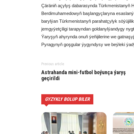
Çäräniň açylyş dabarasynda Türkmenistanyň 
Berdimuhamedowyň başlangyçlaryna esaslanýan
barylýan Türkmenistanyň parahatçylyk söýüjili
jemgyýetçiligi tarapyndan goldanylýandygy nygt
Ýaryşyň ahyrynda onuň ýeňijilerine we gatnaş
Pyragynyň goşgular ýygyndysy we beýleki ýady
Previous article
Astrahanda mini-futbol boýunça ýaryş
geçirildi
GYZYKLY BOLUP BILER