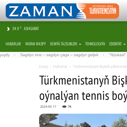
34.9
ASHGABAT
C
HABARLAR
WATAN WASPY
DÜNÝÄ TÄZELIKLERI
TEHNOLOGIÝA
EDEBIÝAT
Sagdyn ene – sagdyn çaga – sagdyn geljek
·
“Nýukasl” tälimçisini
Esasy
Habarlar
Türkmenistanyň Bişkek şäherindäk
Türkmenistanyň Bişk
oýnalýan tennis boý
2024-09-17
74