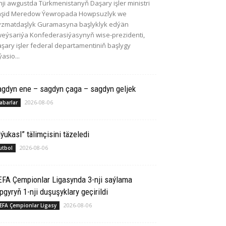
nji awgustda Türkmenistanyň Daşary işler ministri
aşid Meredow Ýewropada Howpsuzlyk we
zmatdaşlyk Guramasyna başlyklyk edýän
eýsariýa Konfederasiýasynyň wise-prezidenti,
şary işler federal departamentiniň başlygy
ýasio...
agdyn ene – sagdyn çaga – sagdyn geljek
2026-08-06
abarlar
ýukasl” tälimçisini täzeledi
2026-08-06
utbol
EFA Çempionlar Ligasynda 3-nji saýlama
pgyryň 1-nji duşuşyklary geçirildi
2026-08-06
EFA Çempionlar Ligasy