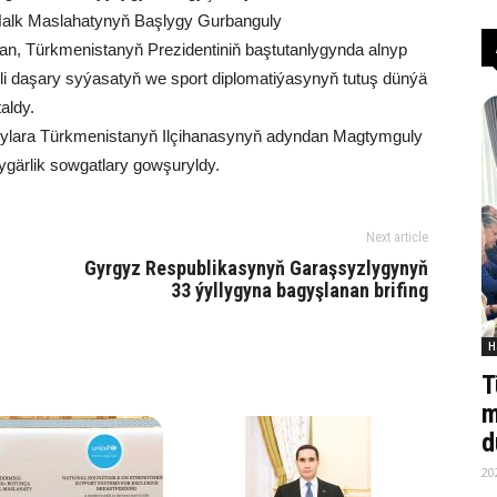
Halk Maslahatynyň Başlygy Gurbanguly
, Türkmenistanyň Prezidentiniň baştutanlygynda alnyp
kli daşary syýasatyň we sport diplomatiýasynyň tutuş dünýä
aldy.
yjylara Türkmenistanyň Ilçihanasynyň adyndan Magtymguly
gärlik sowgatlary gowşuryldy.
Next article
Gyrgyz Respublikasynyň Garaşsyzlygynyň
33 ýyllygyna bagyşlanan brifing
H
T
m
d
20