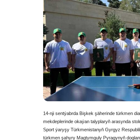
14-nji sentýabrda Bişkek şäherinde türkmen di
mekdeplerinde okaýan talyplaryň arasynda stolu
Sport ýaryşy Türkmenistanyň Gyrgyz Respublik
türkmen şahyry Magtymguly Pyragynyň doglan 