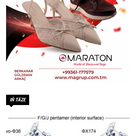
IŇ TÄZE