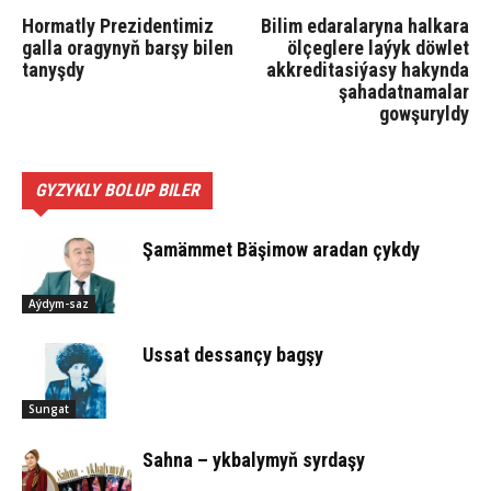
Hormatly Prezidentimiz
Bilim edaralaryna halkara
galla oragynyň barşy bilen
ölçeglere laýyk döwlet
tanyşdy
akkreditasiýasy hakynda
şahadatnamalar
gowşuryldy
GYZYKLY BOLUP BILER
Şamämmet Bäşimow aradan çykdy
Aýdym-saz
Ussat des­san­çy bag­şy
Sungat
Sahna – ykbalymyň syrdaşy