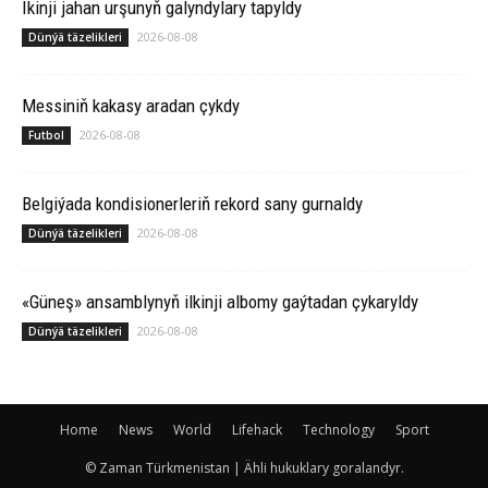
Ikinji jahan urşunyň galyndylary tapyldy
2026-08-08
Dünýä täzelikleri
Messiniň kakasy aradan çykdy
2026-08-08
Futbol
Belgiýada kondisionerleriň rekord sany gurnaldy
2026-08-08
Dünýä täzelikleri
«Güneş» ansamblynyň ilkinji albomy gaýtadan çykaryldy
2026-08-08
Dünýä täzelikleri
Home
News
World
Lifehack
Technology
Sport
© Zaman Türkmenistan | Ähli hukuklary goralandyr.