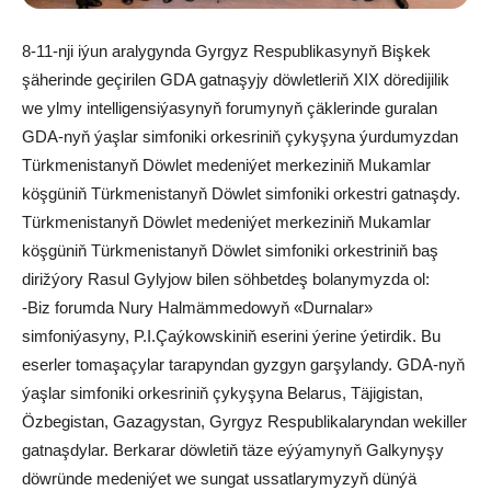
8-11-nji iýun aralygynda Gyrgyz Respublikasynyň Bişkek
şäherinde geçirilen GDA gatnaşyjy döwletleriň XIX döredijilik
we ylmy intelligensiýasynyň forumynyň çäklerinde guralan
GDA-nyň ýaşlar simfoniki orkesriniň çykyşyna ýurdumyzdan
Türkmenistanyň Döwlet medeniýet merkeziniň Mukamlar
köşgüniň Türkmenistanyň Döwlet simfoniki orkestri gatnaşdy.
Türkmenistanyň Döwlet medeniýet merkeziniň Mukamlar
köşgüniň Türkmenistanyň Döwlet simfoniki orkestriniň baş
dirižýory Rasul Gylyjow bilen söhbetdeş bolanymyzda ol:
-Biz forumda Nury Halmämmedowyň «Durnalar»
simfoniýasyny, P.I.Çaýkowskiniň eserini ýerine ýetirdik. Bu
eserler tomaşaçylar tarapyndan gyzgyn garşylandy. GDA-nyň
ýaşlar simfoniki orkesriniň çykyşyna Belarus, Täjigistan,
Özbegistan, Gazagystan, Gyrgyz Respublikalaryndan wekiller
gatnaşdylar. Berkarar döwletiň täze eýýamynyň Galkynyşy
döwründe medeniýet we sungat ussatlarymyzyň dünýä