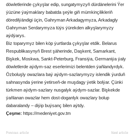
döwletlerinde çykyşlar edip, sungatymyzyň dürdänelerini Ýer
ýüzüne ýaýmaklary babatda şeýle giň mümkinçilikleriň
döredilýändigi üçin, Gahryman Arkadagymyza, Arkadagly
Gahryman Serdarymyza tüýs ýürekden alkyşlarymyzy
aýdýarys.
Biz toparymyz bilen köp ýurtlarda çykyşlar etdik. Belarus
Respublikasynyň Brest şäherinde, Daşkent, Samarkant,
Bişkek, Moskwa, Sankt-Peterburg, Fransiýa, Germaniýa ýaly
döwletlerde aýdym-saz eserlerimizi belentden ýaňlandyrdyk.
Özboluşly owazlara baý aýdym-sazlarymyzy islendik ýurduň
sahnasynda ýerine ýetirseň-de muşdagy ýetik bolýar. Çünki
türkmen aýdym-sazlary nusgalyk aýdym-sazlar. Bişkekde
ýaňlanan owazlar hem dost-doganlyk owazlary bolup
dabaralandy – diýip buýsanç bilen aýtdy.
Çeşme:
https://medeniyet.gov.tm
Previous article
Next article